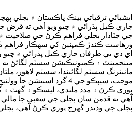
جاري ڪيل پڌرائي ۾ چيو ويو آهي ته قرض 
جي جٽادار بجلي فراهم ڪرڻ جي صلاحيت ۾ ا
ورهاست ڪندڙ ڪمپنين کي سهڪار فراهم ڪيو 
مانيٽرنگ سسٽم لڳائيندا، سسٽم لاهور، ملتان
آهي ته قدمن سان بجلي جي شعبي جا مالي ن
بجلي جي وڌندڙ گهرج پوري ڪرڻ آهي، بجلي پ