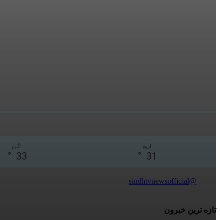
اربع
اڱارو
°
33
°
31
@sindhtvnewsofficial
تازه ترين خبرون