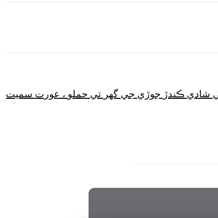
Wha
ي شادي ڪندڙ جوڙي جي گهر تي حملو ، عورت سميت