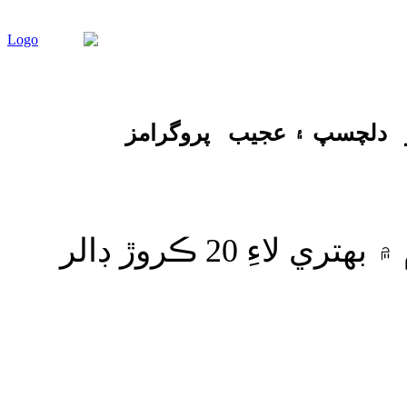
دلچسپ ۽ عجيب
پروگرامز
ايشيائي ترقياتي بينڪ طرفان پاڪستان ۾ بجلي پيداواري نظام ۾ بهتري لاءِ 20 ڪروڙ ڊالر