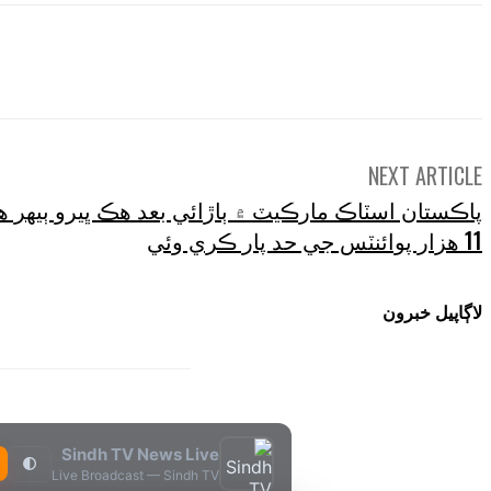
e
NEXT ARTICLE
پاڪستان اسٽاڪ مارڪيٽ ۾ ٻاڙائي بعد هڪ ڀيرو ٻيهر 
11 هزار پوائنٽس جي حد پار ڪري وئي
لاڳاپيل خبرون
Sindh TV News Live
🌓
Live Broadcast — Sindh TV