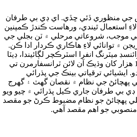
جلي پهچائڻ جي نظام ۾ بهتري لاءِ 20 ڪروڙ ڊالر قرض جي منظوري ڏئي ڇڏي. اي ڊي بي طرفان
ءِ استعمال ٿيندي، ورهاست ڪندڙ ڪمپنين
رائي موجب، شروعاتي مرحلي ۾ ٽن بجلي جي
 ۾ توانائي لاءِ هاڪاري ڪردار ادا ڪن.
 ويو آهي ته منصوبي تحت 3 لک کان وڌيڪ ايڊوائنسڊ ميٽرنگ انفرا اسٽرڪچر لڳائيندا، ڊيٽا
مينجمينٽ ۽ ڪميونيڪيشن سسٽم لڳائڻ به منصوبي جو حصو آهي، منصوبي تحت ساڍا 15 هزار کان وڌيڪ آن لائن ٽرانسفارمرن تي
و. ايشيائي ترقياتي بينڪ جي پڌرائي
 ڪي وي مان 132 ڪي وي ڪيا ويندا، بجلي پهچائڻ جي نظام ۾ نقصان گهٽ ۽ گهرج
 کي جديد بڻايو ويندو. اي ڊي بي طرفان جاري ڪيل پڌرائي ۾ چيو ويو
بجلي پهچائڻ جو نظام مضبوط ڪرڻ جو مقصد
 منصوبي جو اهم مقصد آهي.