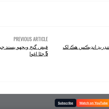
tsApp
Pinterest
X
Facebook
Shar
PREVIOUS ARTICLE
هنڊريڊ انڊيڪس هڪ لک
فيض گنج ويجهو پسند ج
5 ڄڻا اغوا
Subscribe
Watch on YouTube