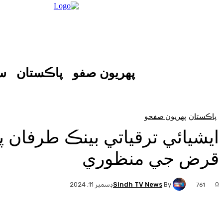
پهريون صفو
پاڪستان
س
پاڪستان
پهريون صفحو
قرض جي منظوري
Sindh TV News
By
0
ڊسمبر 11, 2024
761