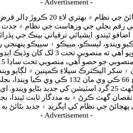
- Advertisement -
ايشيائي ترقياتي بينڪ پاڪستان ۾ ب
جي رقم بجلي جي ورهاست جي نظام ۾ جدت لا
ضافو ٿيندو. ايشيائي ترقياتي بينڪ جي پڌ
ويندو، ليسڪو، ميپڪو ۽ سيپڪو پنهنجي ريجن
اي ڊي بي طرفان جاري ڪيل پڌرائي ۾ چيو
 ۽ سکر اليڪٽرڪ سپلاءِ ڪمپنين ۾ لڳايو ويند
موجب، سيپڪو جي 4 گرڊ اسٽيشن جا وولٽيج 66
پوري ڪرڻ ۾ مدد ملندي، ليسڪو ۾ گهٽ ۾ گهٽ 25 گرڊ اسٽيشن
قصان گهٽ ڪرڻ ۾ به مددگار ثابت ٿيندا، 
هچائڻ جي نظام کي اپگريڊ ۽ جديد بڻائڻ به
- Advertisement -