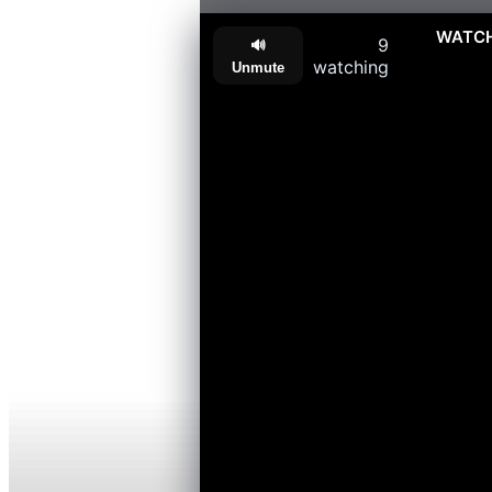
🔴 WAT
9
🔊
watching
Unmute