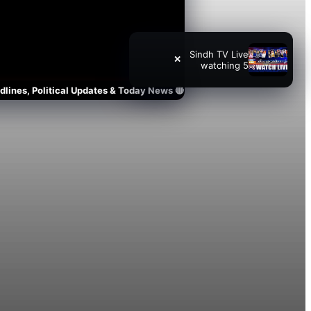
Sindh TV Live
✕
5 watching
🔴 WATCH LIVE NOW: Sindh TV News Live – 24/7 Breaking News, Headlines, Political Updates & Today News