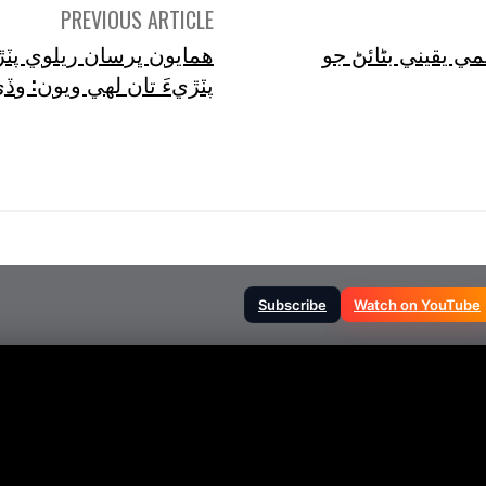
PREVIOUS ARTICLE
 يقيني بڻائڻ جو
همايون ڀرسان ريلوي پٽ
پٽڙيءَ تان لهي ويون: وڏ
Subscribe
Watch on YouTube