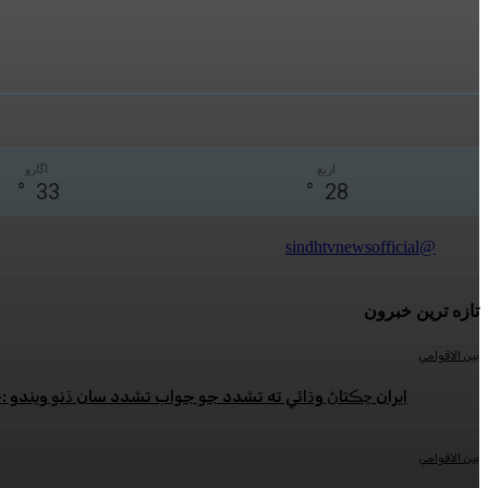
اربع
اڱارو
°
33
°
28
@sindhtvnewsofficial
تازه ترين خبرون
بين الاقوامي
ايران ڇڪتاڻ وڌائي ته تشدد جو جواب تشدد سان ڏنو ويندو 
بين الاقوامي