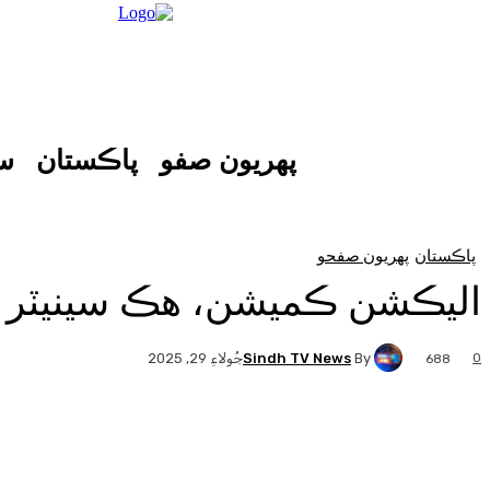
پهريون صفو
پاڪستان
س
پاڪستان
پهريون صفحو
اليڪشن ڪميشن، هڪ سينيٽر ، اي
Sindh TV News
By
0
جُولاءِ 29, 2025
688