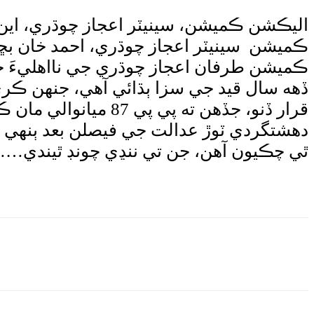
اليڪشن ڪميشن، سينيٽر اعجاز چوڌري، اين ايم
ڪميشن سينيٽر اعجاز چوڌري، احمد خان بڇر 
ڪميشن طرفان اعجاز چوڌري جي نااهليءَ جو
قرار ڏنو، جڏهن ته پ
دهشتگردي ٽوڙ عدالت جي فيصلن بعد ٻنهي م
ٿي چڪيون آهن، جن تي ننڍي چونڊ ٿيند
e