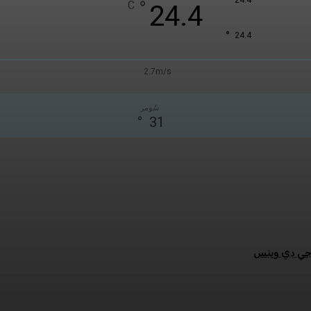
°
°
C
24.4
°
24.4
2.7m/s
سُومر
°
31
:جي ڊي وينس