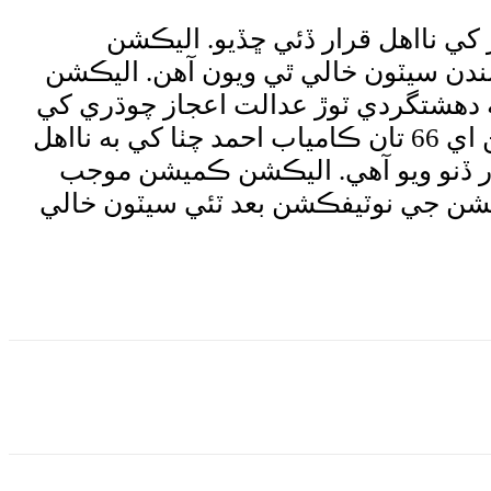
ر کي نااهل قرار ڏئي ڇڏيو. اليڪشن
سندن سيٽون خالي ٿي ويون آهن. اليڪشن
ه دهشتگردي ٽوڙ عدالت اعجاز چوڌري کي
ڏهه سال قيد جي سزا ٻڌائي آهي، جنهن ڪري هو نااهل ٿي ويو آهي. اليڪشن ڪميشن اين اي 66 تان ڪامياب احمد چٺا کي به نااهل
 به نااهل قرار ڏنو ويو آهي. اليڪشن ڪميشن موجب
يشن جي نوٽيفڪشن بعد ٽئي سيٽون خالي
Wha