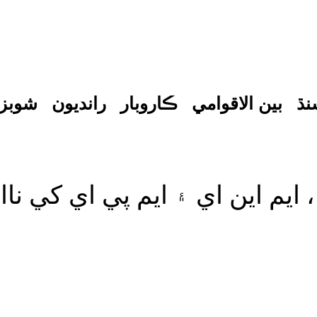
نڌ
بين الاقوامي
ڪاروبار
رانديون
شوبز
م اين اي ۽ ايم پي اي کي ناا