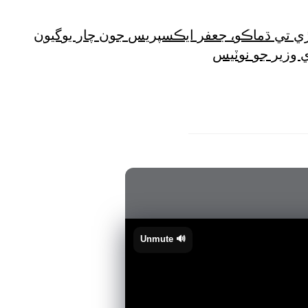
ڙي تي ڌماڪو، جعفر ايڪسپريس جون چار بوگيون
ي وزير جو نوٽيس
🔊 Unmute