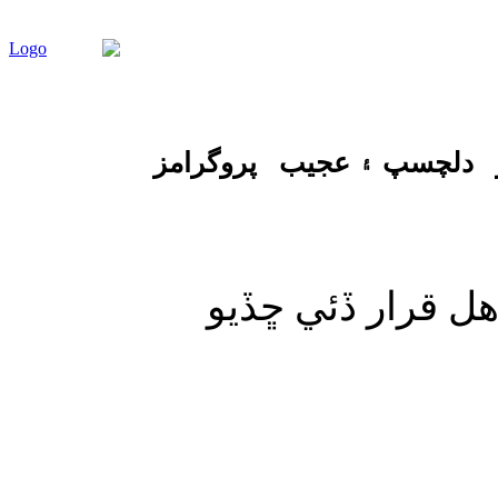
دلچسپ ۽ عجيب
پروگرامز
هل قرار ڏئي ڇڏيو