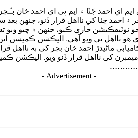
 اي احمد چَٺَا ۽ ايم پي اي احمد خان بـُـڇ
۽ احمد چٺا کي نااهل قرار ڏنو، جنهن بعد 
 نوٽيفڪيشن جاري ڪيو، جنهن ۾ چيو ويو ت
ي پي 87 ميانوالي مان ڪاميابي ماڻيدڙ احمد خان بڇر کي
يمبرن کي نااهل قرار ڏنو ويو. اليڪشن ڪم
ي……………
- Advertisement -
tsApp
Pinterest
X
Facebook
Shar