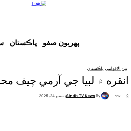
پهريون صفو
پاڪستان
س
بين الاقوامي
پاڪستان
انقره ۾ لبيا جي آرمي چيف محمد علي احمد 
Sindh TV News
By
0
ڊسمبر 24, 2025
917