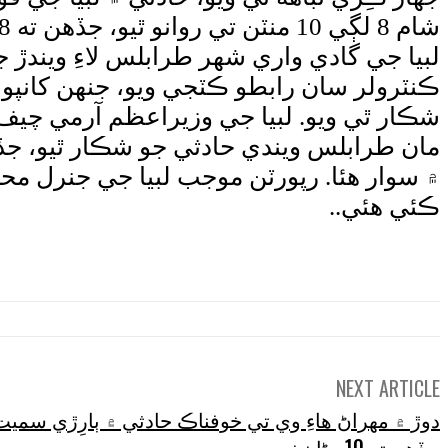
ڪنٽرولر سان رابطو ڪٽجي ويو، جنهن کانپوء
شڪار ٿي ويو. لبيا جي وزيراعظم آرمي چيف
مان طرابلس ويندي حادثي جو شڪار ٿيو، جڏهن
۾ سوار هئا. رپورٽن موجب لبيا جي جنرل مح
ڪئي هئي..
NEXT ARTICLE
جڏهن ته 10 ڄڻا زخمي