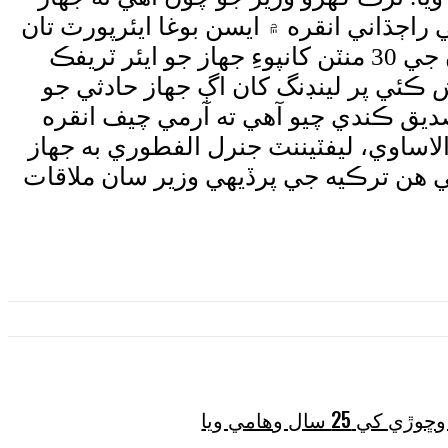
 رابطو ڪٽجي ويو. ترڪيا جي راڄڌاني انقره ۾ ايسن بوغا ايئرپورٽ تان
لبيا جي گادي واري شهر طرابلس لاءِ ويندڙ جهاز ۾ اوچتو فني خرابي پيدا ٿي پئي. اڏام ڀرڻ جي 30 منٽن کانپوءِ جهاز جو ايئر ٽريفڪ
 ڪئي پر لينڊنگ کان اڳ جهاز حادثي جو
ديق ڪندي چيو آهي ته آرمي چيف انقره
لاساوي، ليفٽيننٽ جنرل الفطوري به جهاز
تي هن ترڪيه جي پرڏيهي وزير سان ملاقات
2 سال وهامي ويا