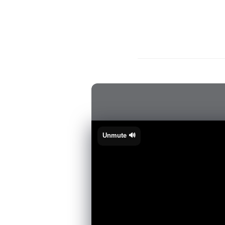
🔊 Unmute