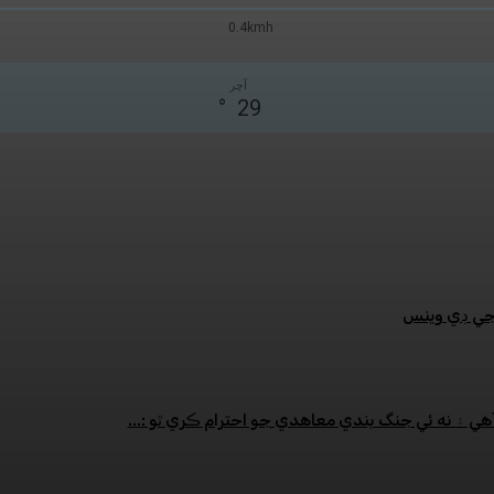
0.4kmh
آچر
°
29
:جي ڊي وينس
هي ۽ نه ئي جنگ بندي معاهدي جو احترام ڪري ٿو :...