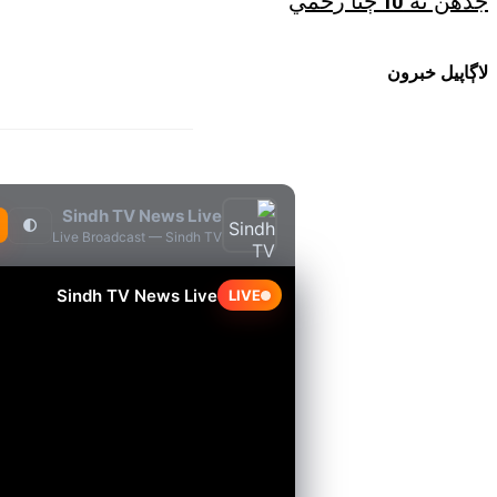
لاڳاپيل خبرون
Sindh TV News Live
🌓
Live Broadcast — Sindh TV
Sindh TV News Live
LIVE