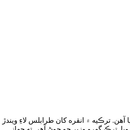
ت 5 ڄڻا جهاز حادثي ۾ فوت ٿي ويا آهن. ترڪيه ۾ انقره کان طرابلس لاءِ ويندڙ
ي ۾ لبيا جي فوجي سربراهه سميت عملي جا 5 ڄڻا فوت ٿي ويا. ترڪ گهرو وزير جو چوڻ آهي ته جهاز