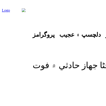
دلچسپ ۽ عجيب
پروگرامز