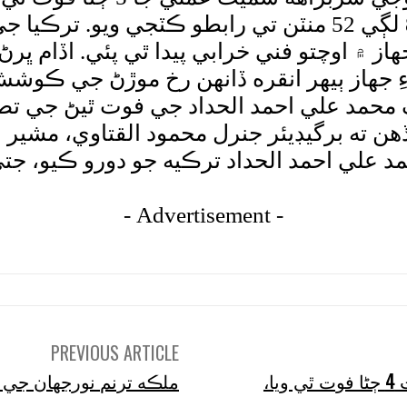
شام 8 لڳي 10 منٽن تي روانو ٿيو، جڏهن ته 8 لڳي 52 منٽن تي
ِ جهاز ٻيهر انقره ڏانهن رخ موڙڻ جي ڪوشش
 محمد علي احمد الحداد جي فوت ٿيڻ جي تص
 ته برگيڊيئر جنرل محمود القتاوي، مشير ا
مد علي احمد الحداد ترڪيه جو دورو ڪيو، ج
- Advertisement -
PREVIOUS ARTICLE
دوڙ ۾ مهراڻ هاءِ وي تي خوفناڪ حادثي ۾ ٻارِڙي سميت 4 ڄڻا فوت ٿي ويا،
ملڪه ترنم نورجهان جي وڇوڙي کي 5