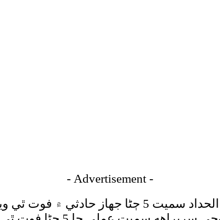
- Advertisement -
انقره ۾ لبيا جي آرمي چيف محمد علي احمد الحداد سمي
جهاز ڪِري تباهه ٿي ويو، حادث