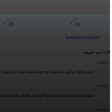
اڱارو
سُومر
°
33
°
34
@sindhtvnewsofficial
تازه ترين خبرون
بين الاقوامي
ايران ڇڪتاڻ وڌائي ته تشدد جو جواب تشدد سان ڏنو ويندو 
بين الاقوامي
ٽرمپ ثابت ڪري ڇڏيو ته نه هو ڳالهين جي اصولن جو پابندي آ
بين الاقوامي