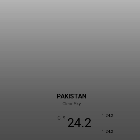
PAKISTAN
Clear Sky
°
24.2
°
C
24.2
°
24.2