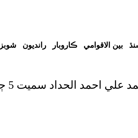
نڌ
بين الاقوامي
ڪاروبار
رانديون
شوبز
الحداد سميت 5 ڄڻا جهاز حادثي ۾ فوت