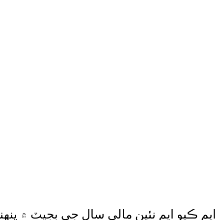
ايم ڪيو ايم نئين مالي سال جي بجيٽ ۾ پنه