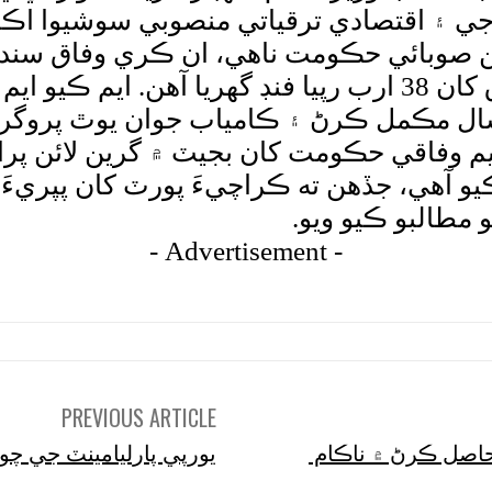
جي ۽ اقتصادي ترقياتي منصوبي سوشيوا اڪنا
ٽن صوبائي حڪومت ناهي، ان ڪري وفاق سندن 
ايم ڪراچي، حيدرآباد ۽ ميرپورخاص لاءِ وفاق کان 38 ارب رپيا
 مڪمل ڪرڻ ۽ ڪامياب جوان يوٿ پروگرام ذ
يم وفاقي حڪومت کان بجيٽ ۾ گرين لائن پر
 ڪيو آهي، جڏهن ته ڪراچيءَ پورٽ کان پپريء
 مطالبو ڪيو ويو.
- Advertisement -
PREVIOUS ARTICLE
حاصل ڪرڻ ۾ ناڪام
يورپي پارليامينٽ جي چون