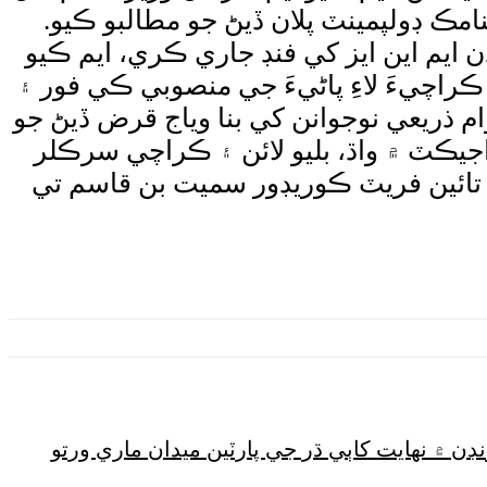
مڪ ڊولپمينٽ پلان ڏيڻ جو مطالبو ڪيو.
ايم اين ايز کي فنڊ جاري ڪري، ايم ڪيو
 فنڊ گهريا آهن. ايم ڪيو ايم ڪراچيءَ لاءِ پاڻيءَ جي منصوبي ڪي فور ۽
ريعي نوجوانن کي بنا وياج قرض ڏيڻ جو
اجيڪٽ ۾ واڌ، بليو لائن ۽ ڪراچي سرڪلر
َ تائين فريٽ ڪوريڊور سميت بن قاسم تي
ڊن ۾ نهايت کاٻي ڌر جي پارٽين ميدان ماري ورتو