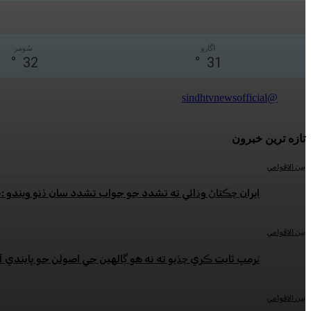
اڱارو
سُومر
°
32
°
31
@sindhtvnewsofficial
تازه ترين خبرون
بين الاقوامي
ايران ڇڪتاڻ وڌائي ته تشدد جو جواب تشدد سان ڏنو ويندو 
بين الاقوامي
ٽرمپ ثابت ڪري ڇڏيو ته نه هو ڳالهين جي اصولن جو پابندي آ
بين الاقوامي