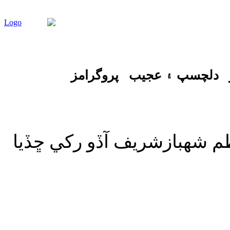
دلچسپ ۽ عجيب
پروگرامز
عظم شهبازشريف آڏو رکي ڇڏيا