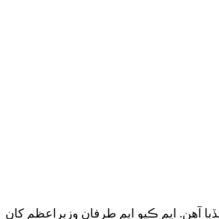
يا آهن. ايم ڪيو ايم طرفان وزيراعظم کان