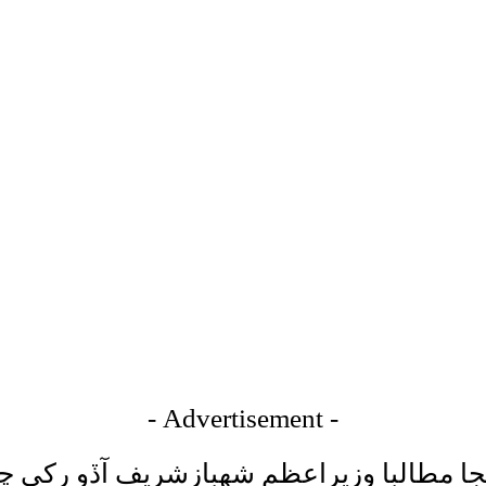
- Advertisement -
نجا مطالبا وزيراعظم شهبازشريف آڏو رکي ڇڏ