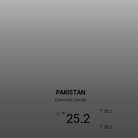
PAKISTAN
Overcast Clouds
°
25.2
°
C
25.2
°
25.2