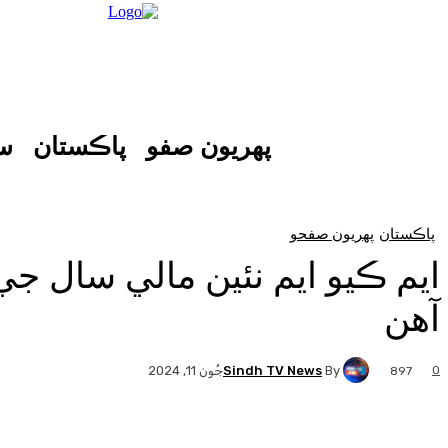
پهريون صفو
پاڪستان
س
پاڪستان
پهريون صفحو
ايم ڪيو ايم نئين مالي سال جي
آهن
Sindh TV News
By
0
جُون 11, 2024
897