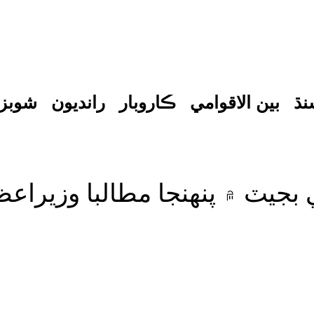
نڌ
بين الاقوامي
ڪاروبار
رانديون
شوبز
 بجيٽ ۾ پنهنجا مطالبا وزيرا