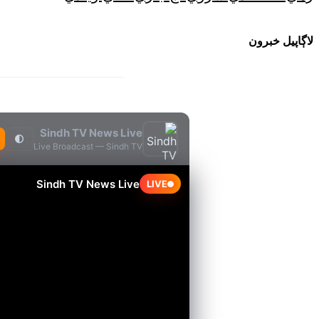
لاڳاپيل خبرون
Sindh TV News Live
🌓
Live Broadcast — Sindh TV
Sindh TV News Live
LIVE