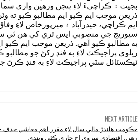
بجيٽ ۾ ڪراچيءَ لاءِ پنجن ورهين واري سما
ذريعن موجب ايم ڪيو ايم مطالبو ڪيو ته و
سيوريج جي منصوبي ايس ٿري کي هن ئي سال
به مطالبو ڪيو آهي. ذريعن موجب ايم ڪيو ا
ريلوي پراجيڪٽ لاءِ به فنڊ رکڻ جو مطالبو
ٽيڪسٽائل سٽي پراجيڪٽ لاءِ به فنڊ ڪرڻ جو
NEXT ARTICLE
حڪومت هلندڙ مالي سال لاءِ مقرر اهم معاشي حدف 
رهي، اقتصادي سروي اڄ جاري ڪئي ويندي