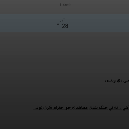
1.4kmh
آچر
°
28
:جي ڊي وينس
هي ۽ نه ئي جنگ بندي معاهدي جو احترام ڪري ٿو :...