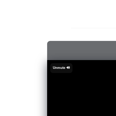
🔊 Unmute