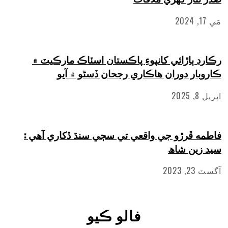
اڙائي کانپوءِ پاڪستان اسٽاڪ مارڪيٽ ۾
 دوران هاڪاري رجحان ڏسڻو ۾ آيو
ڦرڙو جي واقعي تي سڄي سنڌ ڏکاري آهي :
ن شاھ
فالو ڪيو