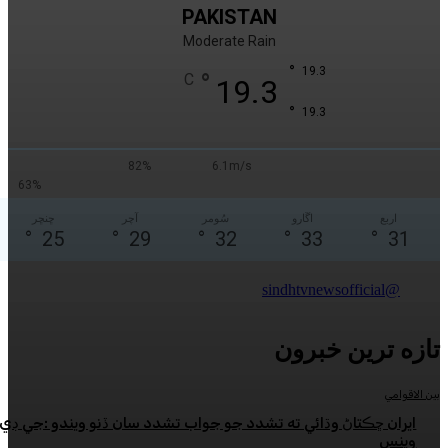
PAKISTAN
Moderate Rain
°
19.3
°
C
19.3
°
19.3
82%
6.1m/s
63%
اڱارو
سُومر
آچر
ڇنڇر
°
25
°
29
°
32
°
33
°
رين خبرون
ڇڪتاڻ وڌائي ته تشدد جو جواب تشدد سان ڏنو ويندو :جي ڊي