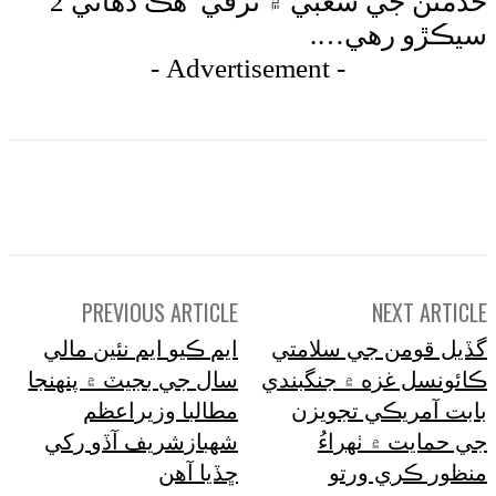
خدمتن جي شعبي ۾ ترقي هڪ ڏهائي 2
 رهي….
- Advertisement -
WhatsApp
Pinterest
X
Faceboo
PREVIOUS ARTICLE
NEXT 
ومن جي سلامتي
ايم ڪيو ايم نئين مالي
 غزه ۾ جنگبندي
سال جي بجيٽ ۾ پنهنجا
مريڪي تجويزن
مطالبا وزيراعظم
ت ۾ ٺهراءُ
شهبازشريف آڏو رکي
ڪري ورتو
ڇڏيا آهن