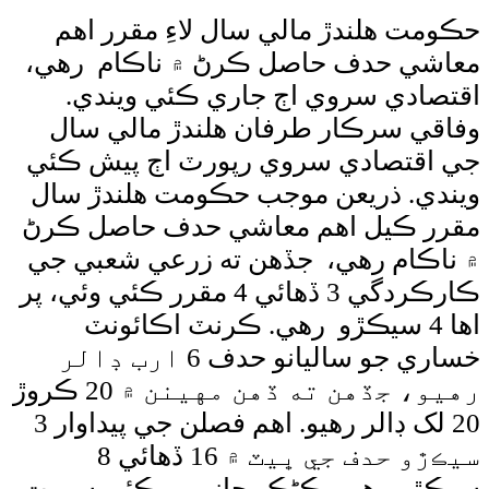
هلندڙ مالي سال لاءِ مقرر اهم
 حدف حاصل ڪرڻ ۾ ناڪام رهي،
دي سروي اڄ جاري ڪئي ويندي.
 سرڪار طرفان هلندڙ مالي سال
تصادي سروي رپورٽ اڄ پيش ڪئي
. ذريعن موجب حڪومت هلندڙ سال
ڪيل اهم معاشي حدف حاصل ڪرڻ
ام رهي، جڏهن ته زرعي شعبي جي
ڪارڪردگي 3 ڏهائي 4 مقرر ڪئي وئي، پر
ا 4 سيڪڙو رهي. ڪرنٽ اڪائونٽ
خساري جو ساليانو حدف 6 ارب ڊالر
رهيو، جڏهن ته ڏهن مهينن ۾ 20 ڪروڙ
20 لک ڊالر رهيو. اهم فصلن جي پيداوار 3
سيڪڙو حدف جي ڀيٽ ۾ 16 ڏهائي 8
 رهي، ڪڻڪ، چانور، مڪئي سميت