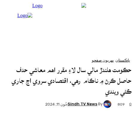
پهريون صفحو
لندڙ مالي سال لاءِ مقرر اهم معاشي حدف
ڻ ۾ ناڪام رهي، اقتصادي سروي اڄ جاري
دي
Sindh TV News
By
جُون 11, 2024