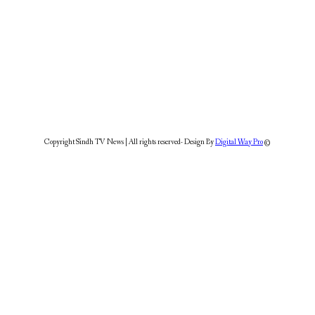
Digital Way Pro
© Copyright Sindh TV News | All righ