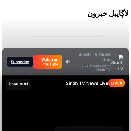
ل خبرون
Sindh TV News
Watch on
Live
Subscribe
🌓
YouTube
Live Broadcast —
Sindh TV
Sindh TV News Live
🔊 Unmute