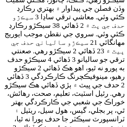
لن جي پيداوار ۾ بهتري رڪارڊ
ڪئي وئي. معاشي ترقي ساڍا 3 سيڪڙو
حدف جي ڀٽ ۾ 2 ڏهائي 38 سيڪڙو رڪارڊ
ئي. سروي جي نقطن موجب ايوريج
مهانگائي 21 سيڪڙو سالياني حدف جي
ڀيٽ ۾ 23 ڏهائي 2 سيڪڙو رهي. صعنتي
ترقي جو ساليانو 3 ڏهائي 4 سيڪڙو حدف
به پورو نه ٿيو، اهو هڪ ڏهائي 2 سيڪڙو
رهيو، مينوفيڪچرنگ ڪارڪردگي 3 ڏهائي
ف جي ڀيٽ ۾ ٻڙي ڏهائي هڪ سيڪڙو
رئيل اسٽيٽ، تعليم، صحت، رهائش،
 جي شعبي جي ڪارڪردگي بهتر
 بجلي، گيس، هول سيل، ريٽيل ۽
ورٽ سيڪٽر جا حدف پورا نه ٿيا،