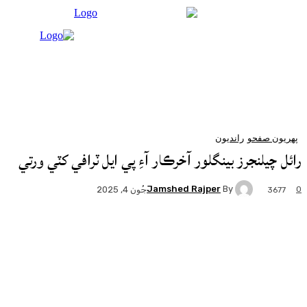
 صفحو
رانديون
يلنجرز بينگلور آخرڪار آءِ پي ايل ٽرافي کٽي ورتي
Jamshed Rajper
By
جُون 4, 2025