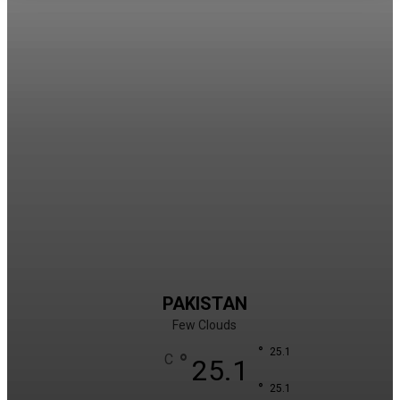
PAKISTAN
Few Clouds
°
25.1
°
C
25.1
°
25.1