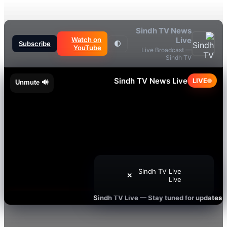
Sindh TV News
Watch on
Live
Subscribe
🌓
YouTube
Live Broadcast —
Sindh TV
Sindh TV News Live
LI
🔊 Unmute
Sindh TV Live
✕
Live
Sindh TV Live — Stay tuned for up