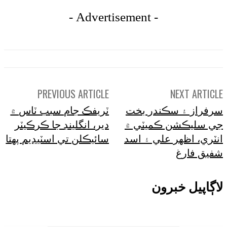
- Advertisement -
PREVIOUS ARTICLE
NEXT A
ز ۽ سڪندر بخت
ٽريفڪ جام سبب ٽاس ۾
ليڪشن ڪميٽي ۾
دير، انگلينڊ جا ڪرڪيٽر
، اظھر علي ۽ اسد
سائيڪلن تي اسٽيڊيم پهتا
فارغ
يل خبرون