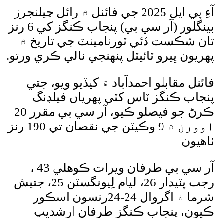
آءِ پي ايل 2025 جي فائنل ۾ رائل چيلنجرز
بينگلور (آر سي بي) پنجاب ڪنگز کي 6 رنز
شڪست ڏئي ٽورنامينٽ جي تاريخ ۾
ن ڀيرو ٽائيٽل پنهنجي نالي ڪري ورتو.
 مقابلو احمدآباد ۾ کيڏيو ويو، جتي
ب ڪنگز ٽاس کٽي پهريان فيلڊنگ
ڪرڻ جو فيصلو ڪيو، آر سي بي مقرر 20
اوورن ۾ 9 وڪيٽن جي نقصان تي 190 رنز
ون
آر سي بي طرفان ويرات ڪوهلي 43 ،
رجت پٽيدار 26، ليام لِيونگسٽن 25، جتيش
شرما ۽ اگروال 24-24رنسون اسڪور
، پنجاب ڪنگز طرفان ارشديپ