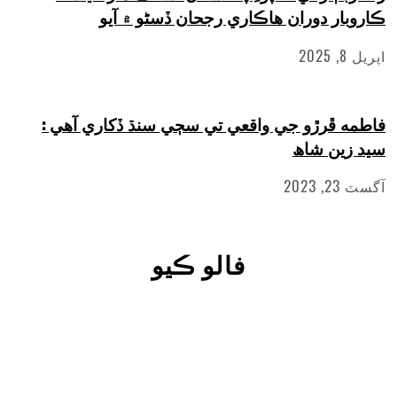
ار دوران هاڪاري رجحان ڏسڻو ۾ آيو
2
 ڦرڙو جي واقعي تي سڄي سنڌ ڏکاري آهي :
ين شاھ
202
فالو ڪيو