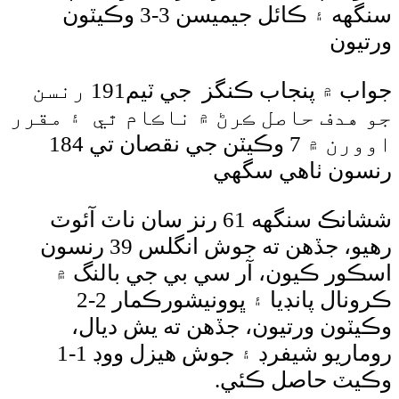
سنگھه ۽ ڪائل جيميسن 3-3 وڪيٽون
ون
جواب ۾ پنجاب ڪنگز جي ٽيم191 رنسن
دف حاصل ڪرڻ ۾ ناڪام ٿي ۽ مقرر
اوورن ۾ 7 وڪيٽن جي نقصان تي 184
ن ٺاهي سگھي
ششانڪ سنگهه 61 رنز سان ناٽ آئوٽ
رهيو، جڏهن ته جوش انگلس 39 رنسون
ر ڪيون، آر سي بي جي بالنگ ۾
ڪرونال پانڊيا ۽ ڀوونيشورڪمار 2-2
ون ورتيون، جڏهن ته يش ديال،
روماريو شيفرڊ ۽ جوش هيزل ووڊ 1-1
 حاصل ڪئي.