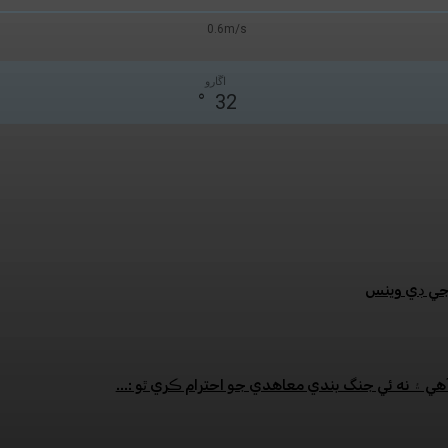
0.6m/s
اڱارو
°
32
:جي ڊي وينس
هي ۽ نه ئي جنگ بندي معاهدي جو احترام ڪري ٿو :...