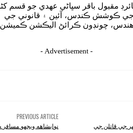
ئرڊ مقبول باقر سڀاڻي عهدي جو قسم کڻن
 جي ڪوشش ڪندس، آئين ۽ قانوني جي
دو رهندس، چونڊون ڪرائڻ اليڪشن ڪميشن
- Advertisement -
tsApp
Pinterest
X
Facebook
Shar
PREVIOUS ARTICLE
ر جي قاتلن جي