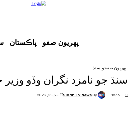
پهريون صفو
پاڪستان
س
پهريون صفحو
سنڌ
سنڌ جو نامزد نگران وڏو وزير
Sindh TV News
By
0
آگسٽ 15, 2023
1036