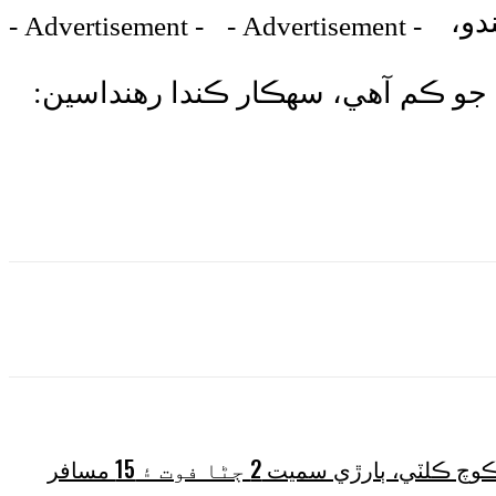
دو،
- Advertisement -
- Advertisement -
 جو ڪم آهي، سهڪار ڪندا رهنداسين:
Wha
نوابشاهه ويجهو مسافر ڪوچ ڪلٽي، ٻارڙي سميت 2 ڄڻا فوت ۽ 15 مسافر