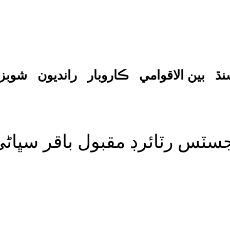
نڌ
بين الاقوامي
ڪاروبار
رانديون
شوبز
 جسٽس رٽائرڊ مقبول باقر سڀاڻ