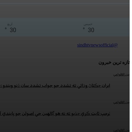
خميس
اربع
°
30
°
30
@sindhtvnewsofficial
تازه ترين خبرون
بين الاقوامي
ايران ڇڪتاڻ وڌائي ته تشدد جو جواب تشدد سان ڏنو ويندو 
بين الاقوامي
ٽرمپ ثابت ڪري ڇڏيو ته نه هو ڳالهين جي اصولن جو پابندي آ
بين الاقوامي