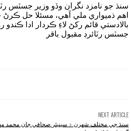
سنڌ جو نامزد نگران وڏو وزير جسٽس رٽا
اهم ذميواري ملي آهي، مسئلا حل ڪرڻ
بالادستي قائم رکڻ لاءِ ڪردار ادا ڪن
جسٽس رٽائرڊ مقبول باقر
e
NEXT ARTICLE
سنڌ جي مختلف شهرن ۾ سينيئر صحافي جان محمد مه