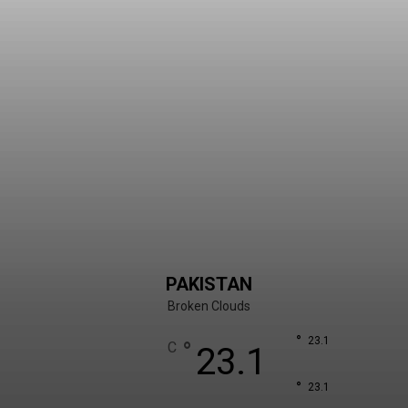
PAKISTAN
Broken Clouds
°
23.1
°
C
23.1
°
23.1