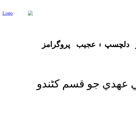
دلچسپ ۽ عجيب
پروگرامز
ي عهدي جو قسم کڻندو