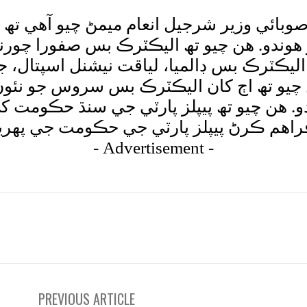
 تائين 18 ڪلوميٽر ڊگھو هوندو. ھن چيو تھ اليڪٽرڪ بس
ليڪٽرڪ بس ڊالميا، لياقت نيشنل اسپتال، جي
 چيو تھ اڄ کان اليڪٽرڪ بس سروس جو نئو
و. ھن چيو تھ پيپلز پارٽي جي سنڌ حڪومت
راهم ڪرڻ پيپلز پارٽي جي حڪومت جي پھري
- Advertisement -
tsApp
Pinterest
X
Facebook
Shar
PREVIOUS ARTICLE