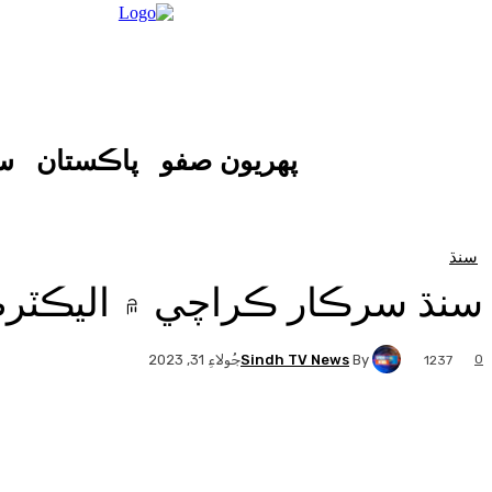
پهريون صفو
پاڪستان
س
سنڌ
سنڌ سرڪار ڪراچي ۾ اليڪٽر
Sindh TV News
By
0
جُولاءِ 31, 2023
1237