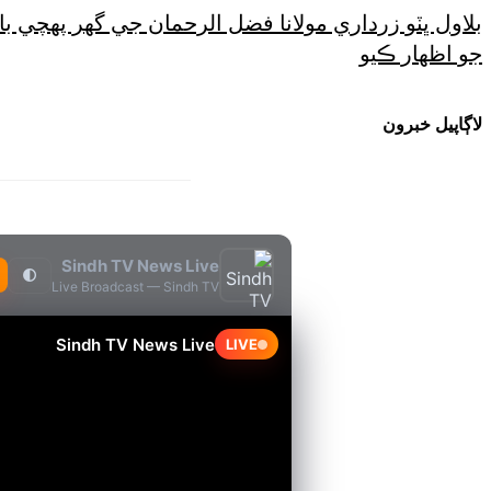
بلاول ڀٽو زرداري مولانا فضل الرحمان جي گهر پهچي 
جو اظهار ڪيو
لاڳاپيل خبرون
Sindh TV News Live
🌓
Live Broadcast — Sindh TV
Sindh TV News Live
LIVE