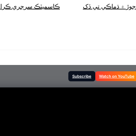
باجوڙ ۾ ڌماڪي تي ڏک
ڪاسميٽڪ سرجري ڪرائڻ ل
Subscribe
Watch on YouTube