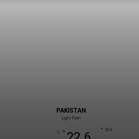
PAKISTAN
Light Rain
°
22.6
°
C
22.6