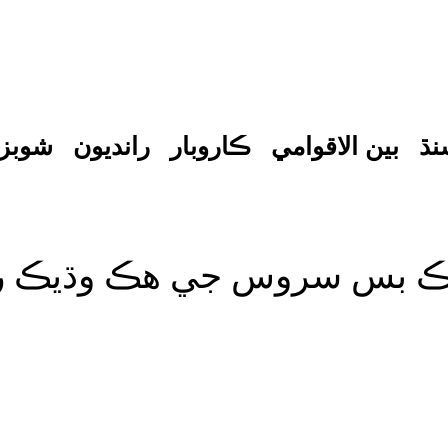
نڌ
بين الاقوامي
ڪاروبار
رانديون
شوبز
ڪ بس سروس جي ھڪ وڌيڪ رو