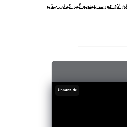
اءِ عورت پنهنجو گهر کپائي ڇڏيو
🔊 Unmute