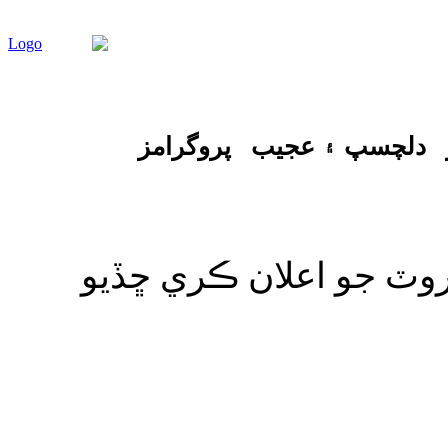
دلچسپ ۽ عجيب
پروگرامز
ٽ جو اعلان ڪري ڇڏيو