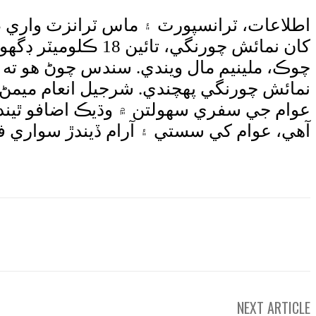
کان نمائش چورنگي،
چوڪ، ملينيم مال ويندي. سندس چوڻ هو ته ا
نمائش چورنگي پهچندي. شرجيل انعام ميمڻ
عوام جي سفري سهولتن ۾ وڌيڪ اضافو ٿيند
آهي، عوام کي سستي ۽ آرام ڏيندڙ سواري ف
e
NEXT ARTICLE