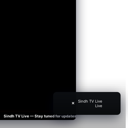
Sindh TV Live
✕
Live
ndh TV Live — Stay tuned for updates