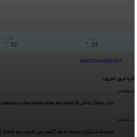
اربع
اڱارو
°
33
°
29
@sindhtvnewsofficial
تازه ترين خبرون
بين الاقوامي
ايران ڇڪتاڻ وڌائي ته تشدد جو جواب تشدد سان ڏنو ويندو 
بين الاقوامي
ٽرمپ ثابت ڪري ڇڏيو ته نه هو ڳالهين جي اصولن جو پابندي آ