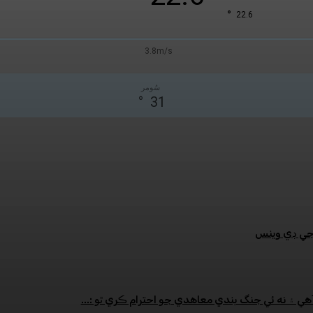
°
22.6
3.8m/s
سُومر
°
31
:جي ڊي وينس
هي ۽ نه ئي جنگ بندي معاهدي جو احترام ڪري ٿو :...