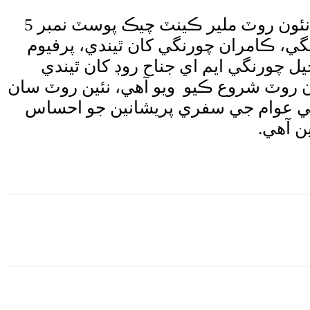
اطلاعات، ٽرانسپورٽ ۽ ماس ٽرانزٽ واري صوبائي وزير شرجيل انعام ميمڻ چيو آھي تھ نئون روٽ ملير ڪينٽ چيڪ پوسٽ نمبر 5
 صفورا چورنگي، ڪامران چورنگي کان ٿيندي، پرفيوم
ل چورنگي ايم اي جناح روڊ کان ٿيندي
ن روٽ شروع ڪيو ويو آھي، نئين روٽ سان
 کي عوام جي سفري پريشانين جو احساس
ن آهي.
Wha