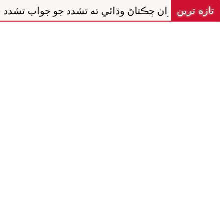
تازه ترين
تاڻ وڌائي ته تشدد جو جواب تشدد سان ڏنو ويندو :جي