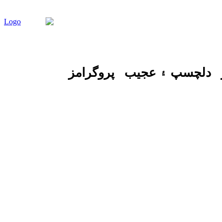
دلچسپ ۽ عجيب
پروگرامز