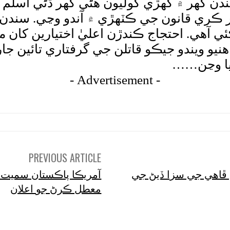
بندن گهر ۾ گهڙي گوليون هڻي گهر ڌڻي اسلم 
ر ڪري قانون جي ڪٽهڙي ۾ آندو وڃي. سندن 
آهي. احتجاج ڪندڙن اعليٰ اختيارين کان م
يو ويندو جيڪو قاتلن جي گرفتاري تائين جا
 پيا وڃن……
- Advertisement -
PREVIOUS ARTICLE
 ڦاھي جي سزا ڏيڻ جي
معطل ڪرڻ جو اعلان