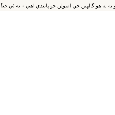
اصولن جو پابندي آهي ۽ نه ئي جنگ بندي معاهدي جو اح