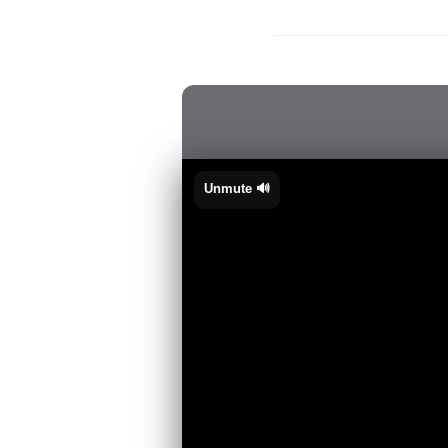
🔊 Unmute