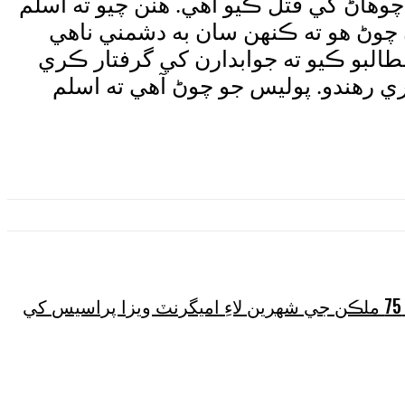
چوهاڻ کي قتل ڪيو آهي. هنن چيو ته اسلم
چوڻ هو ته ڪنهن سان به دشمني ناهي
طالبو ڪيو ته جوابدارن کي گرفتار ڪري
ري رهندو. پوليس جو چوڻ آهي ته اسلم
آمريڪا پاڪستان سميت 75 ملڪن جي شهرين لاءِ اميگرنٽ ويزا پراسيس کي