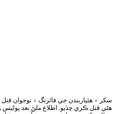
سکر ۾ هٿياربندن جي فائرنگ ۾ نوجوان قتل 
هڻي قتل ڪري ڇڏيو. اطلاع ملڻ بعد پوليس 