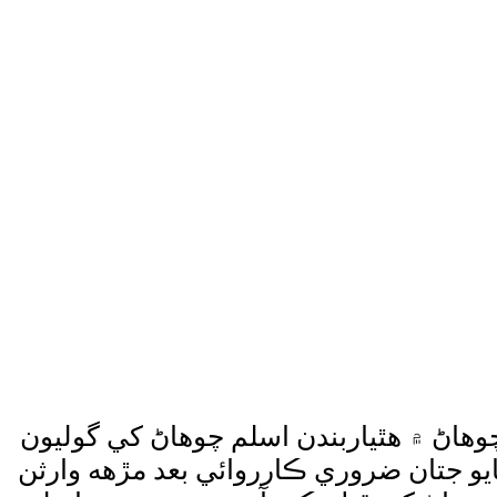
وهاڻ ۾ هٿياربندن اسلم چوهاڻ کي گوليون
يو جتان ضروري ڪارروائي بعد مڙهه وارثن