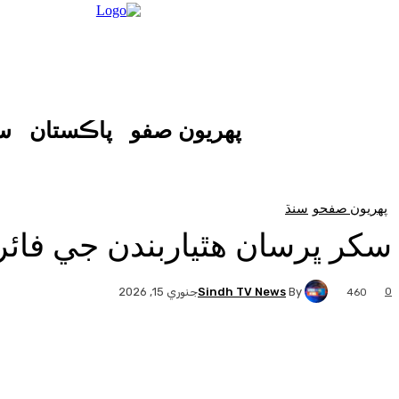
پهريون صفو
پاڪستان
س
پهريون صفحو
سنڌ
سکر ڀرسان هٿياربندن جي فائر
Sindh TV News
By
0
جنوري 15, 2026
460