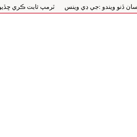
 ڊي وينس
ٽرمپ ثابت ڪري ڇڏيو ته نه هو ڳالهين جي 