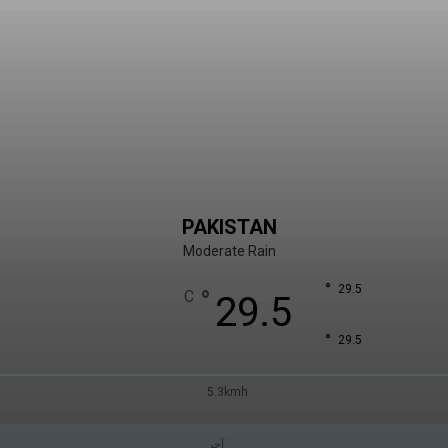
PAKISTAN
Moderate Rain
°
29.5
°
C
29.5
°
29.5
5.3kmh
آچر