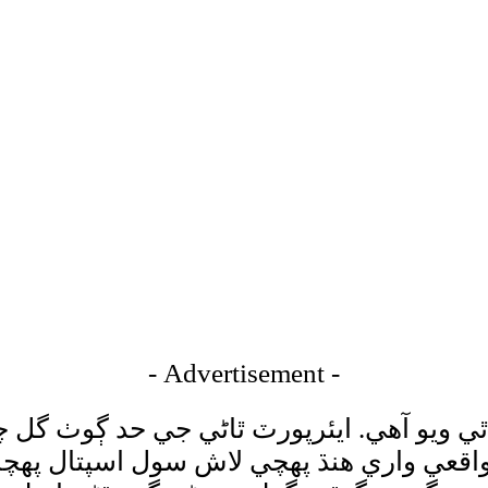
- Advertisement -
ٿي ويو آهي. ايئرپورٽ ٿاڻي جي حد ڳوٺ گل چ
واقعي واري هنڌ پهچي لاش سول اسپتال پهچا