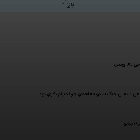
°
29
:جي ڊي وينس
هي ۽ نه ئي جنگ بندي معاهدي جو احترام ڪري ٿو :...
ري ڇڏيو