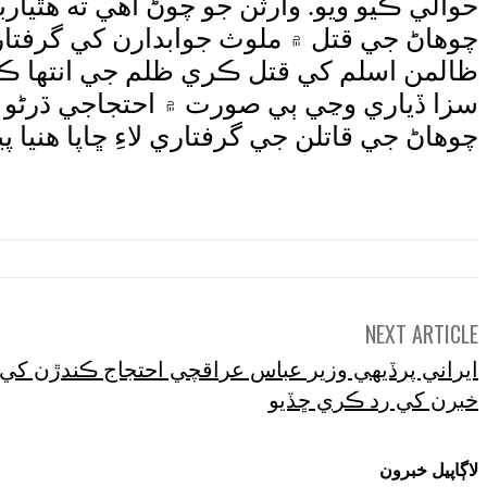
حوالي ڪيو ويو. وارثن جو چوڻ آهي ته هٿيار
چوهاڻ جي قتل ۾ ملوث جوابدارن کي گرفتا
ظالمن اسلم کي قتل ڪري ظلم جي انتها ڪئي 
سزا ڏياري وڃي ٻي صورت ۾ احتجاجي ڌرڻو هن
چوهاڻ جي قاتلن جي گرفتاري لاءِ ڇاپا هنيا
NEXT ARTICLE
ايراني پرڏيهي وزير عباس عراقچي احتجاج ڪندڙن کي
خبرن کي رد ڪري ڇڏيو
لاڳاپيل خبرون