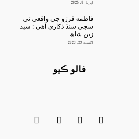
اپريل 8, 2025
فاطمه ڦرڙو جي واقعي تي
سڄي سنڌ ڏکاري آهي : سيد
زين شاھ
آگسٽ 23, 2023
فالو ڪيو