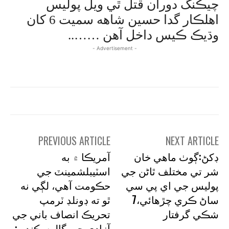
چيڪنگ دوران قتل ٿي ويل پوليس
اهلڪار گدا حسين شاهه سميت 6 کان
وڌيڪ ڪيس داخل آهن ……..
- Advertisement -
PREVIOUS ARTICLE
NEXT ARTICLE
ڊکڻ:ڳوٺ ماهي خان
آمريڪا ۾ به
شر تي مختلف ٿاڻن جي
اسٽيبلشمينٽ جي
پوليس جي اي پي سي
حڪومت آهي، لڳي نه
ساڻ ڪري چڙهائي،7
ٿو ته ڊونلڊ ٽرمپ
شڪي گرفتار
تحريڪ انصاف باني جي
آزادي جي ڳالهه ڪندو :