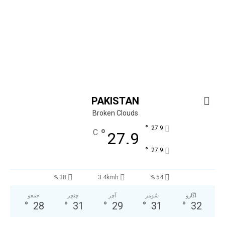
PAKISTAN
Broken Clouds
°
27.9
°
C
27.9
°
27.9
38 %
3.4kmh
54 %
اڱارو
سُومر
آچر
ڇنڇر
جمعو
°
28
°
31
°
29
°
31
°
32