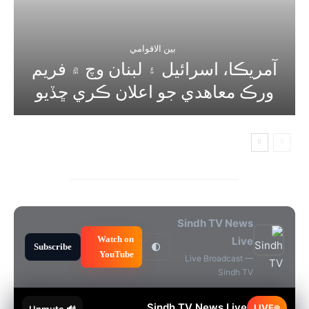
بين الاقوامي
آمريڪا، اسرائيل ۽ لبنان وچ ۾ فريم
ورڪ معاهدي جو اعلان ڪري ڇڏيو
Sindh TV News
Watch on
Live
Subscribe
🌓
YouTube
Live Broadcast —
Sindh TV
Sindh TV News Live
LIVE