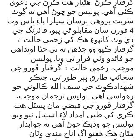
گرفتار ڪرڻ هٿيار هٿ ڪرڻ جي دعوى
ڪئي آهي. پوليس جو چوڻ آهي ته ڳوٺ
شربت بروهي ڀرسان سيلرا باءِ پاس وٽ
4 ڦورن سان مقابلو ٿي پيو، فائرنگ جي
ڏي وٺ کانپوءِ هڪ کي زخمي حالت ۾
گرفتار ڪيو وو جڏهن ته ٽي ڄڻا اونڌاهي
جو فائدو وٺي فرار ٿي ويا. پوليس
موجب، زخمي حالت ۾ گرفتار ڦورو جي
سڃاڻپ طارق ٻٻر طور ٿي، جيڪو
شهدادڪوٽ جي سيف الله ڪالوني جو
رهواسي آهي. پوليس ترجمان موجب،
گرفتار ڦورو جي قبضي مان پسٽل هٿ
ڪري کي طبي امداد لاءِ اسپتال نيو ويو.
پوليس جو وڌيڪ چوڻ آهي ته جوابدار
مٿان هڪ هفتو اڳ اناج منڊي وٽان