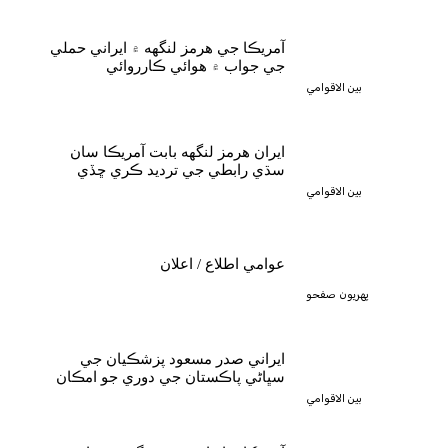
آمريڪا جي هرمز لنگهه ۾ ايراني حملي
جي جواب ۾ هوائي ڪارروائي
بين الاقوامي
ايران هرمز لنگهه بابت آمريڪا سان
سڌي رابطي جي ترديد ڪري ڇڏي
بين الاقوامي
عوامي اطلاع / اعلان
پهريون صفحو
ايراني صدر مسعود پزشڪيان جي
سڀاڻي پاڪستان جي دوري جو امڪان
بين الاقوامي