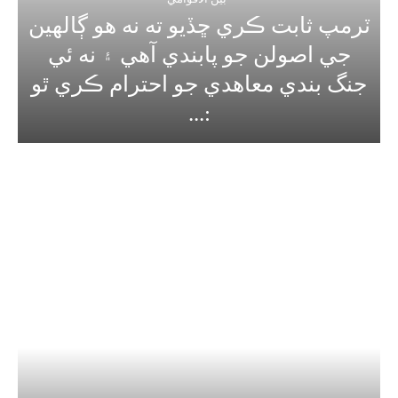
ٽرمپ ثابت ڪري ڇڏيو ته نه هو ڳالهين
جي اصولن جو پابندي آهي ۽ نه ئي
جنگ بندي معاهدي جو احترام ڪري ٿو
:...