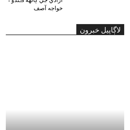
خواجه آصف
لاڳاپيل خبرون