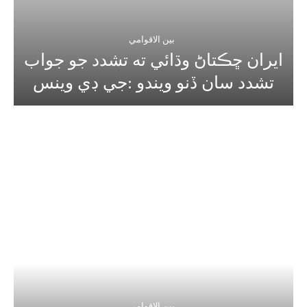
بين الاقوامي
ايران ڇڪتاڻ وڌائي ته تشدد جو جواب
تشدد سان ڏنو ويندو :جي ڊي وينس
بين الاقوامي