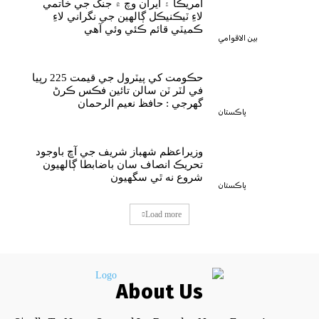
آمريڪا ۽ ايران وچ ۾ جنگ جي خاتمي
لاءِ ٽيڪنيڪل ڳالهين جي نگراني لاءِ
ڪميٽي قائم ڪئي وئي آهي
بين الاقوامي
حڪومت کي پيٽرول جي قيمت 225 رپيا
في لٽر ٽن سالن تائين فڪس ڪرڻ
گهرجي : حافظ نعيم الرحمان
پاڪستان
وزيراعظم شهباز شريف جي آڇ باوجود
تحريڪ انصاف سان باضابطا ڳالهيون
شروع نه ٿي سگهيون
پاڪستان
Load more
About Us