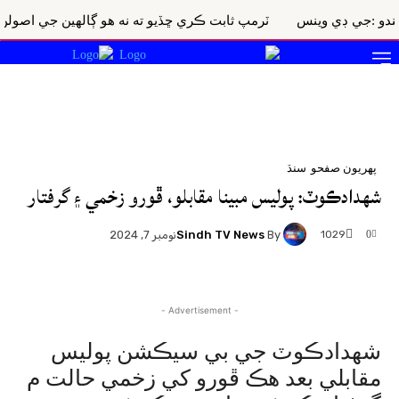
ي ڊي وينس
ٽرمپ ثابت ڪري ڇڏيو ته نه هو ڳالهين جي اصولن جو پابند
پهريون صفحو
سنڌ
شهدادڪوٽ: پوليس مبينا مقابلو، ڦورو زخمي ۽ گرفتار
Sindh TV News
By
1029
نومبر 7, 2024
0
- Advertisement -
شھدادڪوٽ جي بي سيڪشن پوليس
مقابلي بعد هڪ ڦورو کي زخمي حالت م