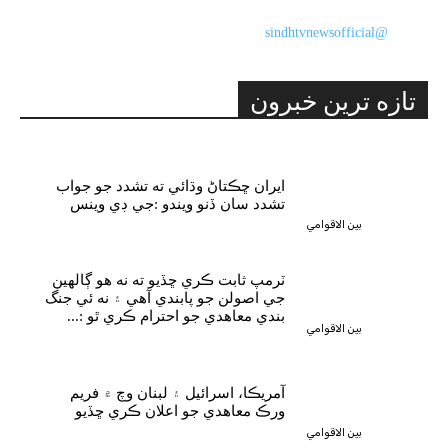
@sindhtvnewsofficial
تازه ترين خبرون
ايران ڇڪتاڻ وڌائي ته تشدد جو جواب
تشدد سان ڏنو ويندو :جي ڊي وينس
بين الاقوامي
ٽرمپ ثابت ڪري ڇڏيو ته نه هو ڳالهين
جي اصولن جو پابندي آهي ۽ نه ئي جنگ
بندي معاهدي جو احترام ڪري ٿو :...
بين الاقوامي
آمريڪا، اسرائيل ۽ لبنان وچ ۾ فريم
ورڪ معاهدي جو اعلان ڪري ڇڏيو
بين الاقوامي