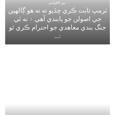
بين الاقوامي
ٽرمپ ثابت ڪري ڇڏيو ته نه هو ڳالهين
جي اصولن جو پابندي آهي ۽ نه ئي
جنگ بندي معاهدي جو احترام ڪري ٿو
:...