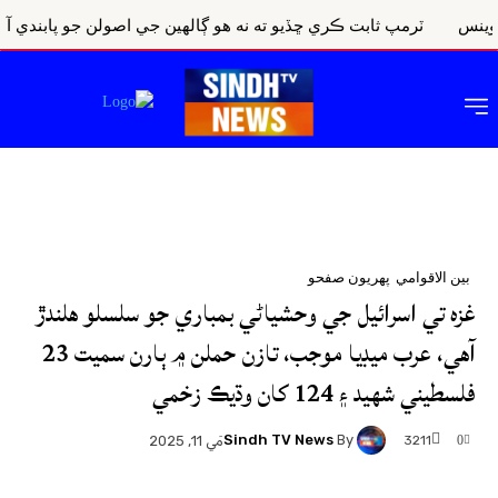
ٽرمپ ثابت ڪري ڇڏيو ته نه هو ڳالهين جي اصولن جو پابندي آهي ۽ نه 
بين الاقوامي
پهريون صفحو
غزه تي اسرائيل جي وحشياڻي بمباري جو سلسلو هلندڙ
آهي، عرب ميڊيا موجب، تازن حملن ۾ ٻارن سميت 23
فلسطيني شهيد ۽ 124 کان وڌيڪ زخمي
Sindh TV News
By
3211
مَي 11, 2025
0