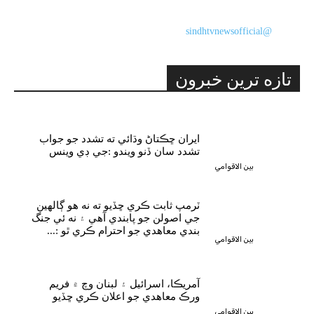
@sindhtvnewsofficial
تازه ترين خبرون
ايران ڇڪتاڻ وڌائي ته تشدد جو جواب
تشدد سان ڏنو ويندو :جي ڊي وينس
بين الاقوامي
ٽرمپ ثابت ڪري ڇڏيو ته نه هو ڳالهين
جي اصولن جو پابندي آهي ۽ نه ئي جنگ
بندي معاهدي جو احترام ڪري ٿو :...
بين الاقوامي
آمريڪا، اسرائيل ۽ لبنان وچ ۾ فريم
ورڪ معاهدي جو اعلان ڪري ڇڏيو
بين الاقوامي