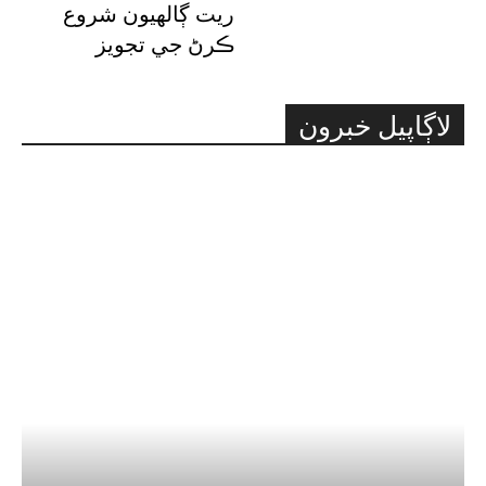
ريت ڳالهيون شروع
ڪرڻ جي تجويز
لاڳاپيل خبرون