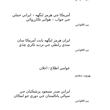
آمريڪا جي هرمز لنگهه ۾ ايراني حملي
جي جواب ۾ هوائي ڪارروائي
بين الاقوامي
ايران هرمز لنگهه بابت آمريڪا سان
سڌي رابطي جي ترديد ڪري ڇڏي
بين الاقوامي
عوامي اطلاع / اعلان
پهريون صفحو
ايراني صدر مسعود پزشڪيان جي
سڀاڻي پاڪستان جي دوري جو امڪان
بين الاقوامي