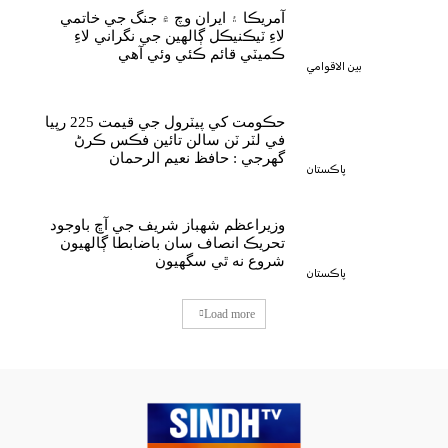
آمريڪا ۽ ايران وچ ۾ جنگ جي خاتمي
لاءِ ٽيڪنيڪل ڳالهين جي نگراني لاءِ
ڪميٽي قائم ڪئي وئي آهي
بين الاقوامي
حڪومت کي پيٽرول جي قيمت 225 رپيا
في لٽر ٽن سالن تائين فڪس ڪرڻ
گهرجي : حافظ نعيم الرحمان
پاڪستان
وزيراعظم شهباز شريف جي آڇ باوجود
تحريڪ انصاف سان باضابطا ڳالهيون
شروع نه ٿي سگهيون
پاڪستان
Load more