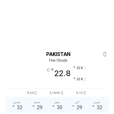
PAKISTAN
Few Clouds
°
22.8
°
C
22.8
°
22.8
64 %
3.1kmh
15 %
سُومر
آچر
ڇنڇر
جمعو
خميس
°
32
°
29
°
30
°
29
°
32