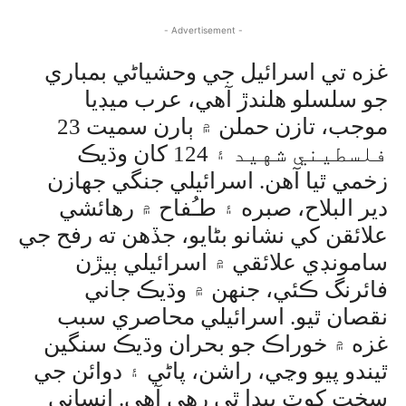
- Advertisement -
غزه تي اسرائيل جي وحشياڻي بمباري
جو سلسلو هلندڙ آهي، عرب ميڊيا
موجب، تازن حملن ۾ ٻارن سميت 23
فلسطيني شهيد ۽ 124 کان وڌيڪ
زخمي ٿيا آهن. اسرائيلي جنگي جهازن
دير البلاح، صبره ۽ طـُفاح ۾ رهائشي
علائقن کي نشانو بڻايو، جڏهن ته رفح جي
سامونڊي علائقي ۾ اسرائيلي ٻيڙن
فائرنگ ڪئي، جنهن ۾ وڌيڪ جاني
نقصان ٿيو. اسرائيلي محاصري سبب
غزه ۾ خوراڪ جو بحران وڌيڪ سنگين
ٿيندو پيو وڃي، راشن، پاڻي ۽ دوائن جي
سخت کوٽ پيدا ٿي رهي آهي. انساني