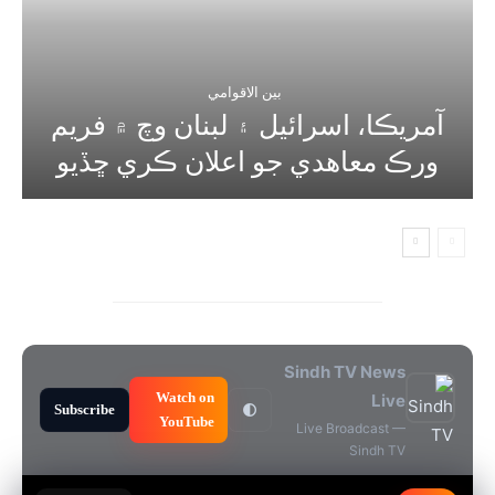
بين الاقوامي
آمريڪا، اسرائيل ۽ لبنان وچ ۾ فريم
ورڪ معاهدي جو اعلان ڪري ڇڏيو
Sindh TV News
Watch on
Live
Subscribe
🌓
YouTube
Live Broadcast —
Sindh TV