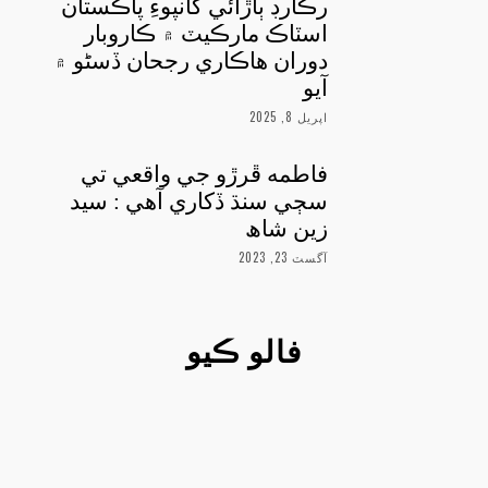
رڪارڊ ٻاڙائي کانپوءِ پاڪستان
اسٽاڪ مارڪيٽ ۾ ڪاروبار
دوران هاڪاري رجحان ڏسڻو ۾
آيو
اپريل 8, 2025
فاطمه ڦرڙو جي واقعي تي
سڄي سنڌ ڏکاري آهي : سيد
زين شاھ
آگسٽ 23, 2023
فالو ڪيو