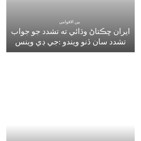
بين الاقوامي
ايران ڇڪتاڻ وڌائي ته تشدد جو جواب
تشدد سان ڏنو ويندو :جي ڊي وينس