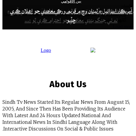
بين الاقوامي
بين الاقوامي
بين الاقوامي
اسرائيل ۽ لبنان وچ ۾ فريم ورڪ معاهدي جو اعلان ڪري
اڻ وڌائي ته تشدد جو جواب تشدد سان ڏنو ويندو :جي ڊي
 ڪري ڇڏيو ته نه هو ڳالهين جي اصولن جو پابندي آهي ۽
عظم شهباز شريف جي آڇ باوجود تحريڪ انصاف سان باضابطا
ڇڏيو
وينس
ه ئي جنگ بندي معاهدي جو احترام ڪري ٿو :...
ون شروع نه ٿي سگهيون
L
About Us
Sindh Tv News Started Its Regular News From Aug
2005, And Since Then Has Been Providing Its Aud
With Latest And 24 Hours Updated National And
International News In Sindhi Language Along Wit
Interactive Discussions On Social & Public Issues.