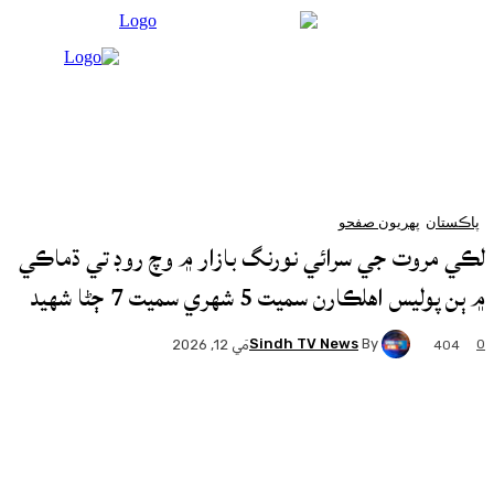
پهريون صفحو
ت جي سرائي نورنگ بازار ۾ وچ روڊ تي ڌماڪي
لڪارن سميت 5 شهري سميت 7 ڄڻا شهيد
Sindh TV News
By
مَي 12, 2026