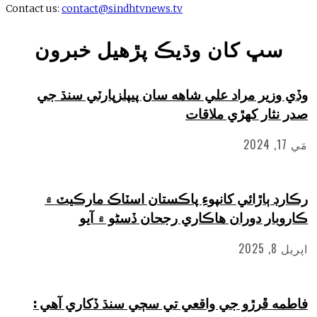
Contact us:
contact@sindhtvnews.tv
 کان وڌيڪ پڙهيل خبرون
ر مراد علي شاهه سان پيپلزپارٽي سنڌ جي
ر کهڙي ملاقات
اڙائي کانپوءِ پاڪستان اسٽاڪ مارڪيٽ ۾
 دوران هاڪاري رجحان ڏسڻو ۾ آيو
ڦرڙو جي واقعي تي سڄي سنڌ ڏکاري آهي :