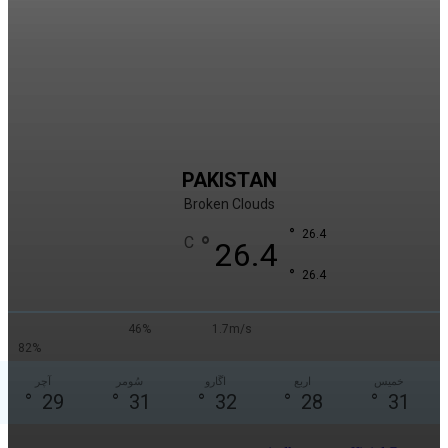
PAKISTAN
Broken Clouds
°
26.4
°
C
26.4
°
26.4
46%
1.7m/s
82%
اربع
اڱارو
سُومر
آچر
°
29
°
31
°
32
°
28
°