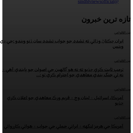
رين خبرون
ڇڪتاڻ وڌائي ته تشدد جو جواب تشدد سان ڏنو ويندو :جي ڊي
ابت ڪري ڇڏيو ته نه هو ڳالهين جي اصولن جو پابندي آهي ۽
جنگ بندي معاهدي جو احترام ڪري ٿو :...
، اسرائيل ۽ لبنان وچ ۾ فريم ورڪ معاهدي جو اعلان ڪري
 جي هرمز لنگهه ۾ ايراني حملي جي جواب ۾ هوائي ڪارروائي