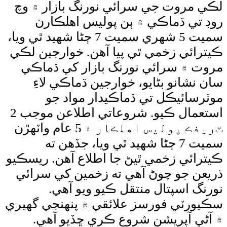
روت جي سرائي نورنگ بازار ۾ وچ
ي ڌماڪي ۾ ٻن پوليس اهلڪارن
سميت 5 شهري سميت 7 ڄڻا شهيد ٿي ويا،
ي زخمي ٿي پيا آهن. خوارجين لڪي
۾ سرائي نورنگ بازار کي ڌماڪي
انو بڻايو، خوارجين ڌماڪي لاءِ
ئيڪل تي ڌماڪيدار مواد جو
استعمال ڪيو. شروعاتي اطلاعن موجب 2
ٽريفڪ پوليس اهلڪار ۽ 5 عام واٽهڙن
سميت 7 ڄڻا شهيد ٿي ويا، جڏهن ته
ي زخمي ٿيڻ جا اطلاع آهن. ريسڪيو
 جو چوڻ آهي ته زخمين کي سرائي
اسپتال منتقل ڪيو ويو آهي.
ٽي فورسز علائقي ۾ پنهنجي گهيري
 آپريشن شروع ڪري ڇڏيو آهي.