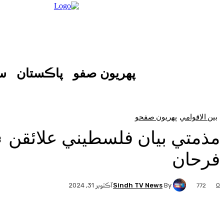
پهريون صفو
پاڪستان
س
بين الاقوامي
پهريون صفحو
مذمتي بيان فلسطيني علائقن ۾
فرحان
Sindh TV News
By
0
آڪٽوبر 31, 2024
772