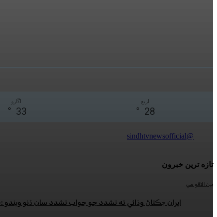
اربع
اڱارو
°
33
°
28
@sindhtvnewsofficial
تازه ترين خبرون
بين الاقوامي
ايران ڇڪتاڻ وڌائي ته تشدد جو جواب تشدد سان ڏنو ويندو 