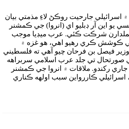
 اسرائيلي جارحيت روڪڻ لاءِ مذمتي بيان
 يو اين آر ڊبليو اي (انروا) جي ڪمشنر
عملدارن شرڪت ڪئي. عرب ميڊيا موجب
 جي ڪوشش ڪري رهيو اهي، هو غزه ۾
ير فيصل بن فرحان چيو آهي ته فلسطيني
جي صورتحال تي جلد عرب اسلامي سربراهه
اري رکندو. ملاقات ۾ انروا جي ڪمشنر
 اسرائيلي ڪاررواين سبب اولهه ڪناري
Wha