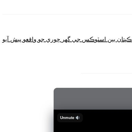
ڪپتان بين اسٽوڪس جي گهر چوري جو واقعو پيش آيو
Unmute