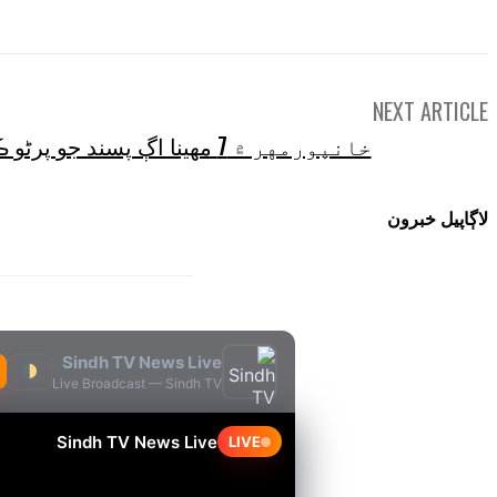
NEXT ARTICLE
خانپورمهر ۾ 7 مهينا اڳ پسند جو پرڻو ڪندڙ ناري مبينا طور اغوا
لاڳاپيل خبرون
Sindh TV News Live
Live Broadcast — Sindh TV
Sindh TV News Live
LIVE