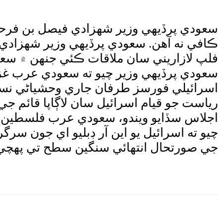
سعودي پرڏيهي وزير شهزادي فيصل بن فرحان 
ڪافي نه آهن. سعودي پرڏيهي وزير شهزادي ف
فلپ لازاريني سان ملاقات ڪئي جنهن ۾ 
سعودي پرڏيهي وزير چيو ته سعودي عرب غز
اسرائيلي فورسز طرفان جاري وحشياڻي نس
رياست جو قيام اسرائيل سان لاڳاپا قائم ج
اجلاس سڏايو ويندو، سعودي عرب فلسطين ل
چيو ته اسرائيل يو اين آر ڊبليو اي جون 
جي صورتحال انتهائي سنگين سطح تي پهچي 
e