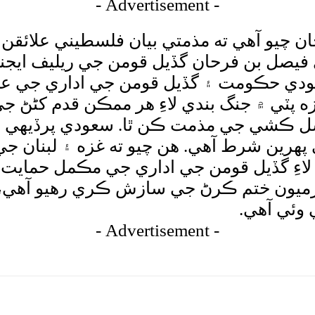
- Advertisement -
چيو آهي ته مذمتي بيان فلسطيني علائقن ۾
يصل بن فرحان گڏيل قومن جي ريليف ايجنسي
سعودي حڪومت ۽ گڏيل قومن جي اداري جي 
ه پٽي ۾ جنگ بندي لاءِ هر ممڪن قدم کڻڻ
ل ڪشي جي مذمت ڪن ٿا. سعودي پرڏيهي وز
ي پهرين شرط آهي. هن چيو ته غزه ۽ لبنان 
اءِ گڏيل قومن جي اداري جي مڪمل حمايت ج
سرگرميون ختم ڪرڻ جي سازش ڪري رهيو آهي،
وئي آهي.
- Advertisement -
tsApp
Pinterest
X
Facebook
Shar