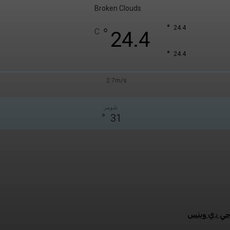
Broken Clouds
°
24.4
°
C
24.4
°
24.4
2.7m/s
سُومر
°
31
:جي ڊي وينس