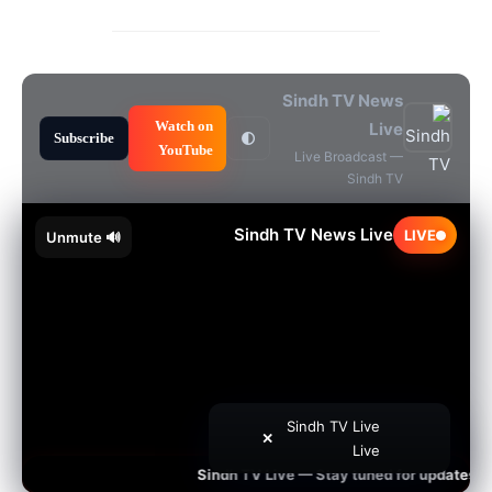
Sindh TV News
Watch on
Live
Subscribe
🌓
YouTube
Live Broadcast —
Sindh TV
Sindh TV News Live
LIVE
🔊 Unmute
Sindh TV Live
✕
Live
Sindh TV Live — Stay tuned for updates