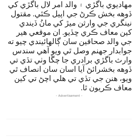
مهاديوي باگڙي ۽ والد امر لال باگڙي کي
ڏوهه بخش ڪرڻ جي اپيل ڪئي. مقتول
نينگري جي وارثن ميڙ کي مانُ ڏيندي
کين معاف ڪري ڇڏيو. ان موقعي هير
جي والد صحافين سان ڳالهائيندي چيو ته
جوابدار جهنم وصل ٿي ويو آهي سندس
وارث باگڙي برادري جا چڱا وٺي تڏي تي
ڏوهه بخشرائڻ آيا اسان سان انصاف ٿي
ويو، هنن جي تڏي تي هلي اچڻ تي کين
معاف ڪريون ٿا.
- Advertisement -