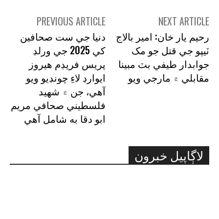
PREVIOUS ARTICLE
NEXT ARTICLE
رحيم يار خان: امير بالاج
دنيا جي ست صحافين
ٽيپو جي قتل جو مک
کي 2025 جي ورلڊ
جوابدار طيفي بٽ مبينا
پريس فريڊم هيروز
مقابلي ۾ مارجي ويو
ايوارڊ لاءِ چونڊيو ويو
آهي، جن ۾ شهيد
فلسطيني صحافي مريم
ابو دقا به شامل آهي
لاڳاپيل خبرون