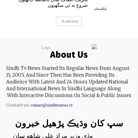
شروع نه ٿي سگهيون
پاڪستان
Load more
About Us
Sindh Tv News Started Its Regular News From August
15, 2005, And Since Then Has Been Providing Its
Audience With Latest And 24 Hours Updated National
And International News In Sindhi Language Along
With Interactive Discussions On Social & Public Issues.
Contact us:
contact@sindhtvnews.tv
سڀ کان وڌيڪ پڙهيل خبرون
وڏي وزير مراد علي شاهه سان