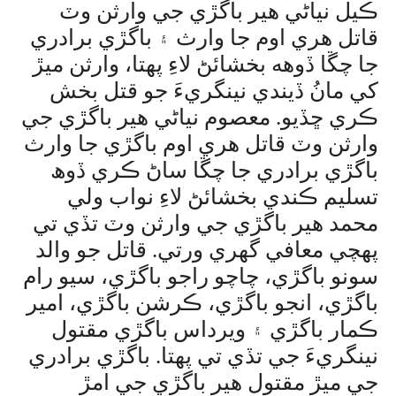
ڪيل نياڻي هير باگڙي جي وارثن وٽ
قاتل هري اوم جا وارث ۽ باگڙي برادري
جا چڱا ڏوهه بخشائڻ لاءِ پهتا، وارثن ميڙ
کي مانُ ڏيندي نينگريءَ جو قتل بخش
ڪري ڇڏيو. معصوم نياڻي هير باگڙي جي
وارثن وٽ قاتل هري اوم باگڙي جا وارث
باگڙي برادري جا چڱا ساڻ ڪري ڏوھ
تسليم ڪندي بخشائڻ لاءِ نواب ولي
محمد هير باگڙي جي وارثن وٽ تڏي تي
پهچي معافي گهري ورتي. قاتل جو والد
سونو باگڙي، چاچو راجو باگڙي، سيو رام
باگڙي، انجو باگڙي، ڪرشن باگڙي، امير
ڪمار باگڙي ۽ ويرداس باگڙي مقتول
نينگريءَ جي تڏي تي پهتا. باگڙي برادري
جي ميڙ مقتول هير باگڙي جي امڙ