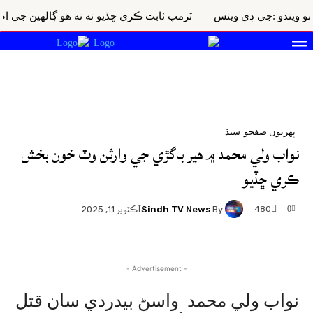
و :جي ڊي وينس
ٽرمپ ثابت ڪري ڇڏيو ته نه هو ڳالهين جي اصولن جو پ
پهريون صفحو
سنڌ
نواب ولي محمد ۾ هير باگڙي جي وارثن وٽ خون بخش
ڪري ڇڏيو
Sindh TV News
By
480
آڪٽوبر 11, 2025
0
- Advertisement -
نواب ولي محمد واسڻ بيدردي سان قتل