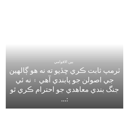
بين الاقوامي
ٽرمپ ثابت ڪري ڇڏيو ته نه هو ڳالهين
جي اصولن جو پابندي آهي ۽ نه ئي
جنگ بندي معاهدي جو احترام ڪري ٿو
:...