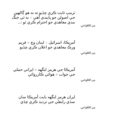
ٽرمپ ثابت ڪري ڇڏيو ته نه هو ڳالهين
جي اصولن جو پابندي آهي ۽ نه ئي جنگ
بندي معاهدي جو احترام ڪري ٿو :...
بين الاقوامي
آمريڪا، اسرائيل ۽ لبنان وچ ۾ فريم
ورڪ معاهدي جو اعلان ڪري ڇڏيو
بين الاقوامي
آمريڪا جي هرمز لنگهه ۾ ايراني حملي
جي جواب ۾ هوائي ڪارروائي
بين الاقوامي
ايران هرمز لنگهه بابت آمريڪا سان
سڌي رابطي جي ترديد ڪري ڇڏي
بين الاقوامي