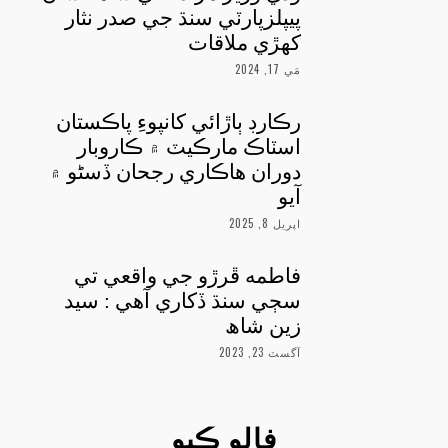
پيپلزپارٽي سنڌ جي صدر نثار
کهڙي ملاقات
مَي 17, 2024
رڪارڊ ٻاڙائي کانپوءِ پاڪستان
اسٽاڪ مارڪيٽ ۾ ڪاروبار
دوران هاڪاري رجحان ڏسڻو ۾
آيو
اپريل 8, 2025
فاطمه ڦرڙو جي واقعي تي
سڄي سنڌ ڏکاري آهي : سيد
زين شاھ
آگسٽ 23, 2023
فالو ڪيو