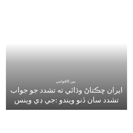
بين الاقوامي
ايران ڇڪتاڻ وڌائي ته تشدد جو جواب
تشدد سان ڏنو ويندو :جي ڊي وينس