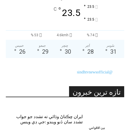
°
23.5
°
C
23.5
°
23.5
53 %
4.6kmh
74 %
سُومر
آچر
ڇنڇر
جمعو
خميس
°
26
°
29
°
30
°
28
°
31
@sindhtvnewsofficial
تازه ترين خبرون
ايران ڇڪتاڻ وڌائي ته تشدد جو جواب
تشدد سان ڏنو ويندو :جي ڊي وينس
بين الاقوامي