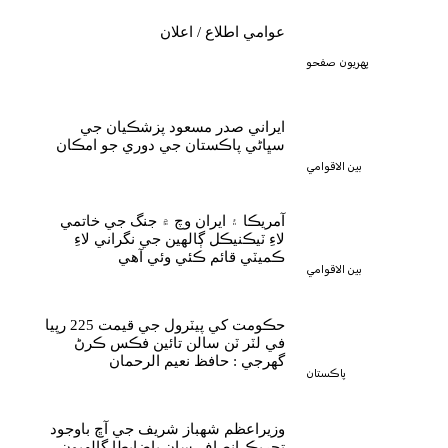
عوامي اطلاع / اعلان
پهريون صفحو
ايراني صدر مسعود پزشڪيان جي
سڀاڻي پاڪستان جي دوري جو امڪان
بين الاقوامي
آمريڪا ۽ ايران وچ ۾ جنگ جي خاتمي
لاءِ ٽيڪنيڪل ڳالهين جي نگراني لاءِ
ڪميٽي قائم ڪئي وئي آهي
بين الاقوامي
حڪومت کي پيٽرول جي قيمت 225 رپيا
في لٽر ٽن سالن تائين فڪس ڪرڻ
گهرجي : حافظ نعيم الرحمان
پاڪستان
وزيراعظم شهباز شريف جي آڇ باوجود
تحريڪ انصاف سان باضابطا ڳالهيون