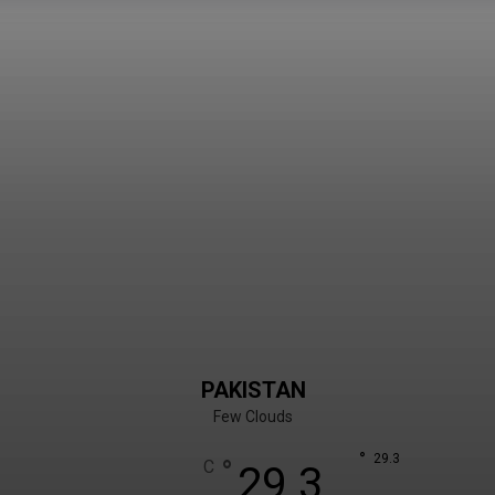
PAKISTAN
Few Clouds
°
29.3
°
C
29.3