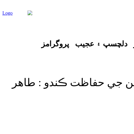
دلچسپ ۽ عجيب
پروگرامز
ن جي حفاظت ڪندو : طاهر