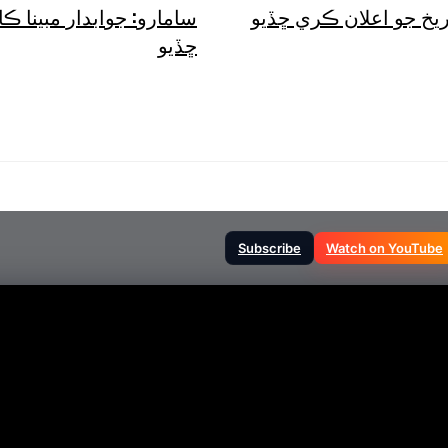
يخ جو اعلان ڪري ڇڏيو
سامارو: جوابدار مبينا ڪ
ڇڏيو
Subscribe
Watch on YouTube