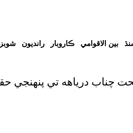
نڌ
بين الاقوامي
ڪاروبار
رانديون
شوبز
ت چناب درياهه تي پنهنجي حق