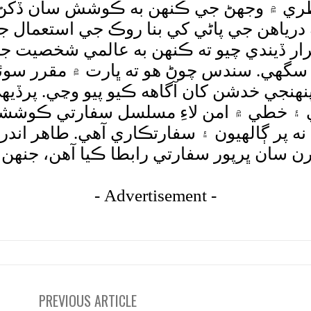
ري ۾ وجهڻ جي ڪنهن به ڪوشش سان ڏکڻ ا
ياهن جي پاڻي کي بنا روڪ جي استعمال جو 
ر ڏيندي چيو ته ڪنهن به عالمي شخصيت جو
ي سگهي. سندس چوڻ هو ته ڀارت ۾ مقرر سو
نهنجي خدشن کان آگاهه ڪيو پيو وڃي. پرڏي
تائي ۽ خطي ۾ امن لاءِ مسلسل سفارتي ڪوش
نه پر ڳالهيون ۽ سفارتڪاري آهي. طاهر اندر
يوارن سان ڀرپور سفارتي رابطا ڪيا آهن، جنه
- Advertisement -
PREVIOUS ARTICLE