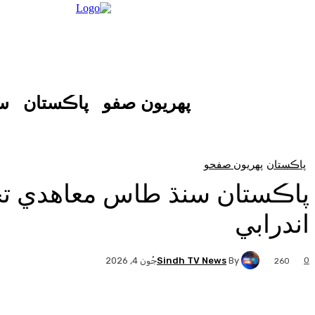
پهريون صفو
پاڪستان
س
پاڪستان
پهريون صفحو
پاڪستان سنڌ طاس معاهدي تح
اندرابي
Sindh TV News
By
0
جُون 4, 2026
260