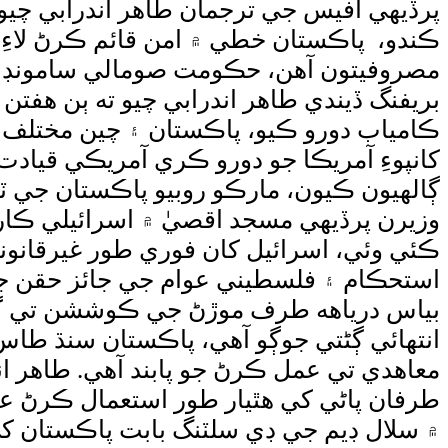
پرڏيهي آفيس جي ترجمان طاهر اندرابي چي
ڪندو، پاڪستان خطي ۾ امن قائم ڪرڻ لاء
بريفنگ ڏيندي طاهر اندرابي چيو ته ٻن هف
ڪامياب دورو ڪيو، پاڪستان ۽ چين مختلف 
کانپوءِ آمريڪا جو دورو ڪري آمريڪي قيادت
وزيرن پرڏيهي مسجد اقصيٰ ۾ اسرائيلي ڪ
ڪئي وئي، اسرائيل کان فوري طور غيرقانوني
استحڪام ۽ فلسطيني عوام جي جائز حقن جي
بياس درياهه طرف موڙڻ جي ڪوششن تي ڳڻتي
انتهائي ڳڻتي جوڳو آهي، پاڪستان سنڌ طا
طرفان پاڻي کي هٿيار طور استعمال ڪرڻ عا
۾ سلال ڊيم جي ڊي سلٽنگ بابت پاڪستان ک