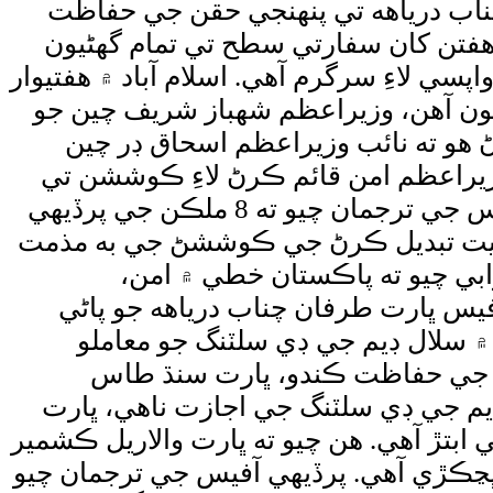
ناب درياهه تي پنهنجي حقن جي حفاظت
فتن کان سفارتي سطح تي تمام گهڻيون
ڊي ڌاڙيلن جي قبضي مان 10 پاڪستانيين جي واپسي لاءِ سرگرم آهي. اسلام آباد ۾ هفتيوار
تون آهن، وزيراعظم شهباز شريف چين جو
هو ته نائب وزيراعظم اسحاق ڊر چين
وزيراعظم امن قائم ڪرڻ لاءِ ڪوششن تي
ڳالهيون ڪيون، مارڪو روبيو پاڪستان جي ٽياڪڙي ڪردار جي ساراهه ڪئي. پرڏيهي آفيس جي ترجمان چيو ته 8 ملڪن جي پرڏيهي
يثيت تبديل ڪرڻ جي ڪوششڻ جي به مذمت
ابي چيو ته پاڪستان خطي ۾ امن،
س ڀارت طرفان چناب درياهه جو پاڻي
 سلال ڊيم جي ڊي سلٽنگ جو معاملو
قن جي حفاظت ڪندو، ڀارت سنڌ طاس
ي چيو ته 1978 جي سلال معاهدي تحت ڊيم جي ڊي سلٽنگ جي اجازت ناهي، ڀارت
بتڙ آهي. هن چيو ته ڀارت والاريل ڪشمير
ڀڃڪڙي آهي. پرڏيهي آفيس جي ترجمان چيو