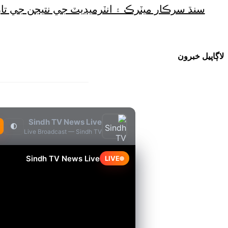
سنڌ سرڪار ميٽرڪ ۽ انٽرميڊيٽ جي نتيجن جي تار
لاڳاپيل خبرون
Sindh TV News Live
🌓
Live Broadcast — Sindh TV
Sindh TV News Live
LIVE