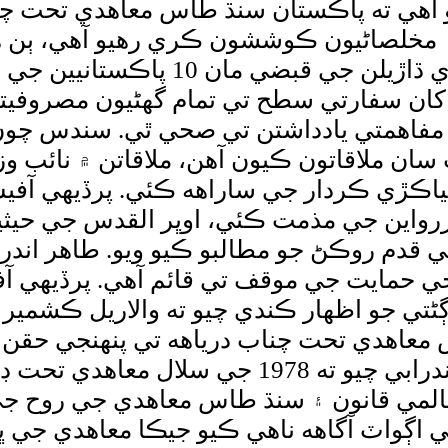
و آهي ته پاڪستان سنڌ طاس معاهدي تحت چ
ِ مخلصاڻيون ڪوششون ڪري رهيو آهي، ٻن ه
مصروفيتون آهن، حڪومت صومالي سامون
تن کان سفارتي سطح تي تمام گهڻيون مصروفي
مفاهمتي يادداشتن تي صحي ٿي. سندس چوڻ 
 سان ملاقاتون ڪيون آهن، ملاقاتن ۾ نائب 
اررواين جي مذمت ڪئي، اوڀر القدس جي ح
 قدم روڪڻ جو مطالبو ڪيو ويو. طاهر اندر
 حمايت جي موقف تي قائم آهي. پرڏيهي آفي
 جو اظهار ڪندي چيو ته والاريل ڪشمير ۾
س معاهدي تحت چناب درياهه تي پنهنجي ح
معاهدي تي عمل ڪرڻ جو پابند آهي. طاهر اندراب
لمي قانون ۽ سنڌ طاس معاهدي جي روح جي ا
ي اڳواٽ آگاهه ناهي ڪيو جيڪا معاهدي جي 