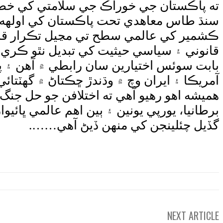
ته پاڪستان جي خوراڪ جي سلامتي کي خط
سنڌ طاس معاهدي تحت پاڪستان کي اولهه در
ڪشمير کي عالمي سطح تي مڃيل تڪرار قرا
قانوني ۽ سياسي حيثيت کي تبديل نٿو ڪر
بابت سوئس اختيارين سان رابطي ۾ آهن ۽ پ
آمريڪا ۽ ايران وچ ۾ وڌندڙ ڇڪتاڻ ۾ گهٽ
هميشه اهو رهيو آهي ته اختلافن جو حل جنگ 
برطانيا، يورپي يونين ۽ ٻين اهم عالمي ڀائ
گڏيل چئلينجن کي منهن ڏيڻ آهي…….
NEXT ARTICLE