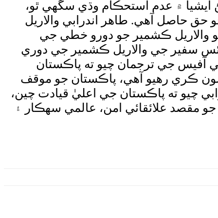
يشيا ۾ عدم استحڪام وڌي سگهي ٿو،
حق حاصل آهي. طاهر اندرابي والاريل
 والاريل ڪشمير جو دورو خطي جي
ئس سفير جي والاريل ڪشمير جي دوري
هي آفيس جي ترجمان چيو ته پاڪستان
شون ڪري رهيو آهي، پاڪستان جو موقف
ابي چيو ته پاڪستان جي اعليٰ قيادت چين،
ن جو مقصد علائقائي امن، عالمي سهڪار ۽