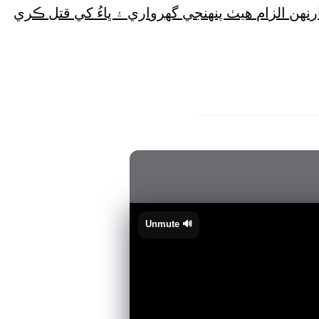
ارنهن الزام هيٺ پنهنجي گهرواري ۽ ڀاءُ کي قتل ڪري
🔊 Unmute