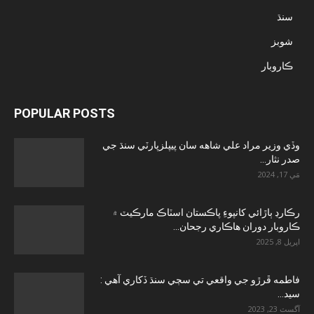
سنڌ
شوبز
ڪاروبار
POPULAR POSTS
وڏي وزير مراد علي شاهه سان پيپلزپارٽي سنڌ جي
صدر نثار...
مَي 17, 2024
رڪارڊ ٻاڙائي کانپوءِ پاڪستان اسٽاڪ مارڪيٽ ۾
ڪاروبار دوران هاڪاري رجحان...
اپريل 8, 2025
فاطمه ڦرڙو جي واقعي تي سڄي سنڌ ڏکاري آهي :
سيد...
آگسٽ 23, 2023