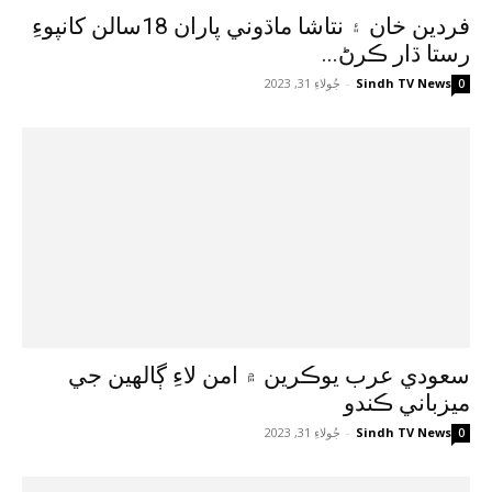
فردين خان ۽ نتاشا ماڌوني پاران 18سالن کانپوءِ
رستا ڌار ڪرڻ...
Sindh TV News
-
جُولاءِ 31, 2023
0
سعودي عرب يوڪرين ۾ امن لاءِ ڳالهين جي
ميزباني ڪندو
Sindh TV News
-
جُولاءِ 31, 2023
0