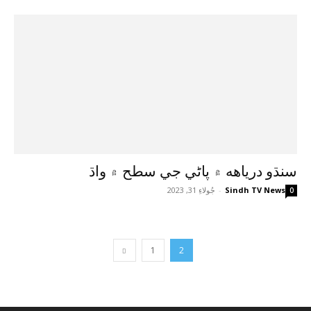
سنڌو درياهه ۾ پاڻي جي سطح ۾ واڌ
Sindh TV News
-
جُولاءِ 31, 2023
0
1
2