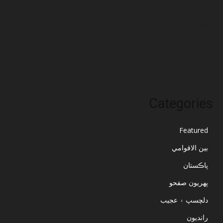
آڪٽوبر 2023
سيپٽمبر 2023
آگسٽ 2023
جُولاءِ 2023
Categories
Featured
بين الاقوامي
پاڪستان
پهريون صفحو
دلچسپ ۽ عجيب
رانديون