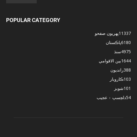
POPULAR CATEGORY
11337
پهريون صفحو
6180
پاڪستان
4975
سنڌ
1644
بين الاقوامي
388
رانديون
103
ڪاروبار
101
شوبز
54
دلچسپ ۽ عجيب