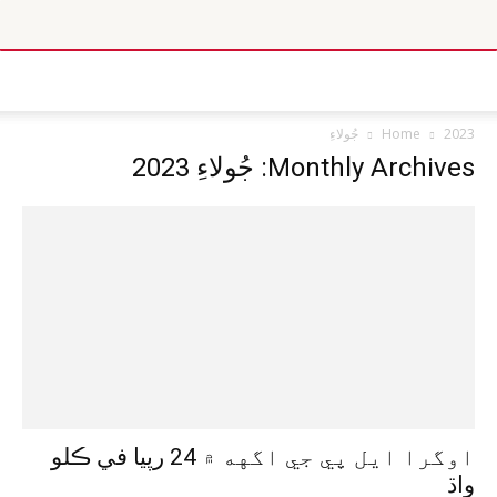
2023
Home
جُولاءِ
Monthly Archives: جُولاءِ 2023
اوگرا ايل پي جي اگهه ۾ 24 رپيا في ڪلو
واڌ