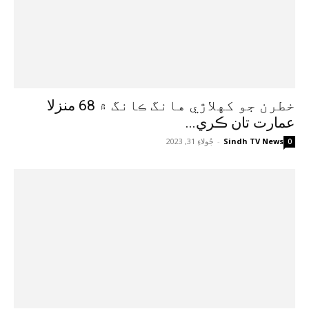
خطرن جو کهلاڙي هانگ ڪانگ ۾ 68 منزلا
عمارت تان ڪري...
Sindh TV News
-
جُولاءِ 31, 2023
0