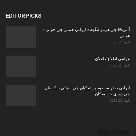
EDITOR PICKS
آمريڪا جي هرمز لنگهه ۾ ايراني حملي جي جواب ۾
هوائي...
جُون 27, 2026
عوامي اطلاع / اعلان
جُون 23, 2026
ايراني صدر مسعود پزشڪيان جي سڀاڻي پاڪستان
جي دوري جو امڪان
جُون 22, 2026
Archives