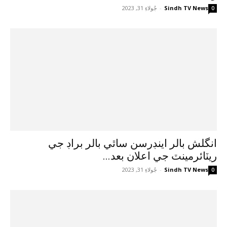
Sindh TV News
-
جُولاءِ 31, 2023
0
انگلش بالر اينڊرسن ساٿي بالر براڊ جي
ريٽائرمينٽ جي اعلان بعد...
Sindh TV News
-
جُولاءِ 31, 2023
0