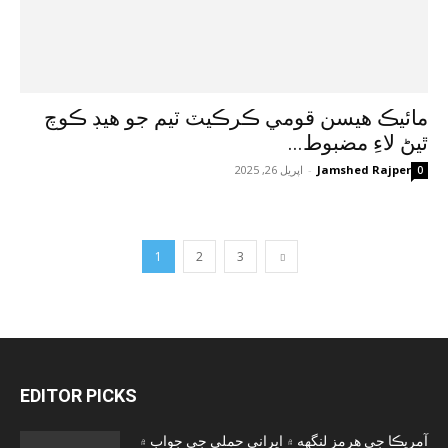
مائيڪ ھيسن قومي ڪرڪيٽ ٽيم جو هيڊ ڪوچ
ٿيڻ لاءِ مضبوط...
Jamshed Rajper
-
اپريل 26, 2025
0
1
2
3
EDITOR PICKS
آمريڪا جي هرمز لنگهه ۾ ايراني حملي جي جواب ۾