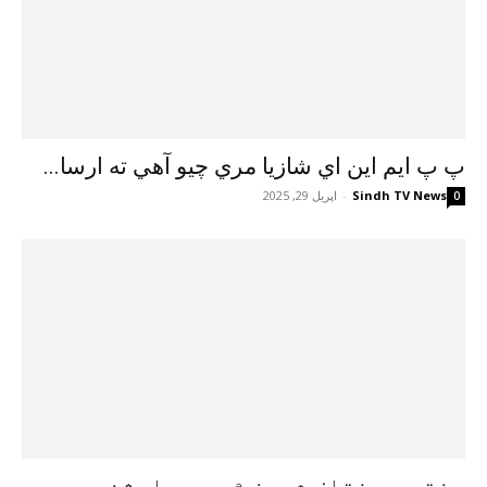
پ پ ايم اين اي شازيا مري چيو آهي ته ارسا...
Sindh TV News
-
اپريل 29, 2025
0
سنڌ جي مختلف شهرن ۾ روڊ حادثن جي