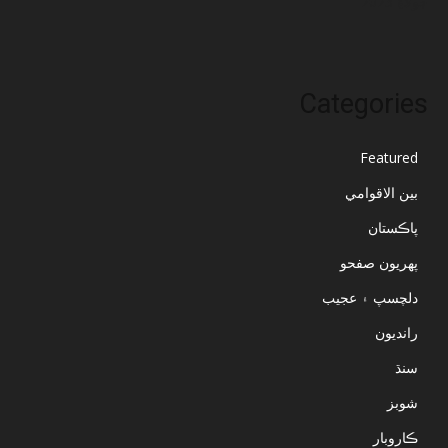
جُولاءِ 2023
Categories
Featured
بين الاقوامي
پاڪستان
پهريون صفحو
دلچسپ ۽ عجيب
رانديون
سنڌ
شوبز
ڪاروبار