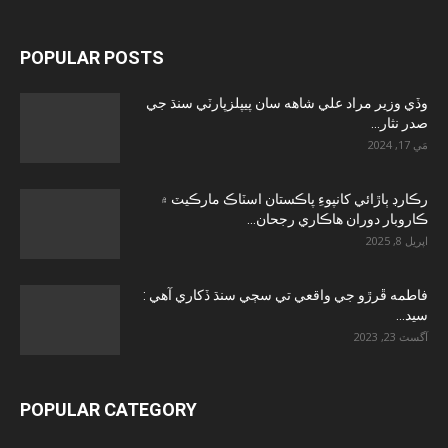
POPULAR POSTS
وڏي وزير مراد علي شاهه سان پيپلزپارٽي سنڌ جي
صدر نثار...
مَي 17, 2024
رڪارڊ ٻاڙائي کانپوءِ پاڪستان اسٽاڪ مارڪيٽ ۾
ڪاروبار دوران هاڪاري رجحان...
اپريل 8, 2025
فاطمه ڦرڙو جي واقعي تي سڄي سنڌ ڏکاري آهي :
سيد...
آگسٽ 23, 2023
POPULAR CATEGORY