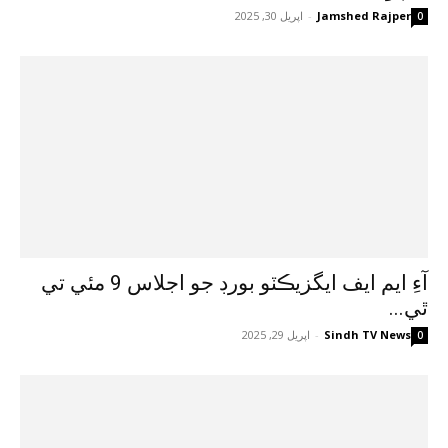
Jamshed Rajper
-
اپريل 30, 2025
0
آءِ ايم ايف ايگزيڪٽو بورڊ جو اجلاس 9 مئي تي
ٿي...
Sindh TV News
-
اپريل 29, 2025
0