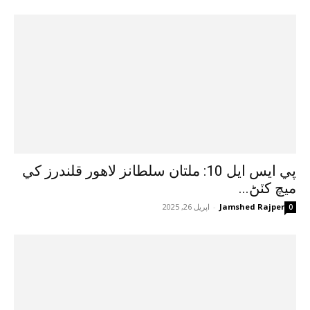
پي ايس ايل 10: ملتان سلطانز لاهور قلندرز کي
ميچ کٽڻ...
Jamshed Rajper
-
اپريل 26, 2025
0