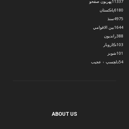
11337
پهريون صفحو
6180
پاڪستان
4975
سنڌ
1644
بين الاقوامي
388
رانديون
103
ڪاروبار
101
شوبز
54
دلچسپ ۽ عجيب
ABOUT US