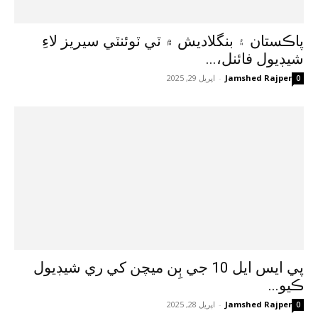
پاڪستان ۽ بنگلاديش ۾ ٽي ٽوئنٽي سيريز لاءِ
شيڊيول فائنل،...
Jamshed Rajper
-
اپريل 29, 2025
0
پي ايس ايل 10 جي ٻِن ميچن کي ري شيڊيول
ڪيو...
Jamshed Rajper
-
اپريل 28, 2025
0