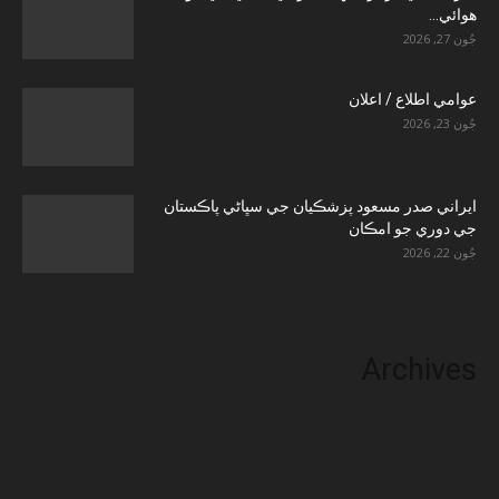
هوائي...
جُون 27, 2026
عوامي اطلاع / اعلان
جُون 23, 2026
ايراني صدر مسعود پزشڪيان جي سڀاڻي پاڪستان
جي دوري جو امڪان
جُون 22, 2026
Archives
جُون 2026
مَي 2026
جنوري 2026