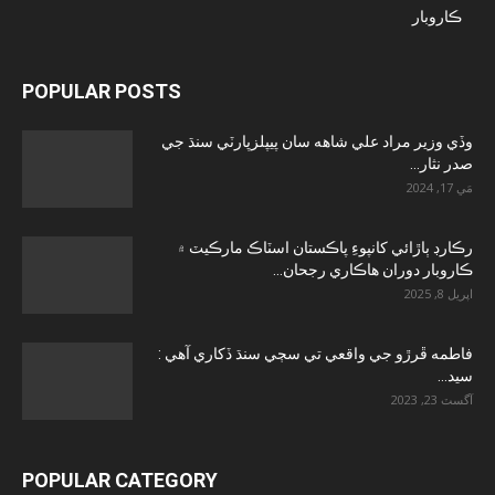
ڪاروبار
POPULAR POSTS
وڏي وزير مراد علي شاهه سان پيپلزپارٽي سنڌ جي
صدر نثار...
مَي 17, 2024
رڪارڊ ٻاڙائي کانپوءِ پاڪستان اسٽاڪ مارڪيٽ ۾
ڪاروبار دوران هاڪاري رجحان...
اپريل 8, 2025
فاطمه ڦرڙو جي واقعي تي سڄي سنڌ ڏکاري آهي :
سيد...
آگسٽ 23, 2023
POPULAR CATEGORY