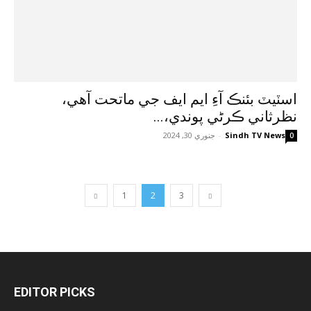
اسٽيٽ بئنڪ آءِ ايم ايف جي ماتحت آهي،
نظرثاني ڪرڻي پوندي،...
Sindh TV News
-
جنوري 30, 2024
0
1
2
3
EDITOR PICKS