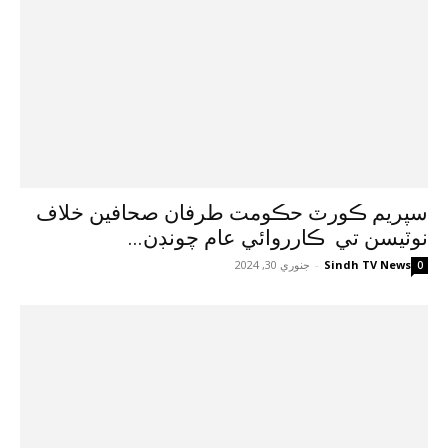
سپريم ڪورٽ حڪومت طرفان صحافين خلاف
نوٽيسن تي ڪارروائي عام چونڊن...
Sindh TV News
-
جنوري 30, 2024
0