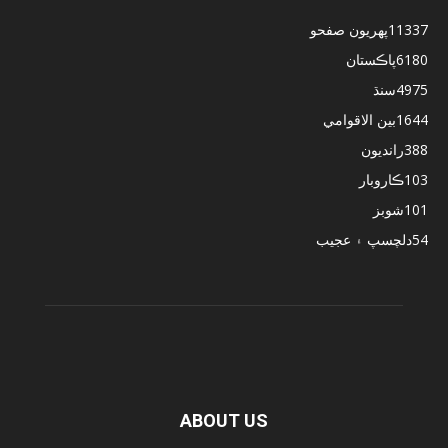
11337
پهريون صفحو
6180
پاڪستان
4975
سنڌ
1644
بين الاقوامي
388
رانديون
103
ڪاروبار
101
شوبز
54
دلچسپ ۽ عجيب
ABOUT US