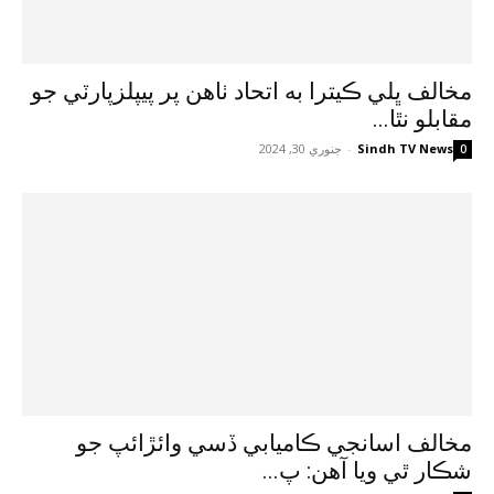
مخالف ڀلي ڪيترا به اتحاد ٺاهن پر پيپلزپارٽي جو
مقابلو نٿا...
Sindh TV News
-
جنوري 30, 2024
0
مخالف اسانجي ڪاميابي ڏسي وائڙائپ جو
شڪار ٿي ويا آهن: پ...