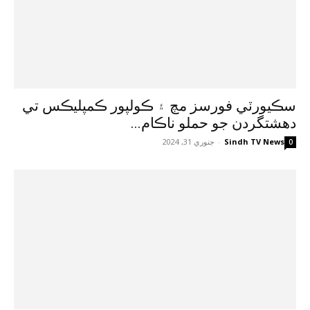
سڪيورٽي فورسز مچ ۽ ڪولپور ڪمپليڪس تي
دهشتگردن جو حملو ناڪام...
Sindh TV News
-
جنوري 31, 2024
0