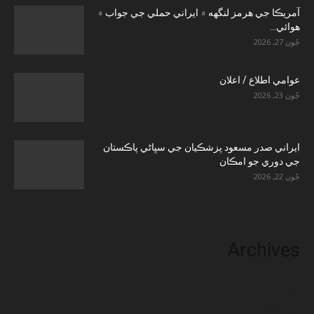
آمريڪا جي هرمز لنگهه ۾ ايراني حملي جي جواب ۾
هوائي...
جُون 27, 2026
عوامي اطلاع / اعلان
جُون 23, 2026
ايراني صدر مسعود پزشڪيان جي سڀاڻي پاڪستان
جي دوري جو امڪان
جُون 22, 2026
Archives
جُون 2026
مَي 2026