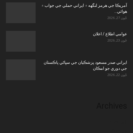
آمريڪا جي هرمز لنگهه ۾ ايراني حملي جي جواب ۾
هوائي...
جُون 27, 2026
عوامي اطلاع / اعلان
جُون 23, 2026
ايراني صدر مسعود پزشڪيان جي سڀاڻي پاڪستان
جي دوري جو امڪان
جُون 22, 2026
Archives
جُون 2026
مَي 2026