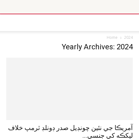
Home
2024
Yearly Archives: 2024
آمريڪا جي نئين چونڊيل صدر ڊونلڊ ٽرمپ خلاف
ليکڪه کي جنسي...