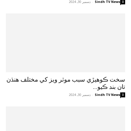
Sindh TV News
-
ڊسمبر 30, 2024
0
سخت ڪوهيڙي سبب موٽر ويز کي مختلف هنڌن
تان بند ڪيو...
Sindh TV News
-
ڊسمبر 30, 2024
0