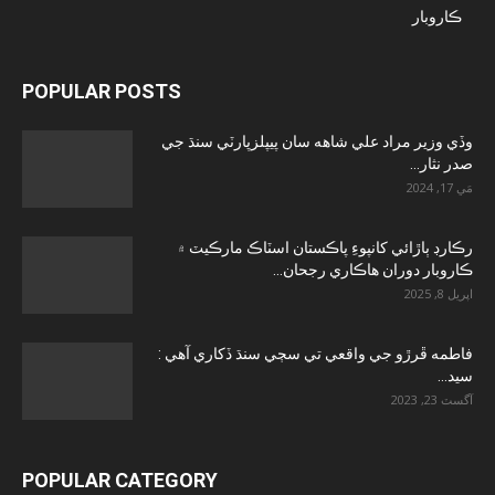
ڪاروبار
POPULAR POSTS
وڏي وزير مراد علي شاهه سان پيپلزپارٽي سنڌ جي
صدر نثار...
مَي 17, 2024
رڪارڊ ٻاڙائي کانپوءِ پاڪستان اسٽاڪ مارڪيٽ ۾
ڪاروبار دوران هاڪاري رجحان...
اپريل 8, 2025
فاطمه ڦرڙو جي واقعي تي سڄي سنڌ ڏکاري آهي :
سيد...
آگسٽ 23, 2023
POPULAR CATEGORY