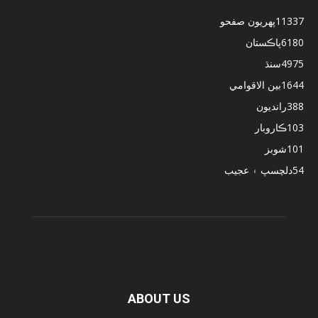
11337
پهريون صفحو
6180
پاڪستان
4975
سنڌ
1644
بين الاقوامي
388
رانديون
103
ڪاروبار
101
شوبز
54
دلچسپ ۽ عجيب
ABOUT US