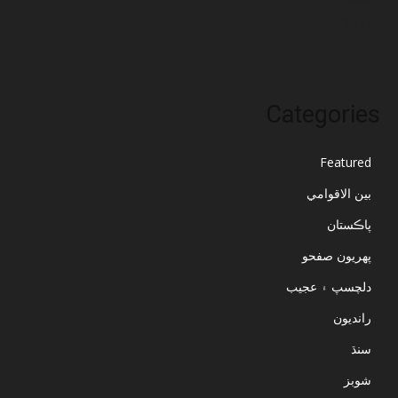
جُولاءِ 2023
Categories
Featured
بين الاقوامي
پاڪستان
پهريون صفحو
دلچسپ ۽ عجيب
رانديون
سنڌ
شوبز