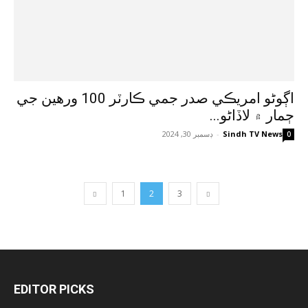
اڳوڻو امريڪي صدر جمي ڪارٽر 100 ورهين جي
ڄمار ۾ لاڏاڻو...
Sindh TV News
-
ڊسمبر 30, 2024
0
1
2
3
EDITOR PICKS