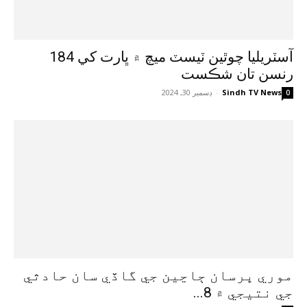
آسٽريليا چوٿين ٽيسٽ ميچ ۾ ڀارت کي 184
رنسن تان شڪست
Sindh TV News
-
ڊسمبر 30, 2024
0
موري ڀرسان ڄاڃين جي گاڏي سان حادثي
جي نتيجي ۾ 8...