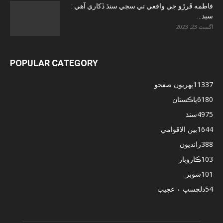
فاطمه ڦرڙو جي واقعي تي سڄي سنڌ ڏکاري آهي :
سيد...
آگسٽ 23, 2023
POPULAR CATEGORY
11337
پهريون صفحو
6180
پاڪستان
4975
سنڌ
1644
بين الاقوامي
388
رانديون
103
ڪاروبار
101
شوبز
54
دلچسپ ۽ عجيب