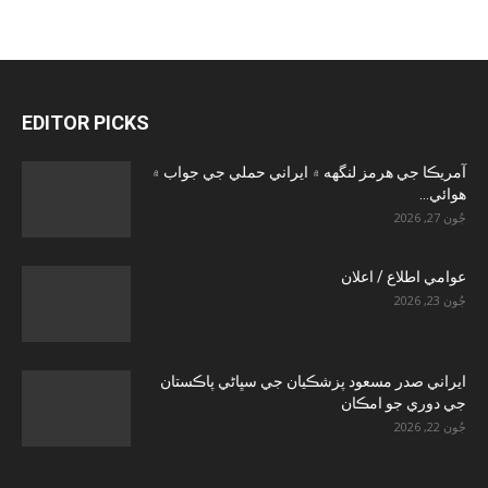
EDITOR PICKS
آمريڪا جي هرمز لنگهه ۾ ايراني حملي جي جواب ۾
هوائي...
جُون 27, 2026
عوامي اطلاع / اعلان
جُون 23, 2026
ايراني صدر مسعود پزشڪيان جي سڀاڻي پاڪستان
جي دوري جو امڪان
جُون 22, 2026