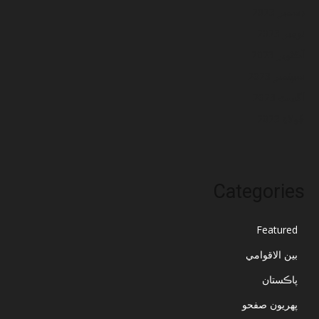
ڊسمبر 2023
نومبر 2023
آڪٽوبر 2023
سيپٽمبر 2023
آگسٽ 2023
جُولاءِ 2023
Categories
Featured
بين الاقوامي
پاڪستان
پهريون صفحو