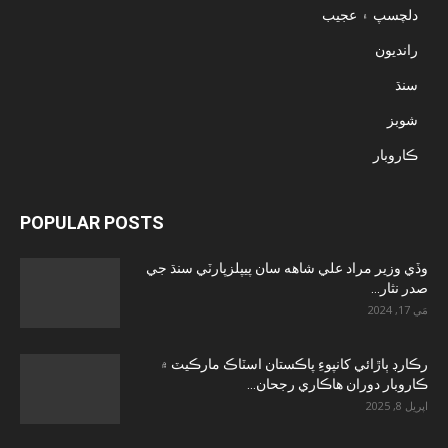
دلچسپ ۽ عجيب
رانديون
سنڌ
شوبز
ڪاروبار
POPULAR POSTS
وڏي وزير مراد علي شاهه سان پيپلزپارٽي سنڌ جي
صدر نثار...
مَي 17, 2024
رڪارڊ ٻاڙائي کانپوءِ پاڪستان اسٽاڪ مارڪيٽ ۾
ڪاروبار دوران هاڪاري رجحان...
اپريل 8, 2025