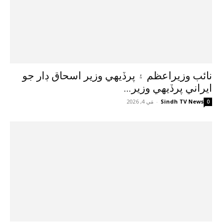
نائب وزيراعظم ۽ پرڏيهي وزير اسحاق ڊار جو
ايراني پرڏيهي وزير...
Sindh TV News
-
مَي 4, 2026
0