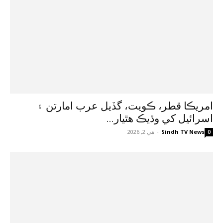
امريڪا قطر، ڪويت، گڏيل عرب امارتن ۽
اسرائيل کي وڌيڪ هٿيار...
Sindh TV News
-
مَي 2, 2026
0