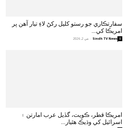
سفارتڪاري جو رستو کليل رکڻ لاءِ تيار آهن پر
امريڪا کي...
Sindh TV News
-
مَي 2, 2026
0
امريڪا قطر، ڪويت، گڏيل عرب امارتن ۽
اسرائيل کي وڌيڪ هٿيار...