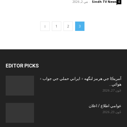
Sindh TV News
-
مَي 2, 2026
0
1
2
3
EDITOR PICKS
آمريڪا جي هرمز لنگهه ۾ ايراني حملي جي جواب ۾
هوائي...
جُون 27, 2026
عوامي اطلاع / اعلان
جُون 23, 2026