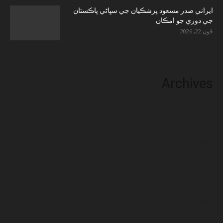
ايراني صدر مسعود پزشڪيان جي سڀاڻي پاڪستان
جي دوري جو امڪان
جُون 22, 2026
Archives
جُون 2026
مَي 2026
جنوري 2026
ڊسمبر 2025
نومبر 2025
آڪٽوبر 2025
سيپٽمبر 2025
آگسٽ 2025