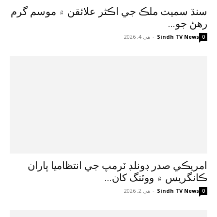
سنڌ سميت ملڪ جي اڪثر علائقن ۾ موسم گرم
رهڻ جو...
Sindh TV News
-
مَي 4, 2026
0
امريڪي صدر ڊونلڊ ٽرمپ جي انتظاميا پاران
ڪانگريس ۾ ووٽنگ کان...
Sindh TV News
-
مَي 2, 2026
0