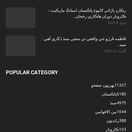
رڪارڊ ٻاڙائي کانپوءِ پاڪستان اسٽاڪ مارڪيٽ ۾
ڪاروبار دوران هاڪاري رجحان...
اپريل 8, 2025
فاطمه ڦرڙو جي واقعي تي سڄي سنڌ ڏکاري آهي :
سيد...
آگسٽ 23, 2023
POPULAR CATEGORY
11337
پهريون صفحو
6180
پاڪستان
4975
سنڌ
1644
بين الاقوامي
388
رانديون
103
ڪاروبار