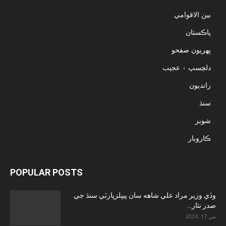
بين الاقوامي
پاڪستان
پهريون صفحو
دلچسپ ۽ عجيب
رانديون
سنڌ
شوبز
ڪاروبار
POPULAR POSTS
وڏي وزير مراد علي شاهه سان پيپلزپارٽي سنڌ جي
صدر نثار...
مَي 17, 2024