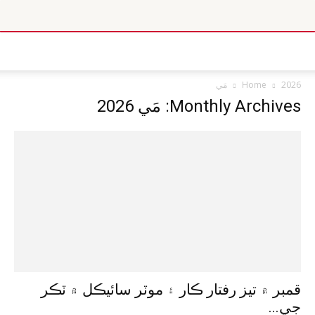
2026
Home
مَي
Monthly Archives: مَي 2026
قمبر ۾ تيز رفتار ڪار ۽ موٽر سائيڪل ۾ ٽڪر
جي...