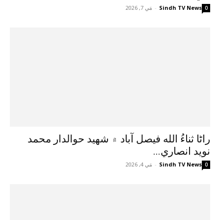
Sindh TV News
-
مَي 7, 2026
0
راڻا ثناءُ الله فيصل آباد ۾ شهيد حوالدار محمد
نويد انصاري...
Sindh TV News
-
مَي 4, 2026
0