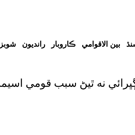
نڌ
بين الاقوامي
ڪاروبار
رانديون
شوبز
اڳڀرائي نه ٿيڻ سبب قومي اسيم