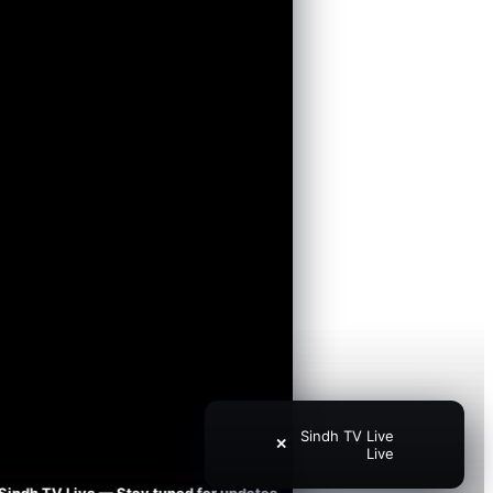
Sindh TV Live
✕
Live
h TV Live — Stay tuned for updates