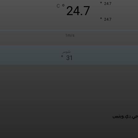
°
24.7
°
C
24.7
°
24.7
1m/s
سُومر
°
31
:جي ڊي وينس