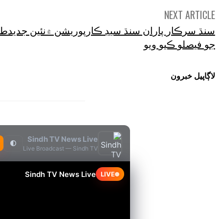
NEXT ARTICLE
سنڌ سرڪار پاران سنڌ سيڊ ڪارپوريشن ۾نئين جديدط
جو فيصلو ڪيو ويو
لاڳاپيل خبرون
Sindh TV News Live
🌓
Live Broadcast — Sindh TV
Sindh TV News Live
LIVE