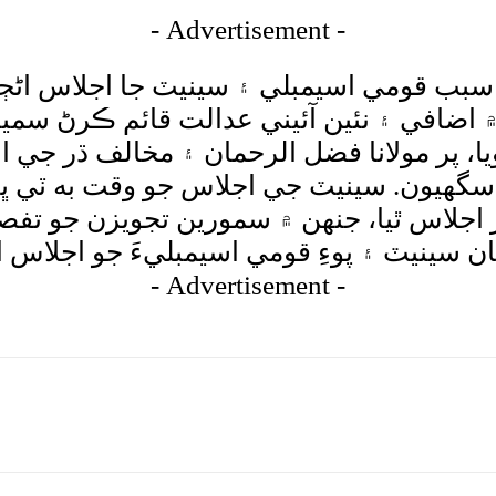
- Advertisement -
ڻ سبب قومي اسيمبلي ۽ سينيٽ جا اجلاس اڻڄاڻ
افي ۽ نئين آئيني عدالت قائم ڪرڻ سميت 
، پر مولانا فضل الرحمان ۽ مخالف ڌر جي ا
 سگهيون. سينيٽ جي اجلاس جو وقت به ٽي ڀير
جلاس ٿيا، جنهن ۾ سمورين تجويزن جو تفصيلي
 سينيٽ ۽ پوءِ قومي اسيمبليءَ جو اجلاس اڻڄ
- Advertisement -
tsApp
Pinterest
X
Facebook
Shar