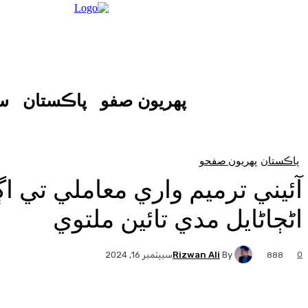
پهريون صفو
پاڪستان
س
پاڪستان
پهريون صفحو
آئيني ترميم واري معاملي تي 
اڻڄاڻايل مدي تائين ملتوي
Rizwan Ali
By
0
سيپٽمبر 16, 2024
888