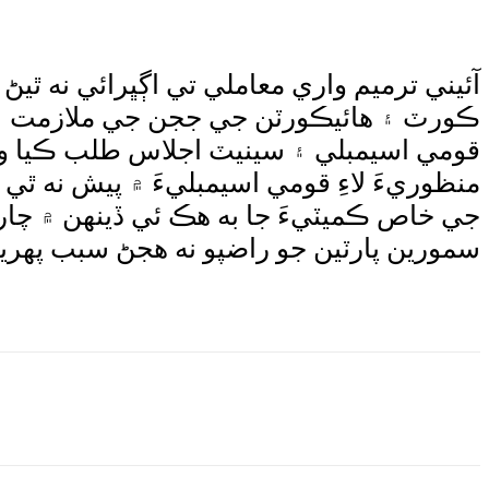
آئيني ترميم واري معاملي تي اڳڀرائي نه ٿي
ڪورٽ ۽ هائيڪورٽن جي ججن جي ملازمت ۾ اض
قومي اسيمبلي ۽ سينيٽ اجلاس طلب ڪيا ويا
منظوريءَ لاءِ قومي اسيمبليءَ ۾ پيش نه ٿي
جي خاص ڪميٽيءَ جا به هڪ ئي ڏينهن ۾ چار ا
سمورين پارٽين جو راضپو نه هجڻ سبب پهريان
e