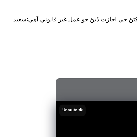
کڻڻ جي اجازت ڏيڻ جو عمل غير قانوني آهي:سعيد
🔊 Unmute