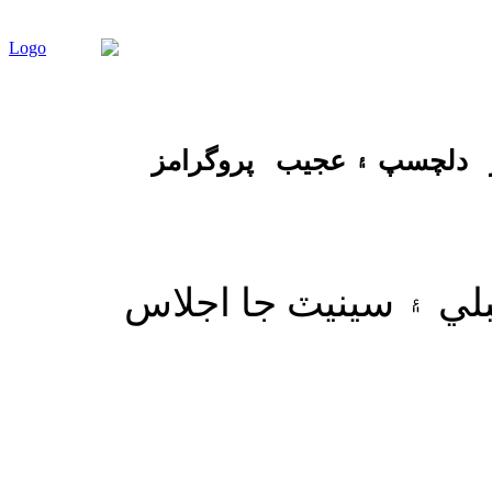
دلچسپ ۽ عجيب
پروگرامز
بلي ۽ سينيٽ جا اجلاس