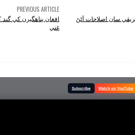
PREVIOUS ARTICLE
ريقي سان اصلاحات آڻڻ
افغان پناهگيرن کي گند 
غني
Subscribe
Watch on YouTube