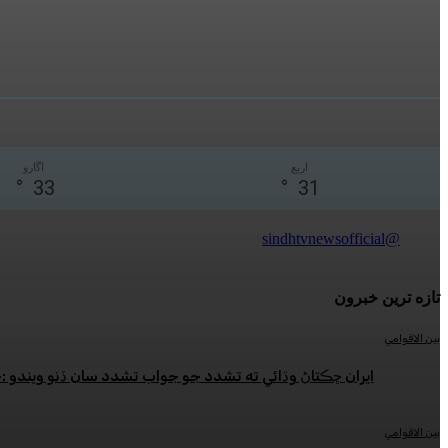
اربع
اڱارو
°
33
°
31
@sindhtvnewsofficial
تازه ترين خبرون
بين الاقوامي
ايران ڇڪتاڻ وڌائي ته تشدد جو جواب تشدد سان ڏنو ويندو 
بين الاقوامي