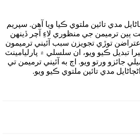
ايل مدي تائين ملتوي ڪيا ويا آهن. سپريم
ٻين ترميمن جي منظوري لاءِ آچر ڏينهن
عتراضن توڙي تجويزن سبب آئيني ترميمون
ا تبديل ڪيو ويو، ان سلسلي ۾ پارليامينٽ
 جائزو ورتو ويو. اڄ به آئيني ترميمن تي
اڻايل مدي تائين ملتوي ڪيو ويو.
Wha