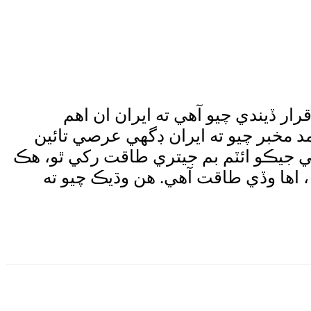
ر ڏيندي چيو آهي ته ايران ان اهم
د مخبر چيو ته ايران ڊگھي عرصي تائين
ي جيڪو ائٽم بم جيتري طاقت رکي ٿو، هڪ
ها وڏي طاقت آهي. هن وڌيڪ چيو ته
Wha