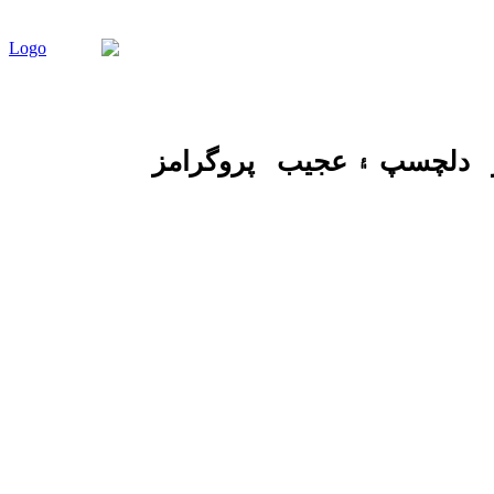
دلچسپ ۽ عجيب
پروگرامز