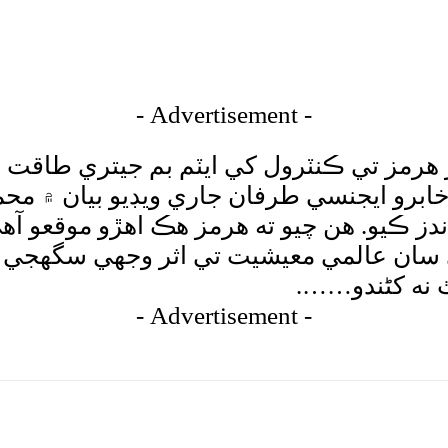
- Advertisement -
هرمز تي ڪنٽرول کي ايٽم بم جيتري طاقت قرا
ابرو ايجنسي طرفان جاري ويڊيو بيان ۾ محم
ز ڪيو. هن چيو ته هرمز هڪ اهڙو موقعو آه
ان عالمي معيشيت تي اثر وجهي سگھجي ، ا
 نه کڻندو…….
- Advertisement -
tsApp
Pinterest
X
Facebook
Shar