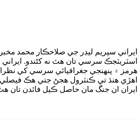
ايراني سپريم ليڊر جي صلاحڪار محمد مخبر 
اسٽريٽجڪ سرسي تان هٿ نه کڻندو. ايراني خ
هرمز ۾ پنهنجي جغرافيائي سرسي کي نظراند
اهڙي هنڌ تي ڪنٽرول هجڻ جتي هڪ فيصلي س
ايران ان جنگ مان حاصل ڪيل فائدن تان هٿ
e