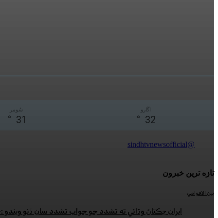
اڱارو
سُومر
°
31
°
32
@sindhtvnewsofficial
تازه ترين خبرون
بين الاقوامي
ايران ڇڪتاڻ وڌائي ته تشدد جو جواب تشدد سان ڏنو ويندو 