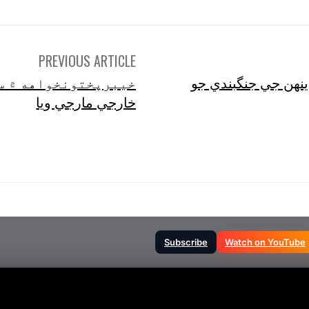
PREVIOUS ARTICLE
ي صدر ڊونلڊ ٽرمپ روس ۽ يوڪرين وچ ۾ 3 ڏينهن جي جنگبندي جو
خارجي مارجي ويا
Subscribe
Watch on YouTube