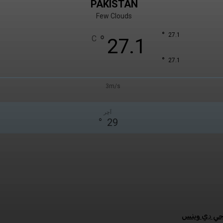
PAKISTAN
Few Clouds
°
27.1
°
C
27.1
°
27.1
3m/s
آچر
°
29
:جي ڊي وينس