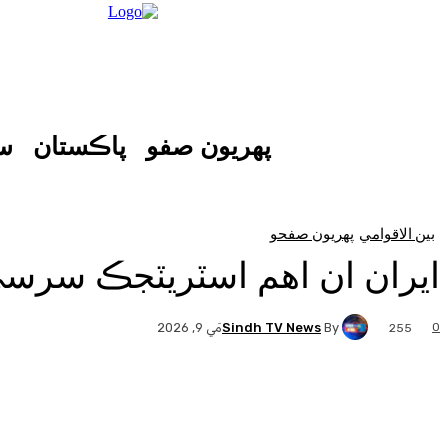
پهريون صفو
پاڪستان
س
بين الاقوامي
پهريون صفحو
ايران ان اهم اسٽريٽجڪ سرسي 
Sindh TV News
By
0
مَي 9, 2026
255