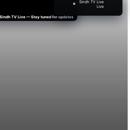
Sindh TV Live
✕
Live
h TV Live — Stay tuned for updates