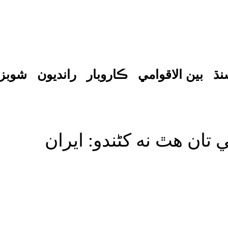
نڌ
بين الاقوامي
ڪاروبار
رانديون
شوبز
تان هٿ نه کڻندو: ايران