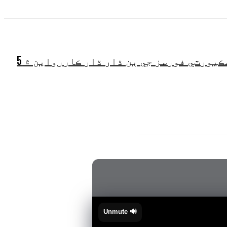
خيبرپختونخواهه ۾ سڪيورٽي فورسز جي ٻن ڌار ڌار ڪاررواين ۾ 5
🔊 Unmute