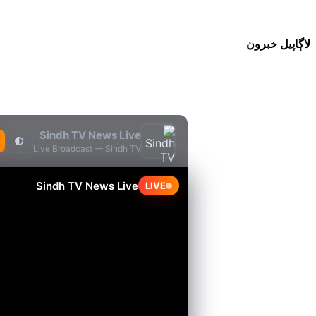
لاڳاپيل خبرون
Sindh TV News Live
🌓
Live Broadcast — Sindh TV
Sindh TV News Live
LIVE