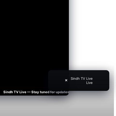
Sindh TV Live
✕
Live
ndh TV Live — Stay tuned for updates