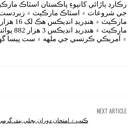
رڪارڊ ٻاڙائي کانپوءِ پاڪستان اسٽاڪ مارڪي
۾ آمريڪي ڪرنسي جي ملهه ۾ ست پيسا گهٽتائي ٿي جنهن کانپوءِ ڊالر 280 رپيا 57 
e
NEXT ARTICLE
ڪنب ۾ امتحان دوران بجلي بند، گرميءَ سبب 2 شا