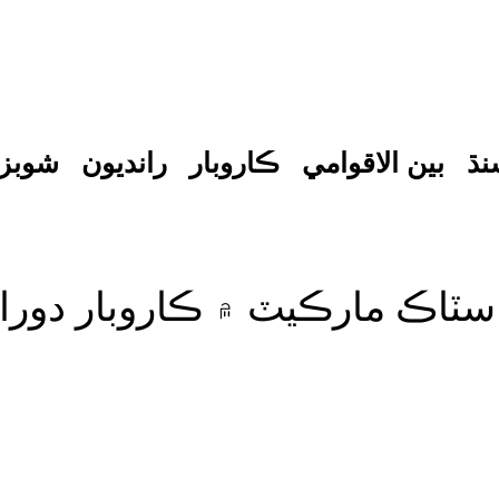
نڌ
بين الاقوامي
ڪاروبار
رانديون
شوبز
 اسٽاڪ مارڪيٽ ۾ ڪاروبار دور