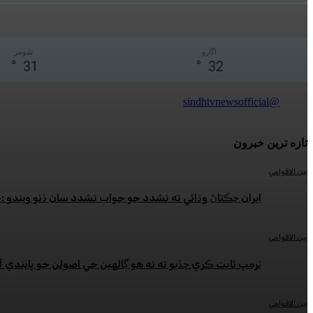
اڱارو
سُومر
°
31
°
32
@sindhtvnewsofficial
تازه ترين خبرون
بين الاقوامي
ايران ڇڪتاڻ وڌائي ته تشدد جو جواب تشدد سان ڏنو ويندو 
بين الاقوامي
ٽرمپ ثابت ڪري ڇڏيو ته نه هو ڳالهين جي اصولن جو پابندي آ
بين الاقوامي