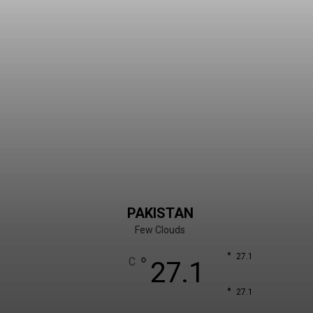
PAKISTAN
Few Clouds
°
27.1
°
C
27.1
°
27.1