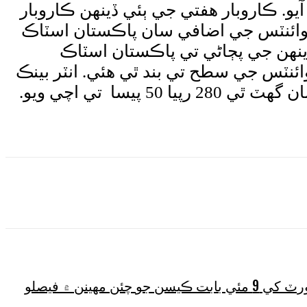
يو. ڪاروبار هفتي جي ٻئي ڏينهن ڪاروبار
 ۾ زبردست تيزي ڏسڻ ۾ آئي. هڪ هزار 600 کان وڌيڪ پوائنٽس جي اضافي سان پاڪستان اسٽاڪ
مر ڏينهن ڪاروباري ڏينهن جي پڄاڻي تي پاڪستان اسٽاڪ
 ۾ هنڊريڊ انڊيڪس 3 هزار 882 پوائنٽس جي گهٽتائي سان هڪ لک 14 هزار 909 پوائنٽس جي سطح تي بند ٿي هئي. انٽر بينڪ
Wha
سپريم ڪورٽ، ٽرائل ڪورٽ کي 9 مئي بابت ڪيسن جو چئن مهينن ۾ فيصلو