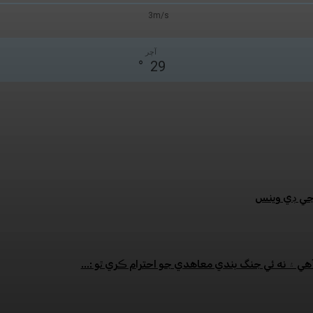
3m/s
آچر
°
29
:جي ڊي وينس
هي ۽ نه ئي جنگ بندي معاهدي جو احترام ڪري ٿو :...