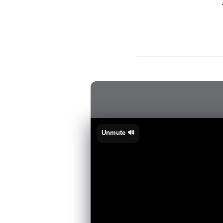
🔊 Unmute