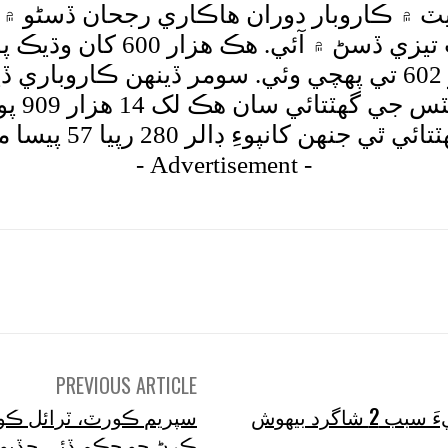
ٽ ۾ ڪاروبار دوران هاڪاري رجحان ڏسڻو ۾ آ
جي شروعات ۾ اسٽاڪ مارڪيٽ
مارڪيٽ ۾ هنڊريڊ انڊيڪس هڪ لک 16 هزار 602 تي پهچي وئي. سو
مارڪيٽ
پيسا مان گهٽ ٿي 280 رپيا 50 پيسا تي اچي ويو.
- Advertisement -
tsApp
Pinterest
X
Facebook
Shar
PREVIOUS ARTICLE
گرد بيهوش
ڪرڻ جو حڪم ڏئي ڇڏيو