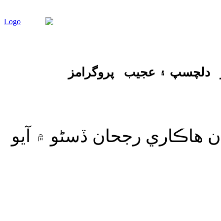
دلچسپ ۽ عجيب
پروگرامز
ان هاڪاري رجحان ڏسڻو ۾ آيو