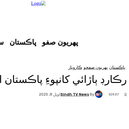
پهريون صفو
پاڪستان
س
پاڪستان
پهريون صفحو
ڪاروبار
رڪارڊ ٻاڙائي کانپوءِ پاڪستان
Sindh TV News
By
0
اپريل 8, 2025
10937