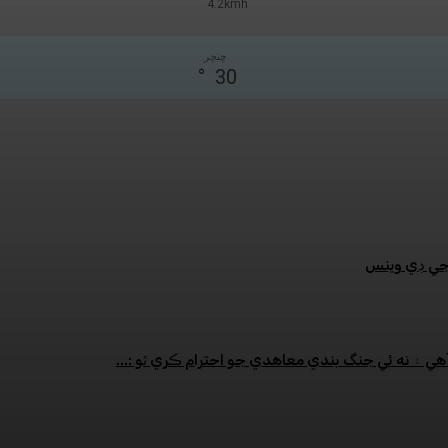
4.2kmh
ڇنڇر
°
30
:جي ڊي وينس
هي ۽ نه ئي جنگ بندي معاهدي جو احترام ڪري ٿو :...