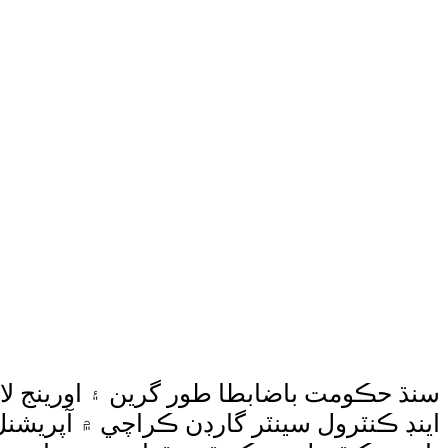
سنڌ حڪومت باضابطا طور گرين ۽ اورينج لا
اينڊ ڪنٽرول سينٽر گارڊن ڪراچي ۾ آپريشن