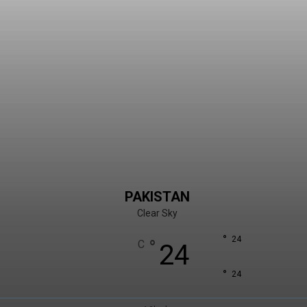
PAKISTAN
Clear Sky
°
24
°
C
24
°
24