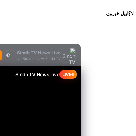
لاڳاپيل خبرون
Sindh TV News Live
🌓
Live Broadcast — Sindh TV
Sindh TV News Live
LIVE