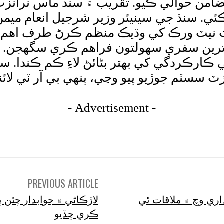
من حوالي ڪيو. تقريب ۾ سنڌ ماس ٽرانزٽ ا
ي. سنڌ جي سينيئر وزير شرجيل انعام ميمڻ 
رٽ نيٽ ورڪ کي وڌيڪ منظم ڪرڻ طرف اه
بهترين سفري سهولتون فراهم ڪري سگهجن. هن
ارڪردگي کي بهتر بڻائڻ لاءِ ڪم ڪندا. سنڌ
 سسٽم جوڙيو پيو وڃي، ٻنهي بي آر ٽي لا
- Advertisement -
PREVIOUS ARTICLE
اري وچ ۾ ملاقات ٿي
لاڙڪاڻي ۾ جوابدار چئن ٻ
ڪري ڇڏيو