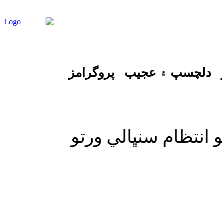
دلچسپ ۽ عجيب
پروگرامز
نتظام سنڀالي ورتو