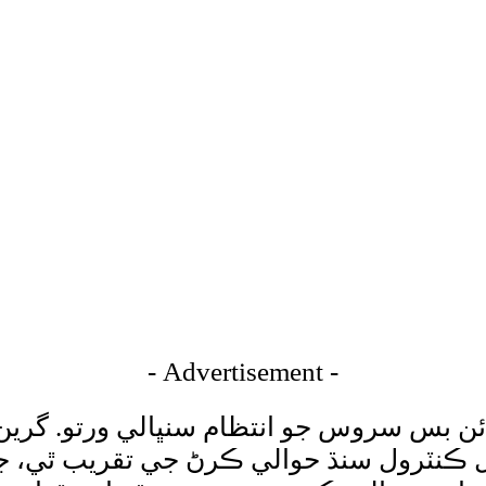
- Advertisement -
ئن بس سروس جو انتظام سنڀالي ورتو. گرين
ل ڪنٽرول سنڌ حوالي ڪرڻ جي تقريب ٿي، جن