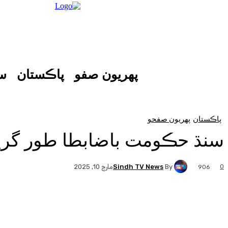
پهريون صفو
پاڪستان
س
پاڪستان
پهريون صفحو
سنڌ حڪومت باضابطا طور گرين
Sindh TV News
By
0
مارچ 10, 2025
906