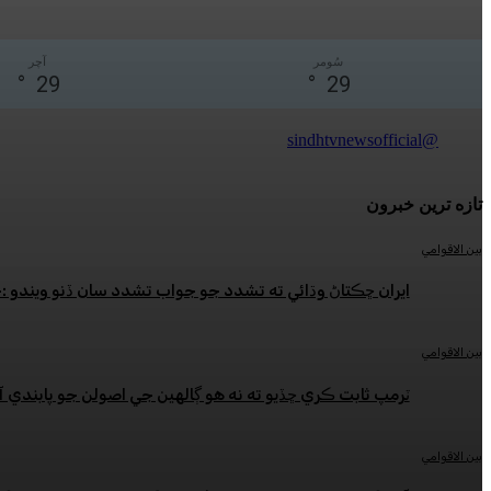
سُومر
آچر
°
29
°
29
@sindhtvnewsofficial
تازه ترين خبرون
بين الاقوامي
ايران ڇڪتاڻ وڌائي ته تشدد جو جواب تشدد سان ڏنو ويندو 
بين الاقوامي
ٽرمپ ثابت ڪري ڇڏيو ته نه هو ڳالهين جي اصولن جو پابندي آ
بين الاقوامي