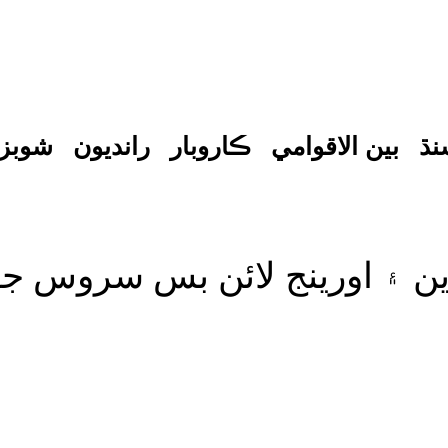
نڌ
بين الاقوامي
ڪاروبار
رانديون
شوبز
 ۽ اورينج لائن بس سروس جو ا