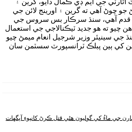
ٿارٽي جي ايم ڊي ڪمال دايو، گرين ۽
جو چوڻ آهي ته گرين ۽ اورينج لائن جي
م قدم آهي، سنڌ سرڪار بس سروس جي
 چيو ته هو جديد ٽيڪنالاجي جي استعمال
 جي سينيئر وزير شرجيل انعام ميمڻ چيو
ئنن کي ٻين پبلڪ ٽرانسپورٽ سسٽمن سان
ارن جي ماءُ کي گوليون هڻي قتل ڪرڻ کانپوءِ آپگهات