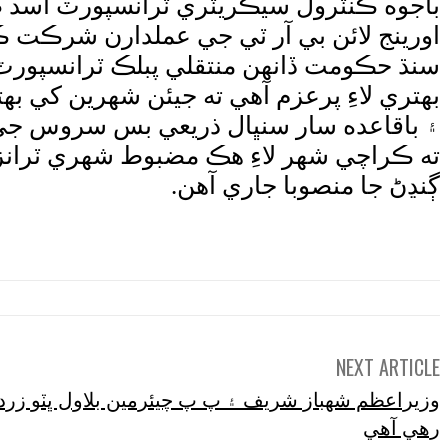
باجوه ڪنٽرول سيڪريٽري ٽرانسپورٽ اسد ضا
اورينج لائن بي آر ٽي جي عملدارن شرڪت ڪئ
سنڌ حڪومت ڏانهن منتقلي پبلڪ ٽرانسپو
بهتري لاءِ پرعزم آهي ته جيئن شهرين کي 
۽ باقاعده سار سنڀال ذريعي بس سروس جي ڪ
ته ڪراچي شهر لاءِ هڪ مضبوط شهري ٽرانزٽ
ڳنڍڻ جا منصوبا جاري آهن.
NEXT ARTICLE
وزيراعظم شهباز شريف ۽ پ پ چيئرمين بلاول ڀٽو زرد
رهي آهي