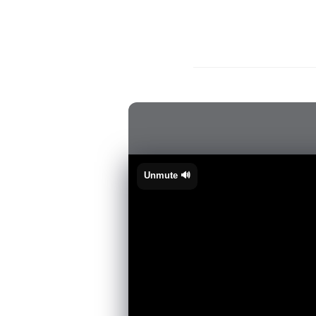
🔊 Unmute