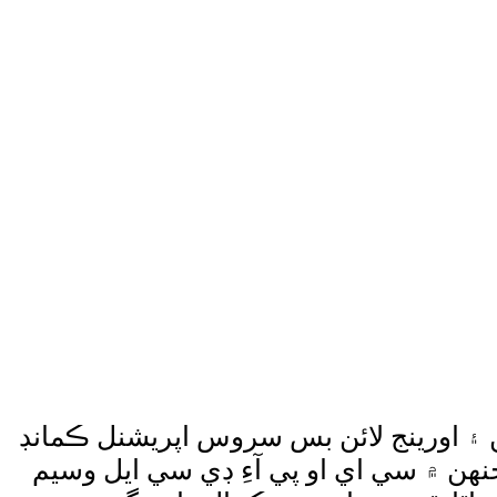
 ۽ اورينج لائن بس سروس اپريشنل ڪمانڊ
هن ۾ سي اي او پي آءِ ڊي سي ايل وسيم