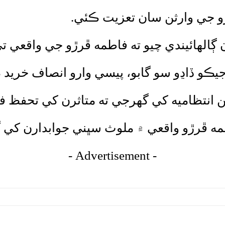
و جي وارثن سان تعزيت ڪئي.
 ڳالهائيندي چيو ته فاطمه ڦرڙو جي واقعي 
 جيڪو ڏاڍو سو گابو، پيسي وارو انصاف خريد 
 انتظاميه کي گھرجي ته متاثرن کي تحفظ 
مه ڦرڙو واقعي ۾ ملوث سڀني جوابدارن کي
- Advertisement -