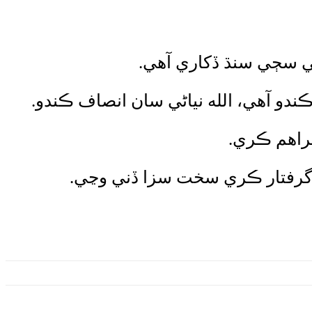
تي سڄي سنڌ ڏکاري آهي.
ڪندو آهي، الله نياڻي سان انصاف ڪندو.
فراهم ڪري.
 گرفتار ڪري سخت سزا ڏني وڃي.