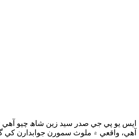
ايس يو پي جي صدر سيد زين شاھ چيو آهي 
آهي، واقعي ۾ ملوث سمورن جوابدارن کي 