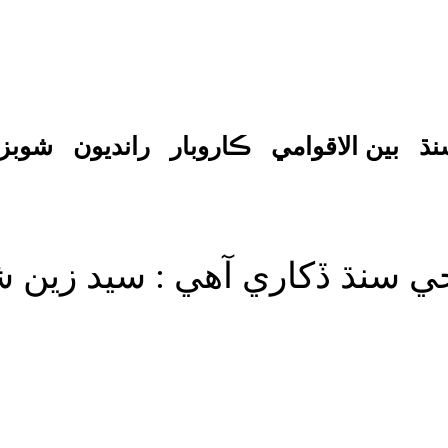
نڌ
بين الاقوامي
ڪاروبار
رانديون
شوبز
 سنڌ ڏکاري آهي : سيد زين ش