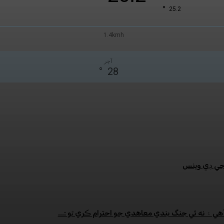
°
25.2
1.4kmh
آچر
°
28
:جي ڊي وينس
هي ۽ نه ئي جنگ بندي معاهدي جو احترام ڪري ٿو :...