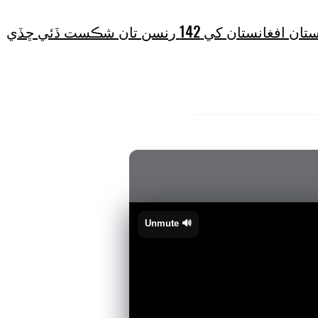
 کي 142 رنسن تان شڪست ڏئي ڇڏي
🔊 Unmute