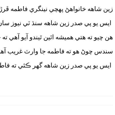
زين شاهه خانواهڻ پھچي نينگري فاطمه ڦرڙ
ايس يو پي صدر زين شاهه سنڌ ٽي نيوز سان
هن چيو ته هتي ھميشه ائين ٿيندو آيو آهي ته
سندس چوڻ هو ته فاطمه جا وارث غريب آھن
ايس يو پي صدر زين شاهه گھر ڪئي ته فاط