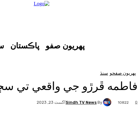
پهريون صفو
پاڪستان
س
پهريون صفحو
سنڌ
فاطمه ڦرڙو جي واقعي تي سڄي
Sindh TV News
By
0
آگسٽ 23, 2023
10822