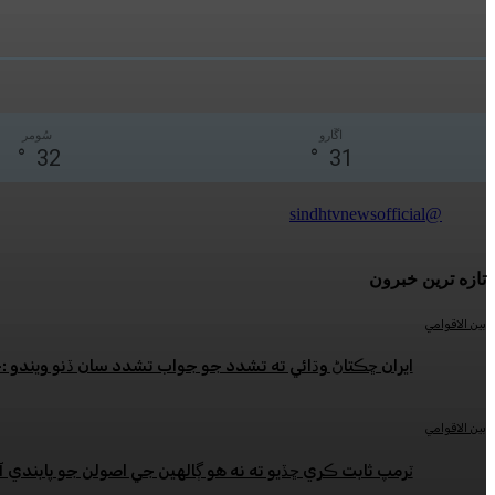
اڱارو
سُومر
°
32
°
31
@sindhtvnewsofficial
تازه ترين خبرون
بين الاقوامي
ايران ڇڪتاڻ وڌائي ته تشدد جو جواب تشدد سان ڏنو ويندو 
بين الاقوامي
ٽرمپ ثابت ڪري ڇڏيو ته نه هو ڳالهين جي اصولن جو پابندي آ