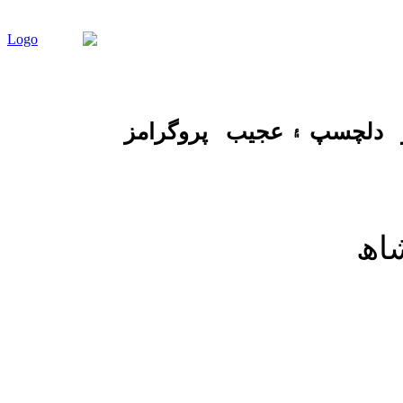
دلچسپ ۽ عجيب
پروگرامز
اھ