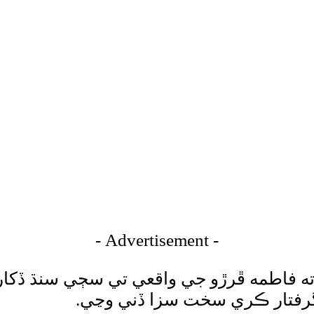
- Advertisement -
ته فاطمه ڦرڙو جي واقعي تي سڄي سنڌ ڏکا
گرفتار ڪري سخت سزا ڏني وڃي.