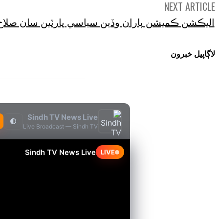
NEXT ARTICLE
اليڪشن ڪميشن پاران وڏين سياسي پارٽين سان صلاح
لاڳاپيل خبرون
Sindh TV News Live
🌓
Live Broadcast — Sindh TV
Sindh TV News Live
LIVE