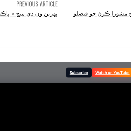
PREVIOUS ARTICLE
 مشورا ڪرڻ جو فيصلو
پهرين ون ڊي ميچ ۾ پاڪستان افغانستان
Subscribe
Watch on YouTube