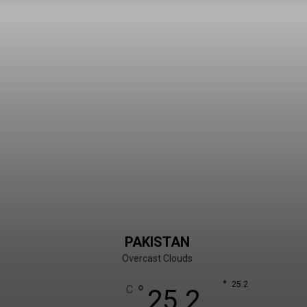
PAKISTAN
Overcast Clouds
°
25.2
°
C
25.2