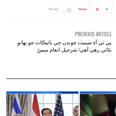
WhatsApp
Pinterest
X
PREVIOUS ARTICLE
پي ٽي آءِ سينيٽ چونڊن جي بائيڪاٽ جو بهانو
بڻائي رهي آهي: شرجيل انعام ميمڻ