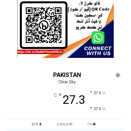
PAKISTAN
Clear Sky
°
27.3
°
C
27.3
°
27.3
42%
3.6m/s
1%