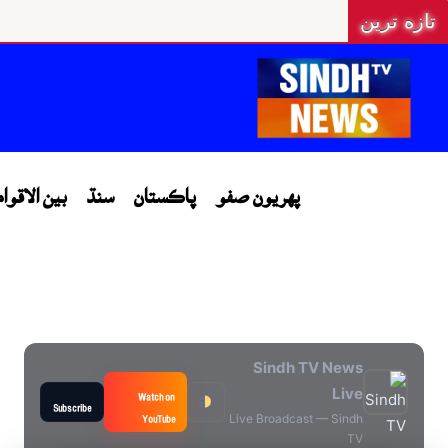
تازه ترين
پهريون صفو
پاڪستان
سنڌ
بين الاقوا
Sindh TV News
Live
Watch on
Subscribe
YouTube
Live Broadcast — Sindh
TV