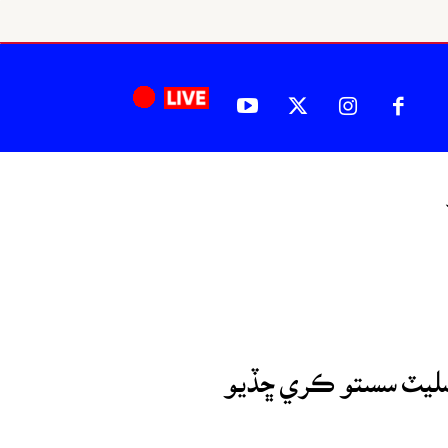
اسليٽ سستو ڪري ڇڏيو