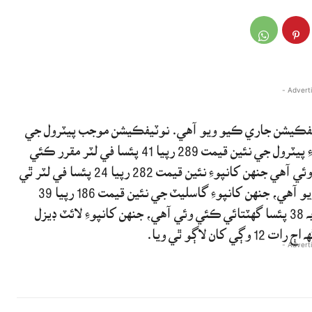
وٽيفڪيشن جاري ڪيو ويو آهي. نوٽيفڪيشن موجب پيٽرول جي
قيمت ۾ 9 رپيا 66 پئسا في لٽر واڌ ڪئي وئي آهي، جنهن کانپوءِ پيٽرول جي نئين قيمت 289 رپيا 41 پئسا في لٽر مقرر ڪئي
وئي آهي. ڊيزل جي اهه ۾ 3 رپيا 32 پئسا في لٽر گهٽتائي ڪئي وئي آهي جنهن کانپوءِ نئين قيمت 282 رپيا 24 پئسا في لٽر ٿي
وئي. ان کان علاوه گاسليٽ 2 رپيا 27 پئسا في لٽر سستو ڪيو ويو آهي، جنهن کانپوءِ گاسليٽ جي نئين قيمت 186 رپيا 39
پئسا في ليٽر مقرر ڪئي وئي آهي. لائٽ ڊيزل آئل جي قيمت ۾ به 38 پئسا گهٽتائي ڪئي وئي آهي، جنهن کانپوءِ لائٽ ڊيزل