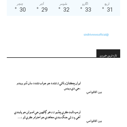
اربع
اڱارو
سُومر
آچر
ڇنڇر
°
30
°
29
°
32
°
33
°
31
@sindhtvnewsofficial
تازه ترين خبرون
ايران ڇڪتاڻ وڌائي ته تشدد جو جواب تشدد سان ڏنو ويندو
:جي ڊي وينس
بين الاقوامي
ٽرمپ ثابت ڪري ڇڏيو ته نه هو ڳالهين جي اصولن جو پابندي
آهي ۽ نه ئي جنگ بندي معاهدي جو احترام ڪري ٿو :...
بين الاقوامي