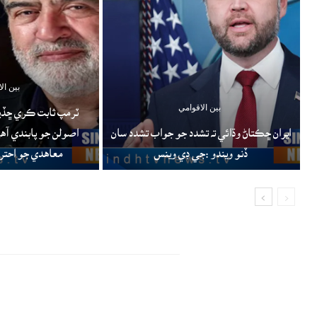
بين ال
بين الاقوامي
ٽرمپ ثابت ڪري ڇڏيو 
ايران ڇڪتاڻ وڌائي ته تشدد جو جواب تشدد سان
اصولن جو پابندي آه
ڏنو ويندو :جي ڊي وينس
معاهدي جو احتر