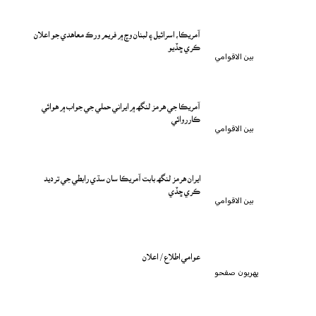
آمريڪا، اسرائيل ۽ لبنان وچ ۾ فريم ورڪ معاهدي جو اعلان
ڪري ڇڏيو
بين الاقوامي
آمريڪا جي هرمز لنگهه ۾ ايراني حملي جي جواب ۾ هوائي
ڪارروائي
بين الاقوامي
ايران هرمز لنگهه بابت آمريڪا سان سڌي رابطي جي ترديد
ڪري ڇڏي
بين الاقوامي
عوامي اطلاع / اعلان
پهريون صفحو