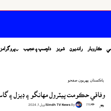
مي
ڪاروبار
رانديون
شوبز
دلچسپ ۽ عجيب
پروگرامز
پاڪستان
پهريون صفحو
وفاقي حڪومت پيٽرول مهانگو ۽ ڊيزل ۽ گ
Sindh TV News
By
775
اپريل 1, 2024
0