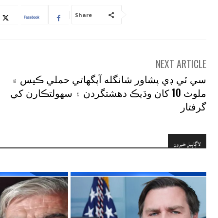
Share
Facebook
NEXT ARTICLE
سي ٽي ڊي پشاور شانگله آپگهاتي حملي ڪيس ۾
ملوث 10 کان وڌيڪ دهشتگردن ۽ سهولتڪارن کي
گرفتار
لاڳاپيل خبرون