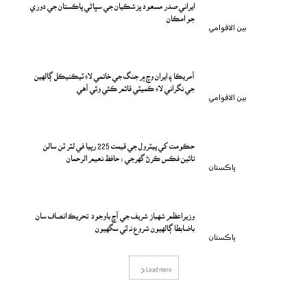
ايراني صدر مسعود پزشڪيان جي سڀاڻي پاڪستان جي دوري
جو امڪان
بين الاقوامي
آمريڪا ۽ ايران وچ ۾ جنگ جي خاتمي لاءِ ٽيڪنيڪل ڳالهين
جي نگراني لاءِ ڪميٽي قائم ڪئي وئي آهي
بين الاقوامي
حڪومت کي پيٽرول جي قيمت 225 رپيا في لٽر ٽن سالن
تائين فڪس ڪرڻ گهرجي : حافظ نعيم الرحمان
پاڪستان
وزيراعظم شهباز شريف جي آڇ باوجود تحريڪ انصاف سان
باضابطا ڳالهيون شروع نه ٿي سگهيون
پاڪستان
Load more