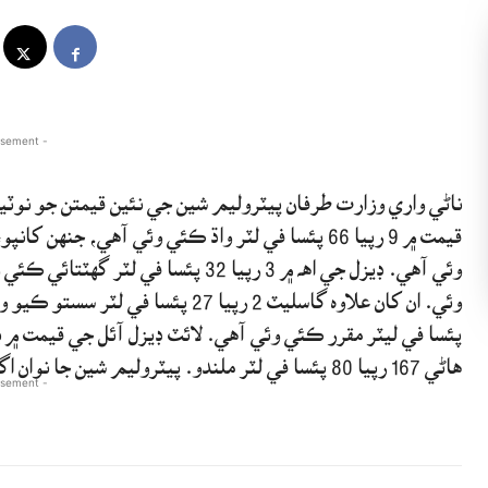
- Advertisement -
ناڻي واري وزارت طرفان پيٽروليم شين جي نئين قيمتن جو ن
هاڻي 167 رپيا 80 پئسا في لٽر ملندو. پيٽروليم شين جا نوان اگهه اڄ رات 12 وڳي کان لاڳو ٿي ويا.
- Advertisement -