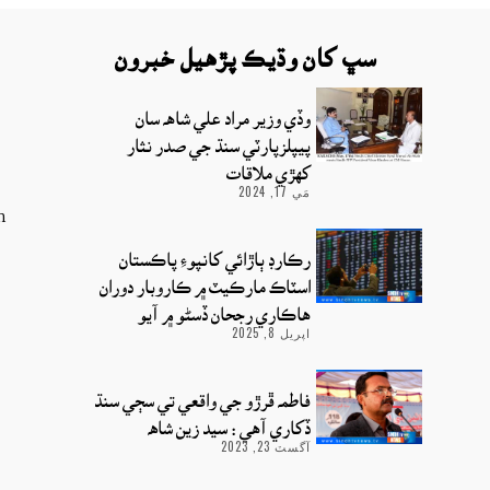
سڀ کان وڌيڪ پڙهيل خبرون
وڏي وزير مراد علي شاهه سان
پيپلزپارٽي سنڌ جي صدر نثار
کهڙي ملاقات
مَي 17, 2024
m
رڪارڊ ٻاڙائي کانپوءِ پاڪستان
اسٽاڪ مارڪيٽ ۾ ڪاروبار دوران
هاڪاري رجحان ڏسڻو ۾ آيو
اپريل 8, 2025
فاطمه ڦرڙو جي واقعي تي سڄي سنڌ
ڏکاري آهي : سيد زين شاھ
آگسٽ 23, 2023