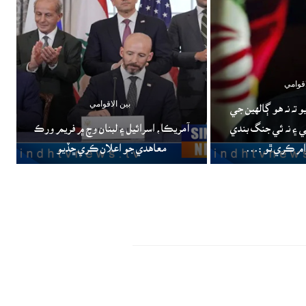
اقوامي
بين الاقوامي
ته نه هو ڳالهين جي
ي ۽ نه ئي جنگ بندي
آمريڪا، اسرائيل ۽ لبنان وچ ۾ فريم ورڪ
ام ڪري ٿو :...
معاهدي جو اعلان ڪري ڇڏيو