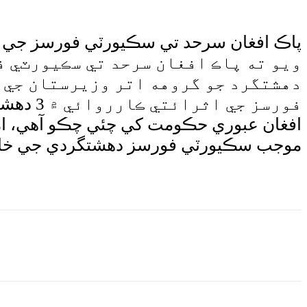
ويو ته پاڪ افغان سرحد تي سڪيورٽي ف
دهشتگرد جو گروهه اتر وزيرستان جي عل
فورسز ج
افغان عبوري حڪومت کي چئي چڪو آهي، اميد
موجب سڪيورٽي فورسز دهشتگردي جي خاتمي
e