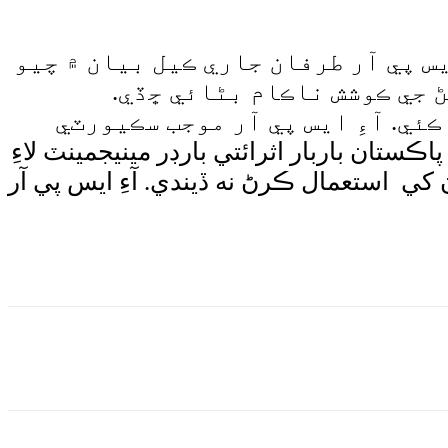
 3 دهشتگرد مارجي ويا. آءِ ايس پي آر طرفان جاري ڪيل بيان ۾ چيو
 جي ڪوشش ناڪام بڻائي ڇڏي.
ئي. آءِ ايس پي آر موجب سڪيورٽي
مان چيو ته پاڪستان باربار اثرائتي بارڊر مينيجمينٽ لاءِ
ي استعمال ڪرڻ نه ڏيندي. آءِ ايس پي آر
Wha