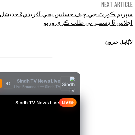
NEXT ARTICLE
سپريم ڪورٽ جي چيف جسٽس يحيٰ آفريديءَ جڊيشل
اجلاس 6 ڊسمبر تي طلب ڪري ورتو
لاڳاپيل خبرون
Sindh TV News Live
🌓
Live Broadcast — Sindh TV
Sindh TV News Live
LIVE