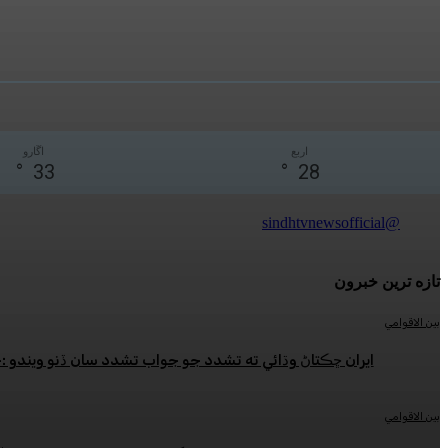
اربع
اڱارو
°
33
°
28
@sindhtvnewsofficial
تازه ترين خبرون
بين الاقوامي
ايران ڇڪتاڻ وڌائي ته تشدد جو جواب تشدد سان ڏنو ويندو 
بين الاقوامي