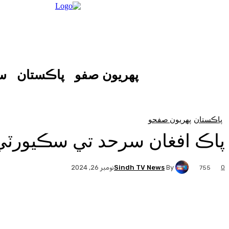
پهريون صفو
پاڪستان
س
پاڪستان
پهريون صفحو
پاڪ افغان سرحد تي سڪيورٽي فورسز جي 
Sindh TV News
By
0
نومبر 26, 2024
755