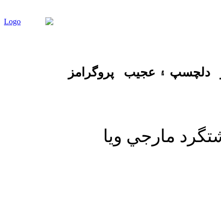
دلچسپ ۽ عجيب
پروگرامز