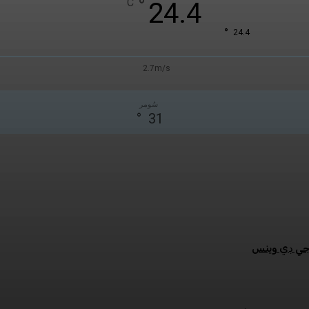
°
C
24.4
°
24.4
2.7m/s
سُومر
°
31
:جي ڊي وينس