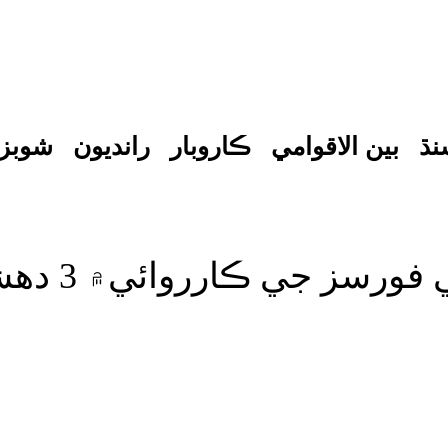
نڌ
بين الاقوامي
ڪاروبار
رانديون
شوبز
ڪارروائي۾ 3 دهشتگرد مارجي ويا