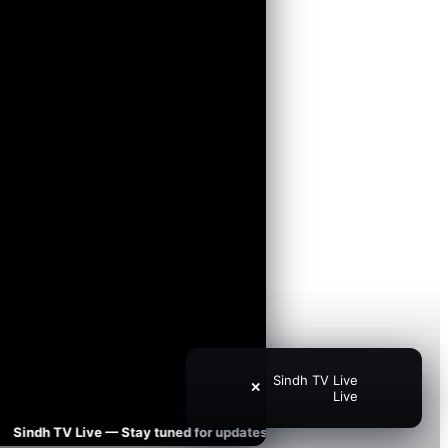
Sindh TV Live
✕
Live
ndh TV Live — Stay tuned for updates