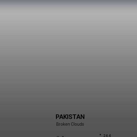
PAKISTAN
Broken Clouds
°
24.4