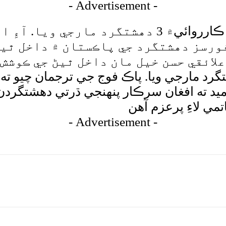
- Advertisement -
پاڪ افغان سرحد تي سڪيورٽي فورسز جي ڪارروائي۾
ورسز دهشتگرد جي پاڪستان ۾ داخل ٿيڻ
ائقي حسن خيل مان داخل ٿيڻ جي ڪوشش ڪ
ي اثرائتي ڪارروائي ۾ 3 دهشتگرد مارجي ويا. پاڪ فوج جي ترج
 ته افغان سرڪار پنهنجي ڌرتي دهشتگردن ک
 لاءِ پرعزم آهن
- Advertisement -
tsApp
Pinterest
X
Facebook
Shar