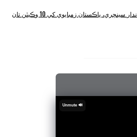
ٻي ون ڊي: صائم جي شاندار سينچري، پاڪستان زمبابوي کي 10 وڪيٽن تان
🔊 Unmute