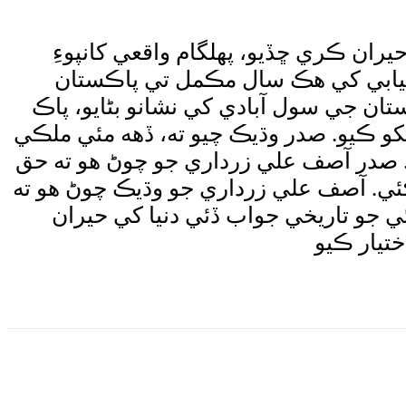
ران ڪري ڇڏيو، پهلگام واقعي کانپوءِ
ميابي کي هڪ سال مڪمل تي پاڪستان
ان جي سول آبادي کي نشانو بڻايو، پاڪ
 وائکو ڪيو. صدر وڌيڪ چيو ته، ڏهه مئي ملڪي
 صدر آصف علي زرداري جو چوڻ هو ته حق
ڪئي. آصف علي زرداري جو وڌيڪ چوڻ هو ته
 جو تاريخي جواب ڏئي دنيا کي حيران
تيار ڪيو
Wha