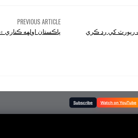
PREVIOUS ARTICLE
ت رپورٽ کي رد ڪري
پاڪستان اولهه ڪناري ۾
Subscribe
Watch on YouTube