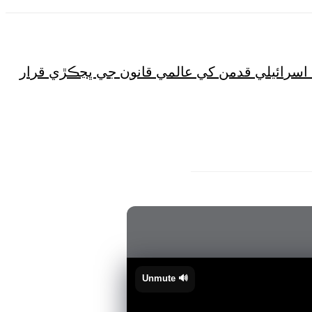
 اسرائيلي قدمن کي عالمي قانون جي ڀڃڪڙي قرار
🔊 Unmute