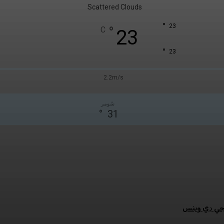
Scattered Clouds
°
23
°
C
23
°
23
2.2m/s
سُومر
°
31
:جي ڊي وينس