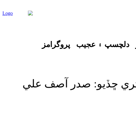
دلچسپ ۽ عجيب
پروگرامز
 ڪري ڇڏيو: صدر آصف علي