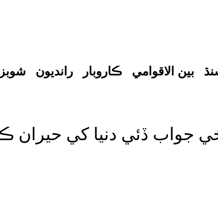
نڌ
بين الاقوامي
ڪاروبار
رانديون
شوبز
يخي جواب ڏئي دنيا کي حيران