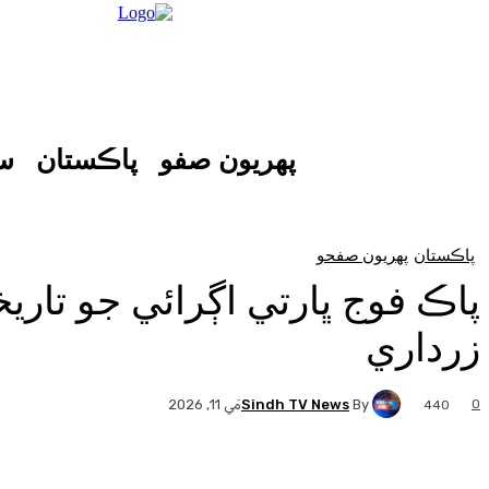
پهريون صفو
پاڪستان
س
پاڪستان
پهريون صفحو
پاڪ فوج ڀارتي اڳرائي جو تار
زرداري
Sindh TV News
By
0
مَي 11, 2026
440