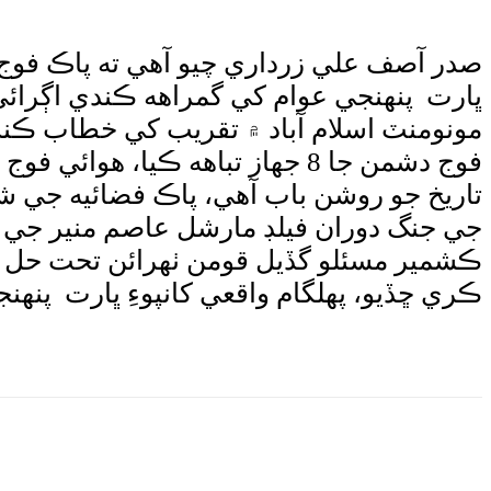
صدر آصف علي زرداري چيو آهي ته پاڪ فوج ڀا
ڀارت پنهنجي عوام کي گمراهه ڪندي اڳرائ
مونومنٽ اسلام آباد ۾ تقريب کي خطاب ڪند
فوج دشمن جا 8 جهاز تباهه ڪيا
تاريخ جو روشن باب آهي، پاڪ فضائيه جي 
جي جنگ دوران فيلڊ مارشل عاصم منير جي ق
ڪشمير مسئلو گڏيل قومن ٺهرائن تحت حل ٿيڻ
ڪري ڇڏيو، پهلگام واقعي کانپوءِ ڀارت پنهن
e