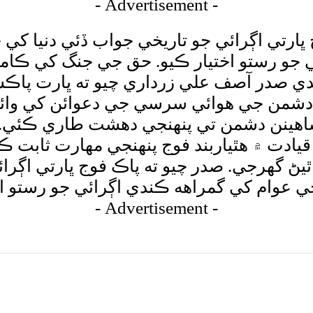
- Advertisement -
رتي اڳرائي جو تاريخي جواب ڏئي دنيا کي حي
ي جو رستو اختيار ڪيو. حق جي جنگ کي ڪا
ي صدر آصف علي زرداري چيو ته ڀارت پاڪست
، هوائي فوج دشمن جي هوائي سرسي جي دعوائن کي
شاهينن دشمن تي پنهنجي دهشت طاري ڪئي.
يادت ۾ هٿياربند فوج پنهنجي مهارت ثابت 
 گهرجي. صدر چيو ته پاڪ فوج ڀارتي اڳرائي
جي عوام کي گمراهه ڪندي اڳرائي جو رستو اخ
- Advertisement -
tsApp
Pinterest
X
Facebook
Shar