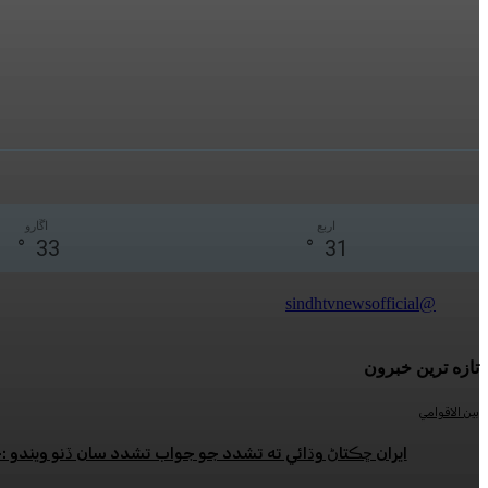
اربع
اڱارو
°
33
°
31
@sindhtvnewsofficial
تازه ترين خبرون
بين الاقوامي
ايران ڇڪتاڻ وڌائي ته تشدد جو جواب تشدد سان ڏنو ويندو 