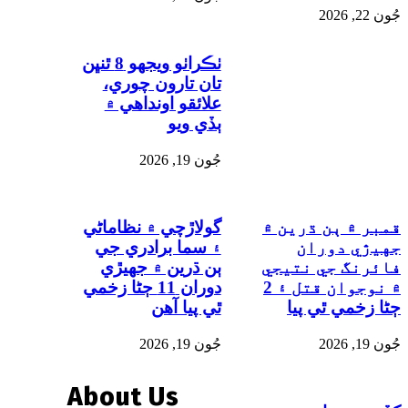
ٺڪراٺو ويجهو 8 ٿنڀن
تان تارون چوري،
علائقو اونداهي ۾
ٻڏي ويو
جُون 19, 2026
۾ ٻن ڌرين ۾
گولاڙچي ۾ نظاماڻي
 دوران
۽ سما برادري جي
گ جي نتيجي
ٻن ڌرين ۾ جهيڙي
۾ نوجوان قتل ۽ 2
دوران 11 ڄڻا زخمي
مي ٿي پيا
ٿي پيا آهن
جُون 19, 2026
About Us