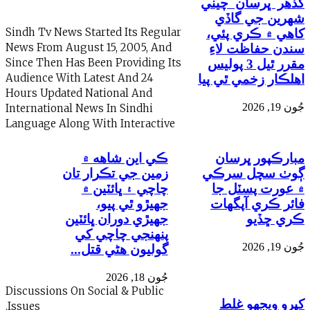
ڀرسان چيني
 جي گاڏي
Sindh Tv News Started Its Regular
۾ ڪري پئي،
News From August 15, 2005, And
حفاظت لاءِ
Since Then Has Been Providing Its
مقرر ٿيل 3 پوليس
Audience With Latest And 24
 زخمي ٿي پيا
Hours Updated National And
International News In Sindhi
Language Along With Interactive
پور ڀرسان
ڪي اين شاهه ۾
سچل سرڪي
زمين جي تڪرار تان
ت پسٽل جا
چاچي ۽ ڀائٽين ۾
ڪري آپگهات
جهيڙو ٿي پيو،
ڏيو
جهيڙي دوران ڀائٽين
پنهنجي چاچي کي
گوليون هڻي قتل...
جُون 18, 2026
Discussions On Social & Public
يجهو غلط
Issues.