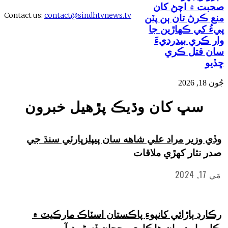
۾ اچڻ کان
Contact us:
contact@sindhtvnews.tv
ڻ تان ٻن پٽن
ي ڪهاڙين جا
ي بيدرديءَ
تل ڪري
ڀ کان وڌيڪ پڙهيل خبرون
زير مراد علي شاهه سان پيپلزپارٽي سنڌ جي
ثار کهڙي ملاقات
 ٻاڙائي کانپوءِ پاڪستان اسٽاڪ مارڪيٽ ۾
ار دوران هاڪاري رجحان ڏسڻو ۾ آيو