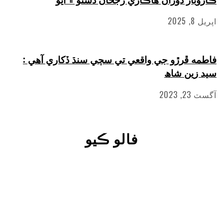
 ڦرڙو جي واقعي تي سڄي سنڌ ڏکاري آهي :
ين شاھ
20
فالو ڪيو