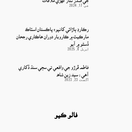
مَي 17, 2024
رڪارڊ ٻاڙائي کانپوءِ پاڪستان اسٽاڪ
مارڪيٽ ۾ ڪاروبار دوران هاڪاري رجحان
ڏسڻو ۾ آيو
اپريل 8, 2025
فاطمه ڦرڙو جي واقعي تي سڄي سنڌ ڏکاري
آهي : سيد زين شاھ
آگسٽ 23, 2023
فالو ڪيو