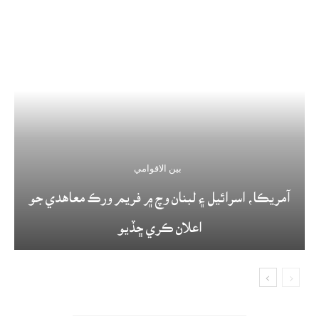
بين الاقوامي
آمريڪا، اسرائيل ۽ لبنان وچ ۾ فريم ورڪ معاهدي جو
اعلان ڪري ڇڏيو