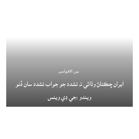
بين الاقوامي
ايران ڇڪتاڻ وڌائي ته تشدد جو جواب تشدد سان ڏنو
ويندو :جي ڊي وينس