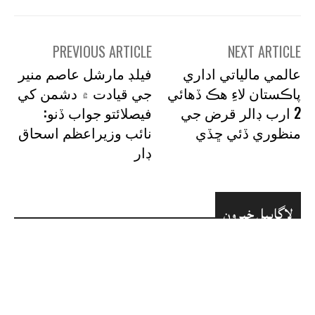
PREVIOUS ARTICLE
NEXT ARTICLE
عالمي مالياتي اداري
فيلڊ مارشل عاصم منير
پاڪستان لاءِ هڪ ڏهائي
جي قيادت ۾ دشمن کي
2 ارب ڊالر قرض جي
فيصلائتو جواب ڏنو:
منظوري ڏئي ڇڏي
نائب وزيراعظم اسحاق
ڊار
لاڳاپيل خبرون