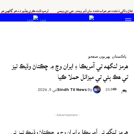
ائي ته تشدد جو جواب تشدد سان ڏنو ويندو :جي ڊي وينس
ٽرمپ ثابت ڪري ڇڏيو ته نه هو ڳالهين جي اصولن 
پاڪستان
پهريون صفحو
هرمز لنگهه تي آمريڪا ۽ ايران وچ ۾ ڇڪتاڻ وڌيڪ تيز
تي هڪ ٻئي تي ميزائل حملا ڪيا
Sindh TV News
By
253
مَي 9, 2026
0
- Advertisement -
هرمز لنگهه تي آمريڪا ۽ ايران وچ ۾ ڇڪتاڻ وڌيڪ تيز تي