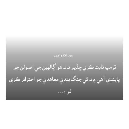
بين الاقوامي
ٽرمپ ثابت ڪري ڇڏيو ته نه هو ڳالهين جي اصولن جو
پابندي آهي ۽ نه ئي جنگ بندي معاهدي جو احترام ڪري
ٿو :...