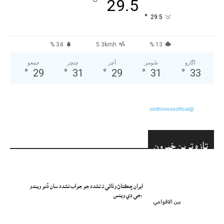
°
29.5
°
29.5
34 %
5.3kmh
13 %
اڱارو
سُومر
آچر
ڇنڇر
جمعو
°
29
°
31
°
29
°
31
°
33
@sindhtvnewsofficial
تازه ترين خبرون
ايران ڇڪتاڻ وڌائي ته تشدد جو جواب تشدد سان ڏنو ويندو
:جي ڊي وينس
بين الاقوامي