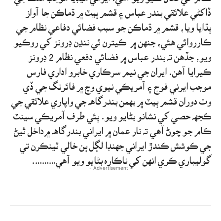
ڏاکڻي علائقي بندر عباس ۽ قشم ٻيٽ ۾ ڌماڪن جا آواز
ٻڌايا ويا، قشم ۾ ڌماڪن جو سبب فضائي دفاعي نظام جي
ڪارروائي هئي، جنهن ۾ ڪيترن ئي ننڍن ڊرونز کي روڪيو
ويو، جڏهن ته بندر عباس ۾ فضائي دفعي نظام 2 ڊرونز
ڪيرايا آهن. ايران جي نيم سرڪاري خابرو اداري فارس
موجب ايرني فوج ۽ آمريڪي نيوي وچ ۾ فائرنگ جي ڏي
وٺ دوران قشم ٻيٽ ۾ بهمن بندرگاهه جي واپاري علائقي جي
ڪجهه حصي کي نشانو بڻايو ويو. ٻئي طرف آمريڪي سينٽ
ڪام جو چوڻ آهي ته نار عمان ۾ ايراني بندرگاهه ۾داخل ٿيڻ
جي ڪوشش ڪندڙ ايراني جهنڊا لڳل ٻن خالي ٽينڪرن تي
گوليباري ڪري انهن کي ناڪاره بڻايو ويو آهي……….
- Advertisement -