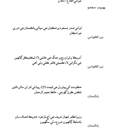
پهريون صفحو
ايراني صدر مسعود پزشڪيان جي سڀاڻي پاڪستان جي دوري
جو امڪان
بين الاقوامي
آمريڪا ۽ ايران وچ ۾ جنگ جي خاتمي لاءِ ٽيڪنيڪل ڳالهين
جي نگراني لاءِ ڪميٽي قائم ڪئي وئي آهي
بين الاقوامي
حڪومت کي پيٽرول جي قيمت 225 رپيا في لٽر ٽن سالن تائين
فڪس ڪرڻ گهرجي : حافظ نعيم الرحمان
پاڪستان
وزيراعظم شهباز شريف جي آڇ باوجود تحريڪ انصاف سان
باضابطا ڳالهيون شروع نه ٿي سگهيون
پاڪستان