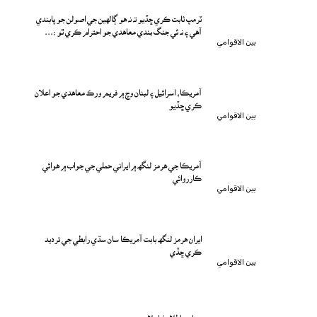
ٽرمپ ثابت ڪري ڇڏيو ته نه هو ڳالهين جي اصولن جو پابندي
آهي ۽ نه ئي جنگ بندي معاهدي جو احترام ڪري ٿو :...
بين الاقوامي
آمريڪا، اسرائيل ۽ لبنان وچ ۾ فريم ورڪ معاهدي جو اعلان
ڪري ڇڏيو
بين الاقوامي
آمريڪا جي هرمز لنگهه ۾ ايراني حملي جي جواب ۾ هوائي
ڪارروائي
بين الاقوامي
ايران هرمز لنگهه بابت آمريڪا سان سڌي رابطي جي ترديد
ڪري ڇڏي
بين الاقوامي
عوامي اطلاع / اعلان