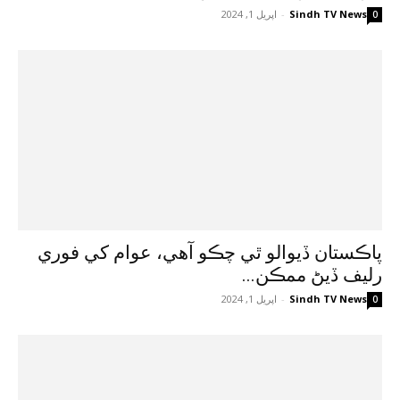
Sindh TV News
-
اپريل 1, 2024
0
پاڪستان ڏيوالو ٿي چڪو آهي، عوام کي فوري
رليف ڏيڻ ممڪن...
Sindh TV News
-
اپريل 1, 2024
0