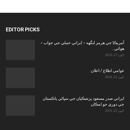
EDITOR PICKS
آمريڪا جي هرمز لنگهه ۾ ايراني حملي جي جواب ۾
هوائي...
جُون 27, 2026
عوامي اطلاع / اعلان
جُون 23, 2026
ايراني صدر مسعود پزشڪيان جي سڀاڻي پاڪستان
جي دوري جو امڪان
جُون 22, 2026