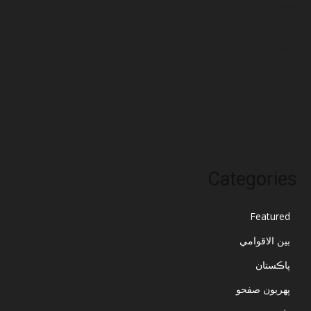
ڊسمبر 2023
نومبر 2023
آڪٽوبر 2023
سيپٽمبر 2023
آگسٽ 2023
جُولاءِ 2023
Categories
Featured
بين الاقوامي
پاڪستان
پهريون صفحو