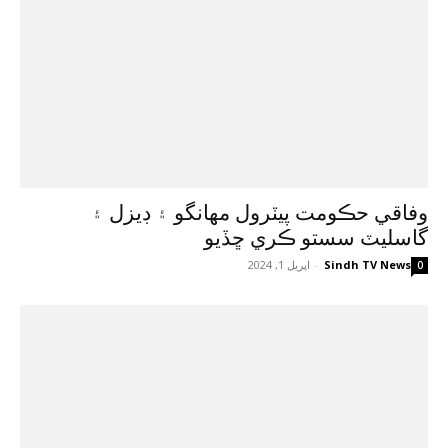
وفاقي حڪومت پيٽرول مهانگو ۽ ڊيزل ۽
گاسليٽ سستو ڪري ڇڏيو
Sindh TV News
-
اپريل 1, 2024
0