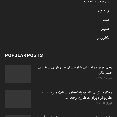
دلچسپ ۽ عجيب
رانديون
سنڌ
شوبز
ڪاروبار
POPULAR POSTS
وڏي وزير مراد علي شاهه سان پيپلزپارٽي سنڌ جي
صدر نثار...
مَي 17, 2024
رڪارڊ ٻاڙائي کانپوءِ پاڪستان اسٽاڪ مارڪيٽ ۾
ڪاروبار دوران هاڪاري رجحان...
اپريل 8, 2025