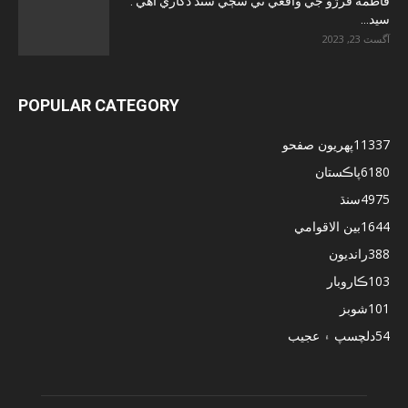
فاطمه ڦرڙو جي واقعي تي سڄي سنڌ ڏکاري آهي :
سيد...
آگسٽ 23, 2023
POPULAR CATEGORY
11337
پهريون صفحو
6180
پاڪستان
4975
سنڌ
1644
بين الاقوامي
388
رانديون
103
ڪاروبار
101
شوبز
54
دلچسپ ۽ عجيب