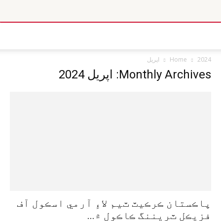
2024
Home
اپريل
Monthly Archives: اپريل 2024
پاڪستان ڪرڪيٽ ٽيم لاءِ آرمي اسڪول آف
فزيڪل ٽريننگ ڪاڪول ۾...