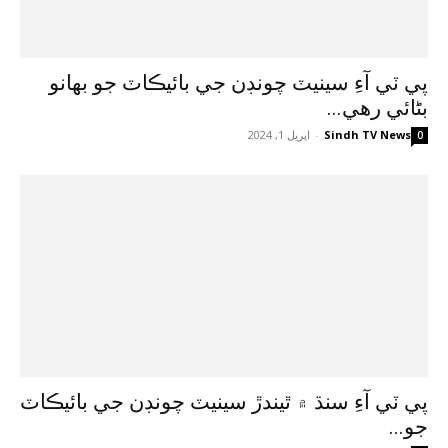
پي ٽي آءِ سينيٽ چونڊن جي بائيڪاٽ جو بهانو
بڻائي رهي...
Sindh TV News
-
اپريل 1, 2024
0
پي ٽي آءِ سنڌ ۾ ٿيندڙ سينيٽ چونڊن جي بائيڪاٽ
جو...