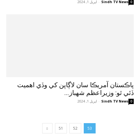
Sindh TV News
-
اپريل 1, 2024
0
پاڪستان آمريڪا سان لاڳاپن کي وڏي اهميت
ڏئي ٿو: وزيراعظم شهباز...
Sindh TV News
-
اپريل 1, 2024
0
51
52
53