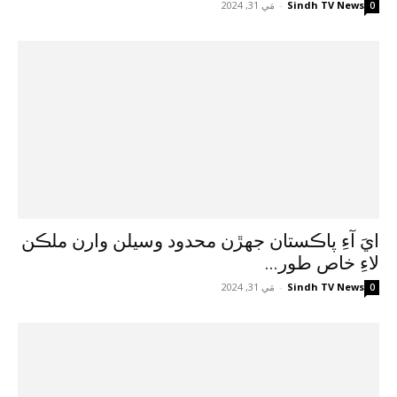
Sindh TV News
-
مَي 31, 2024
0
ايَ آءِ پاڪستان جهڙن محدود وسيلن وارن ملڪن
لاءِ خاص طور...
Sindh TV News
-
مَي 31, 2024
0