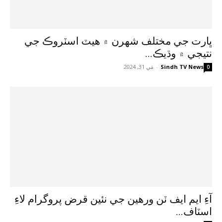
ڀارت جي مختلف شهرن ۾ هيٽ اسٽروڪ جي
نتيجي ۾ وڌيڪ...
Sindh TV News
-
مَي 31, 2024
0
آءِ ايم ايف ٽن ورهين جي نئين قرض پروگرام لاءِ
اسٽاف...