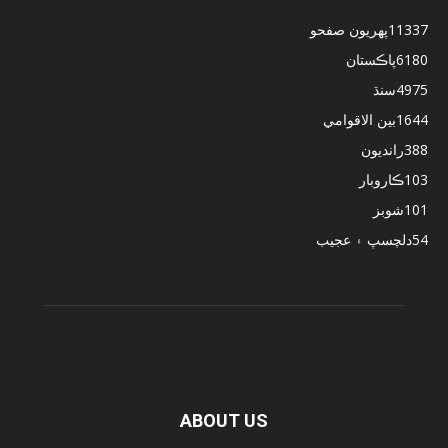
11337
پهريون صفحو
6180
پاڪستان
4975
سنڌ
1644
بين الاقوامي
388
رانديون
103
ڪاروبار
101
شوبز
54
دلچسپ ۽ عجيب
ABOUT US