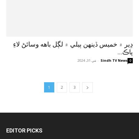
دِير ۾ خميس ڏينهن ٻيلي ۾ لڳل باهه وسائڻ لاءِ
پاڪ...
Sindh TV News
-
مَي 31, 2024
0
1
2
3
EDITOR PICKS