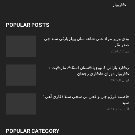
ڪاروبار
POPULAR POSTS
وڏي وزير مراد علي شاهه سان پيپلزپارٽي سنڌ جي
صدر نثار...
مَي 17, 2024
رڪارڊ ٻاڙائي کانپوءِ پاڪستان اسٽاڪ مارڪيٽ ۾
ڪاروبار دوران هاڪاري رجحان...
اپريل 8, 2025
فاطمه ڦرڙو جي واقعي تي سڄي سنڌ ڏکاري آهي :
سيد...
آگسٽ 23, 2023
POPULAR CATEGORY