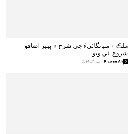
ملڪ ۾ مهانگائيءَ جي شرح ۾ ٻيهر اضافو
شروع ٿي ويو
Rizwan Ali
-
مَي 31, 2024
0