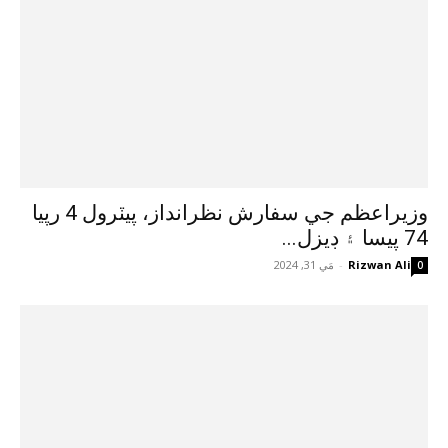
وزيراعظم جي سفارش نظرانداز، پيٽرول 4 رپيا
74 پيسا ۽ ڊيزل...
Rizwan Ali
-
مَي 31, 2024
0