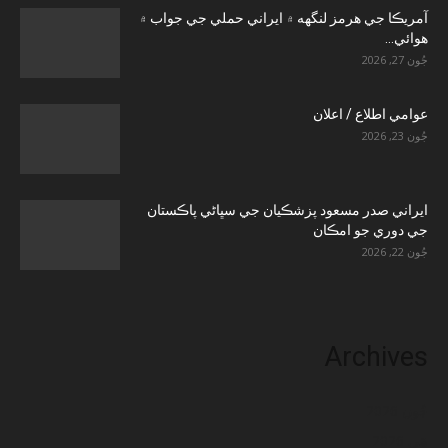
آمريڪا جي هرمز لنگهه ۾ ايراني حملي جي جواب ۾
هوائي...
جُون 27, 2026
عوامي اطلاع / اعلان
جُون 23, 2026
ايراني صدر مسعود پزشڪيان جي سڀاڻي پاڪستان
جي دوري جو امڪان
جُون 22, 2026
Archives
جُون 2026
مَي 2026