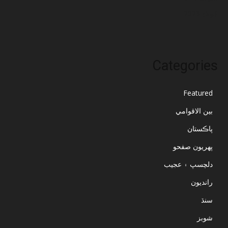
جُولاءِ 2023
Categories
Featured
بين الاقوامي
پاڪستان
پهريون صفحو
دلچسپ ۽ عجيب
رانديون
سنڌ
شوبز