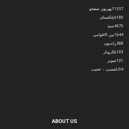
11337
پهريون صفحو
6180
پاڪستان
4975
سنڌ
1644
بين الاقوامي
388
رانديون
103
ڪاروبار
101
شوبز
54
دلچسپ ۽ عجيب
ABOUT US