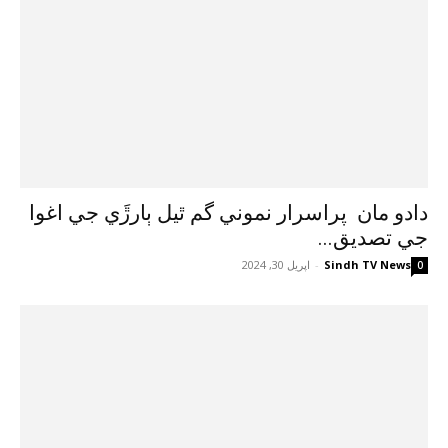
دادو مان پراسرار نموني گم ٿيل ٻارڙَي جي اغوا
جي تصديق...
Sindh TV News
-
اپريل 30, 2024
0