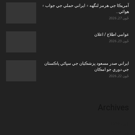
آمريڪا جي هرمز لنگهه ۾ ايراني حملي جي جواب ۾
هوائي...
جُون 27, 2026
عوامي اطلاع / اعلان
جُون 23, 2026
ايراني صدر مسعود پزشڪيان جي سڀاڻي پاڪستان
جي دوري جو امڪان
جُون 22, 2026
Archives
جُون 2026
مَي 2026