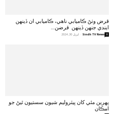
قرض وٺڻ ڪاميابي ناهي، ڪاميابي ان ڏينهن
ايندي جنهن ڏينهن قرضن...
Sindh TV News
-
اپريل 30, 2024
0
پهرين مئي کان پيٽروليم شيون سستيون ٿيڻ جو
امڪان