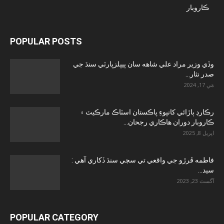
ڪاروبار
POPULAR POSTS
وڏي وزير مراد علي شاهه سان پيپلزپارٽي سنڌ جي
صدر نثار...
مَي 17, 2024
رڪارڊ ٻاڙائي کانپوءِ پاڪستان اسٽاڪ مارڪيٽ ۾
ڪاروبار دوران هاڪاري رجحان...
اپريل 8, 2025
فاطمه ڦرڙو جي واقعي تي سڄي سنڌ ڏکاري آهي :
سيد...
آگسٽ 23, 2023
POPULAR CATEGORY