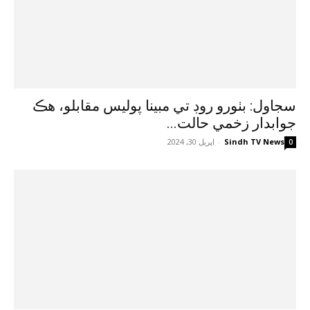
سجاول: بٺورو روڊ تي مبينا پوليس مقابلو، هڪ
جوابدار زخمي حالت...
Sindh TV News
-
اپريل 30, 2024
0