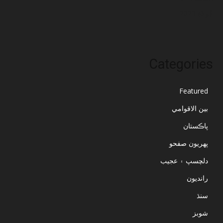
جُولاءِ 2023
Categories
Featured
بين الاقوامي
پاڪستان
پهريون صفحو
دلچسپ ۽ عجيب
رانديون
سنڌ
شوبز